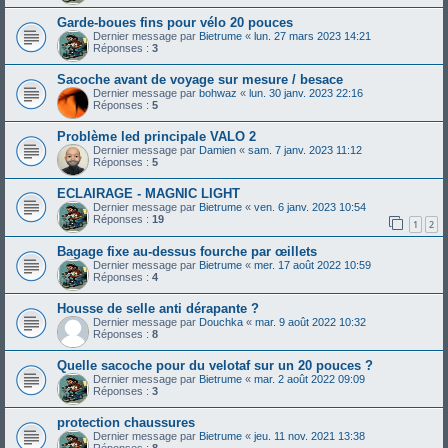
Garde-boues fins pour vélo 20 pouces
Dernier message par
Bietrume
«
lun. 27 mars 2023 14:21
Réponses :
3
Sacoche avant de voyage sur mesure / besace
Dernier message par
bohwaz
«
lun. 30 janv. 2023 22:16
Réponses :
5
Problème led principale VALO 2
Dernier message par
Damien
«
sam. 7 janv. 2023 11:12
Réponses :
5
ECLAIRAGE - MAGNIC LIGHT
Dernier message par
Bietrume
«
ven. 6 janv. 2023 10:54
Réponses :
19
1
2
Bagage fixe au-dessus fourche par œillets
Dernier message par
Bietrume
«
mer. 17 août 2022 10:59
Réponses :
4
Housse de selle anti dérapante ?
Dernier message par
Douchka
«
mar. 9 août 2022 10:32
Réponses :
8
Quelle sacoche pour du velotaf sur un 20 pouces ?
Dernier message par
Bietrume
«
mar. 2 août 2022 09:09
Réponses :
3
protection chaussures
Dernier message par
Bietrume
«
jeu. 11 nov. 2021 13:38