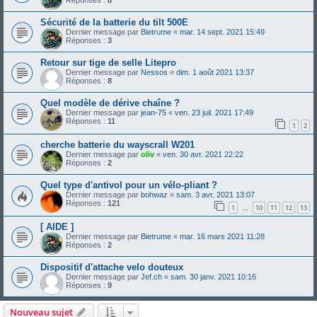
Réponses :
8
Sécurité de la batterie du tilt 500E
Dernier message par
Bietrume
«
mar. 14 sept. 2021 15:49
Réponses :
3
Retour sur tige de selle Litepro
Dernier message par
Nessos
«
dim. 1 août 2021 13:37
Réponses :
8
Quel modèle de dérive chaîne ?
Dernier message par
jean-75
«
ven. 23 juil. 2021 17:49
Réponses :
11
1
2
cherche batterie du wayscrall W201
Dernier message par
oliv
«
ven. 30 avr. 2021 22:22
Réponses :
2
Quel type d'antivol pour un vélo-pliant ?
Dernier message par
bohwaz
«
sam. 3 avr. 2021 13:07
Réponses :
121
1
10
11
12
13
…
[ AIDE ]
Dernier message par
Bietrume
«
mar. 16 mars 2021 11:28
Réponses :
2
Dispositif d'attache velo douteux
Dernier message par
Jef.ch
«
sam. 30 janv. 2021 10:16
Réponses :
9
Nouveau sujet