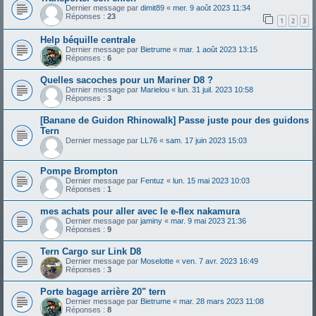
Dernier message par
dimit89
«
mer. 9 août 2023 11:34
Réponses :
23
1
2
3
Help béquille centrale
Dernier message par
Bietrume
«
mar. 1 août 2023 13:15
Réponses :
6
Quelles sacoches pour un Mariner D8 ?
Dernier message par
Marielou
«
lun. 31 juil. 2023 10:58
Réponses :
3
[Banane de Guidon Rhinowalk] Passe juste pour des guidons
Tern
Dernier message par
LL76
«
sam. 17 juin 2023 15:03
Pompe Brompton
Dernier message par
Fentuz
«
lun. 15 mai 2023 10:03
Réponses :
1
mes achats pour aller avec le e-flex nakamura
Dernier message par
jaminy
«
mar. 9 mai 2023 21:36
Réponses :
9
Tern Cargo sur Link D8
Dernier message par
Moselotte
«
ven. 7 avr. 2023 16:49
Réponses :
3
Porte bagage arrière 20" tern
Dernier message par
Bietrume
«
mar. 28 mars 2023 11:08
Réponses :
8