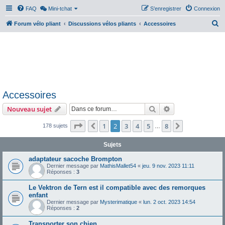
FAQ
Mini-tchat
S’enregistrer
Connexion
R
Forum vélo pliant
Discussions vélos pliants
Accessoires
e
c
h
e
r
Accessoires
c
Rechercher
Recherche avanc
Nouveau sujet
h
e
Page
2
sur
8
1
2
3
4
5
8
Précédente
Suivante
178 sujets
…
r
Sujets
adaptateur sacoche Brompton
Dernier message par
MathisMallet54
«
jeu. 9 nov. 2023 11:11
Réponses :
3
Le Vektron de Tern est il compatible avec des remorques
enfant
Dernier message par
Mysterimatique
«
lun. 2 oct. 2023 14:54
Réponses :
2
Transporter son chien