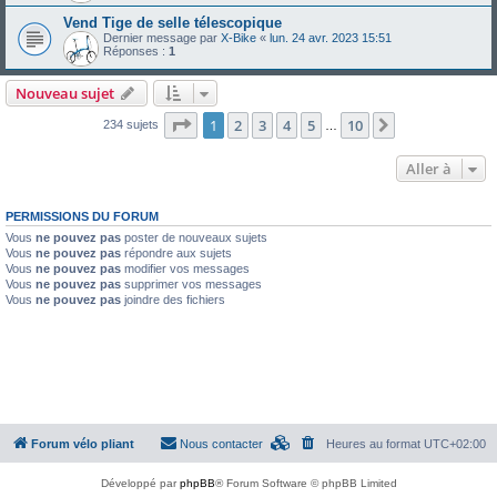
Vend Tige de selle télescopique
Dernier message par
X-Bike
«
lun. 24 avr. 2023 15:51
Réponses :
1
Nouveau sujet
Page
1
sur
10
1
2
3
4
5
10
Suivante
234 sujets
…
Aller à
PERMISSIONS DU FORUM
Vous
ne pouvez pas
poster de nouveaux sujets
Vous
ne pouvez pas
répondre aux sujets
Vous
ne pouvez pas
modifier vos messages
Vous
ne pouvez pas
supprimer vos messages
Vous
ne pouvez pas
joindre des fichiers
Forum vélo pliant
Nous contacter
Heures au format
UTC+02:00
Développé par
phpBB
® Forum Software © phpBB Limited