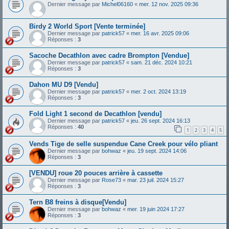
Dernier message par
Michel06160
«
mer. 12 nov. 2025 09:36
Birdy 2 World Sport [Vente terminée]
Dernier message par
patrick57
«
mer. 16 avr. 2025 09:06
Réponses :
3
Sacoche Decathlon avec cadre Brompton [Vendue]
Dernier message par
patrick57
«
sam. 21 déc. 2024 10:21
Réponses :
3
Dahon MU D9 [Vendu]
Dernier message par
patrick57
«
mer. 2 oct. 2024 13:19
Réponses :
3
Fold Light 1 second de Decathlon [vendu]
Dernier message par
patrick57
«
jeu. 26 sept. 2024 16:13
Réponses :
40
1
2
3
4
5
Vends Tige de selle suspendue Cane Creek pour vélo pliant
Dernier message par
bohwaz
«
jeu. 19 sept. 2024 14:06
Réponses :
3
[VENDU] roue 20 pouces arrière à cassette
Dernier message par
Rose73
«
mar. 23 juil. 2024 15:27
Réponses :
3
Tern B8 freins à disque[Vendu]
Dernier message par
bohwaz
«
mer. 19 juin 2024 17:27
Réponses :
3