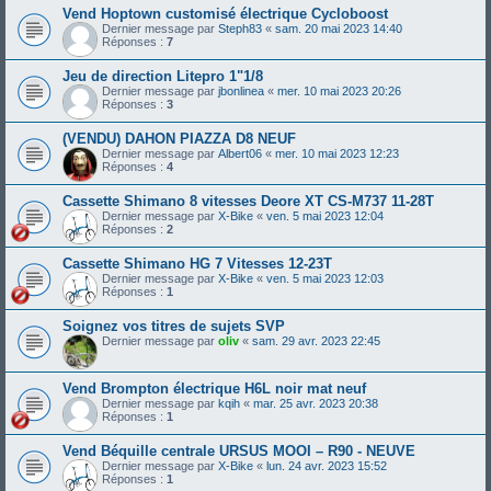
Vend Hoptown customisé électrique Cycloboost
Dernier message par
Steph83
«
sam. 20 mai 2023 14:40
Réponses :
7
Jeu de direction Litepro 1"1/8
Dernier message par
jbonlinea
«
mer. 10 mai 2023 20:26
Réponses :
3
(VENDU) DAHON PIAZZA D8 NEUF
Dernier message par
Albert06
«
mer. 10 mai 2023 12:23
Réponses :
4
Cassette Shimano 8 vitesses Deore XT CS-M737 11-28T
Dernier message par
X-Bike
«
ven. 5 mai 2023 12:04
Réponses :
2
Cassette Shimano HG 7 Vitesses 12-23T
Dernier message par
X-Bike
«
ven. 5 mai 2023 12:03
Réponses :
1
Soignez vos titres de sujets SVP
Dernier message par
oliv
«
sam. 29 avr. 2023 22:45
Vend Brompton électrique H6L noir mat neuf
Dernier message par
kqih
«
mar. 25 avr. 2023 20:38
Réponses :
1
Vend Béquille centrale URSUS MOOI – R90 - NEUVE
Dernier message par
X-Bike
«
lun. 24 avr. 2023 15:52
Réponses :
1