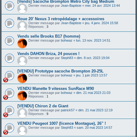
[Vends] Sacoche Brompton Metro City bag Medium
Dernier message par
Jean-Baptiste
«
mer. 24 avr. 2024 13:44
Roue 20' Nexus 3 retropédalage + accessoires
Dernier message par
Jean-Baptiste
«
jeu. 4 janv. 2024 15:58
Réponses :
3
Vends selle Brooks B17 (homme)
Dernier message par
bohwaz
«
lun. 13 nov. 2023 14:51
Vends DAHON Briza, 24 pouces !
Dernier message par
Steph83
«
dim. 8 oct. 2023 19:04
[VENDU] Prototype sacoche Brompton 20-25L
Dernier message par
bohwaz
«
jeu. 1 juin 2023 13:57
VENDU Manette 9 vitesses SunRace M90
Dernier message par
bohwaz
«
dim. 21 mai 2023 21:03
Réponses :
1
[VENDU] Chiron 2 de Giant
Dernier message par
patrick57
«
dim. 21 mai 2023 12:19
Réponses :
9
VENDU Peugeot 1007 (licence Montague), 26" !
Dernier message par
Steph83
«
sam. 20 mai 2023 14:57