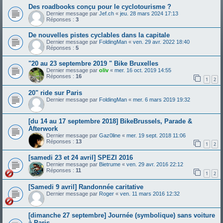
Des roadbooks conçu pour le cyclotourisme ?
Dernier message par
Jef.ch
«
jeu. 28 mars 2024 17:13
Réponses :
3
De nouvelles pistes cyclables dans la capitale
Dernier message par
FoldingMan
«
ven. 29 avr. 2022 18:40
Réponses :
5
"20 au 23 septembre 2019 " Bike Bruxelles
Dernier message par
oliv
«
mer. 16 oct. 2019 14:55
Réponses :
16
1
2
20" ride sur Paris
Dernier message par
FoldingMan
«
mer. 6 mars 2019 19:32
[du 14 au 17 septembre 2018] BikeBrussels, Parade &
Afterwork
Dernier message par
Gaz0line
«
mer. 19 sept. 2018 11:06
Réponses :
13
1
2
[samedi 23 et 24 avril] SPEZI 2016
Dernier message par
Bietrume
«
ven. 29 avr. 2016 22:12
Réponses :
11
1
2
[Samedi 9 avril] Randonnée caritative
Dernier message par
Roger
«
ven. 11 mars 2016 12:32
[dimanche 27 septembre] Journée (symbolique) sans voiture
à Paris