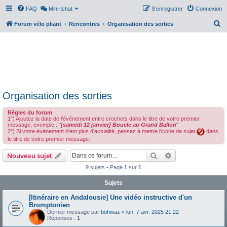
FAQ
Mini-tchat
S’enregistrer
Connexion
R
Forum vélo pliant
Rencontres
Organisation des sorties
e
c
h
e
r
Organisation des sorties
c
h
Règles du forum
1°) Ajoutez la date de l'événement entre crochets dans le titre de votre premier
e
message, exemple : "
[samedi 12 janvier] Boucle au Grand Ballon
"
2°) Si votre événement n'est plus d'actualité, pensez à mettre l'icone de sujet
dans
r
le titre de votre premier message.
Rechercher
Recherche avanc
Nouveau sujet
9 sujets • Page
1
sur
1
Sujets
[Itinéraire en Andalousie] Une vidéo instructive d'un
Bromptonien
Dernier message par
bohwaz
«
lun. 7 avr. 2025 21:22
Réponses :
1