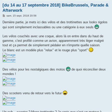
[du 14 au 17 septembre 2018] BikeBrussels, Parade &
Afterwork
M
sam. 15 sept. 2018 20:56
e
s
Dernière partie, je mets ici des vélos et des trottinettes aux looks rigolos
s
qui sont simplement inclassables ou une catégorie à eux seuls
a
g
e
Les vélos couchés avec une coque, alors là on entre dans du haut de
gamme, c'est profilé comme un avion, apparemment très léger malgré
tout et ça permet de simplement pédaler en n'importe quelle saison.
Le blanc est un modèle plus "relax" et le rouge plus "sport"
Des vélos pour les nostalgiques des motos
de quoi réconcilier deux
mondes !
Des scooters venu de retour vers le futur
Un euh... scooter ? Mega trottinette ? Je crois que c'est un moteur à