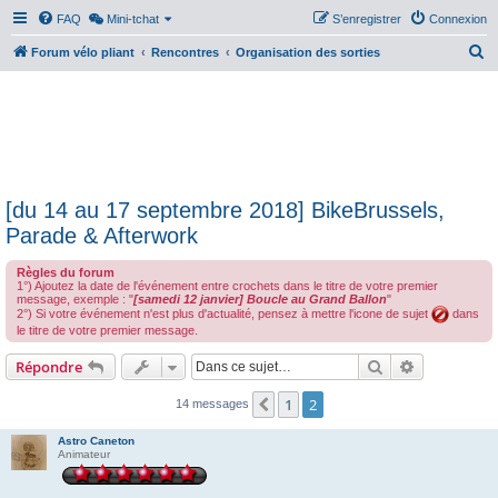
FAQ
Mini-tchat
S’enregistrer
Connexion
R
Forum vélo pliant
Rencontres
Organisation des sorties
e
c
h
e
r
[du 14 au 17 septembre 2018] BikeBrussels,
c
Parade & Afterwork
h
e
Règles du forum
1°) Ajoutez la date de l'événement entre crochets dans le titre de votre premier
r
message, exemple : "
[samedi 12 janvier] Boucle au Grand Ballon
"
2°) Si votre événement n'est plus d'actualité, pensez à mettre l'icone de sujet
dans
le titre de votre premier message.
Rechercher
Recherche 
Répondre
1
2
Précédente
14 messages
Astro Caneton
Animateur