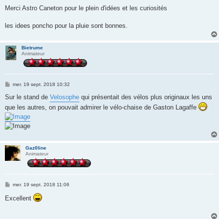
e
s
Merci Astro Caneton pour le plein d'idées et les curiosités
s
a
g
les idees poncho pour la pluie sont bonnes.
e
Bietrume
Animateur
M
mer. 19 sept. 2018 10:32
e
s
Sur le stand de
Velosophe
qui présentait des vélos plus originaux les uns
s
que les autres, on pouvait admirer le vélo-chaise de Gaston Lagaffe
a
g
e
Gaz0line
Animateur
M
mer. 19 sept. 2018 11:06
e
s
Excellent
s
a
g