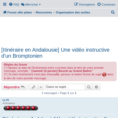
FAQ
Mini-tchat
S’enregistrer
Connexion
R
Forum vélo pliant
Rencontres
Organisation des sorties
e
c
h
e
r
[Itinéraire en Andalousie] Une vidéo instructive
c
d'un Bromptonien
h
e
Règles du forum
1°) Ajoutez la date de l'événement entre crochets dans le titre de votre premier
r
message, exemple : "
[samedi 12 janvier] Boucle au Grand Ballon
"
2°) Si votre événement n'est plus d'actualité, pensez à mettre l'icone de sujet
dans
le titre de votre premier message.
Rechercher
Recherche 
Répondre
2 messages • Page
1
sur
1
LL76
Animateur