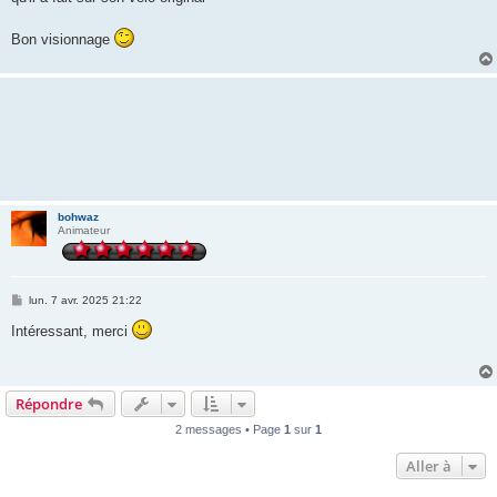
Bon visionnage
bohwaz
Animateur
M
lun. 7 avr. 2025 21:22
e
s
Intéressant, merci
s
a
g
e
Répondre
2 messages • Page
1
sur
1
Aller à