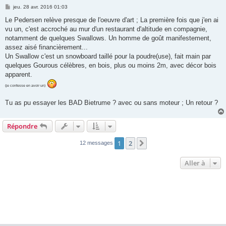
M
jeu. 28 avr. 2016 01:03
e
s
Le Pedersen relève presque de l'oeuvre d'art ; La première fois que j'en ai
s
vu un, c'est accroché au mur d'un restaurant d'altitude en compagnie,
a
g
notamment de quelques Swallows. Un homme de goût manifestement,
e
assez aisé financièrement...
Un Swallow c'est un snowboard taillé pour la poudre(use), fait main par
quelques Gourous célèbres, en bois, plus ou moins 2m, avec décor bois
apparent.
(je confesse en avoir un)
Tu as pu essayer les BAD Bietrume ? avec ou sans moteur ; Un retour ?
Répondre
1
2
Suivante
12 messages
Aller à