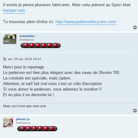
Il existe je pense plusieurs fabricants. Mais celui présent au Spezi était
kemper-velo
Tu trouveras plein d'infos ici:
http://www.pedersenbicycles.com/
armandos
Animateur
M
lun. 25 avr. 2016 18:47
e
s
Merci pour le reportage
s
Le pedersen est bien plus élégant avec des roues de 26voire 700
a
g
La conduite est spéciale, mais j'adore..
e
Attention, le tarif fait mal mais c'est un vélo d'exception
Si vous aimez le pedersen, vous adorerez le moulton !!
Et en plus il se demonte lui !
Mais ceci n'est que mon avis
phenix jc
Animateur