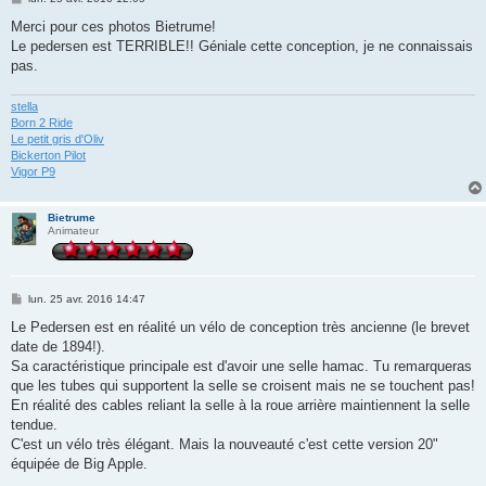
e
s
Merci pour ces photos Bietrume!
s
Le pedersen est TERRIBLE!! Géniale cette conception, je ne connaissais
a
g
pas.
e
stella
Born 2 Ride
Le petit gris d'Oliv
Bickerton Pilot
Vigor P9
Bietrume
Animateur
M
lun. 25 avr. 2016 14:47
e
s
Le Pedersen est en réalité un vélo de conception très ancienne (le brevet
s
date de 1894!).
a
g
Sa caractéristique principale est d'avoir une selle hamac. Tu remarqueras
e
que les tubes qui supportent la selle se croisent mais ne se touchent pas!
En réalité des cables reliant la selle à la roue arrière maintiennent la selle
tendue.
C'est un vélo très élégant. Mais la nouveauté c'est cette version 20"
équipée de Big Apple.