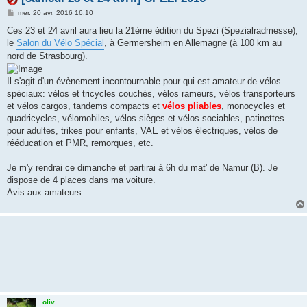
M
mer. 20 avr. 2016 16:10
e
s
Ces 23 et 24 avril aura lieu la 21ème édition du Spezi (Spezialradmesse),
s
le
Salon du Vélo Spécial
, à Germersheim en Allemagne (à 100 km au
a
g
nord de Strasbourg).
e
Il s'agit d'un évènement incontournable pour qui est amateur de vélos
spéciaux: vélos et tricycles couchés, vélos rameurs, vélos transporteurs
et vélos cargos, tandems compacts et
vélos pliables
, monocycles et
quadricycles, vélomobiles, vélos sièges et vélos sociables, patinettes
pour adultes, trikes pour enfants, VAE et vélos électriques, vélos de
rééducation et PMR, remorques, etc.
Je m'y rendrai ce dimanche et partirai à 6h du mat' de Namur (B). Je
dispose de 4 places dans ma voiture.
Avis aux amateurs....
oliv