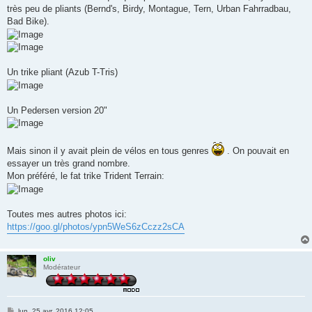
s
très peu de pliants (Bernd's, Birdy, Montague, Tern, Urban Fahrradbau,
a
g
Bad Bike).
e
Un trike pliant (Azub T-Tris)
Un Pedersen version 20"
Mais sinon il y avait plein de vélos en tous genres
. On pouvait en
essayer un très grand nombre.
Mon préféré, le fat trike Trident Terrain:
Toutes mes autres photos ici:
https://goo.gl/photos/ypn5WeS6zCczz2sCA
oliv
Modérateur
M
lun. 25 avr. 2016 12:05