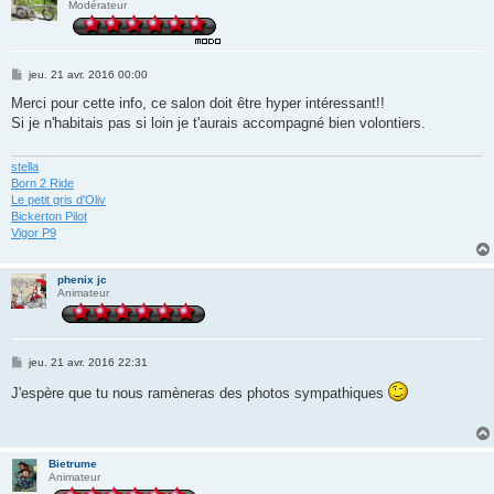
Modérateur
M
jeu. 21 avr. 2016 00:00
e
s
Merci pour cette info, ce salon doit être hyper intéressant!!
s
Si je n'habitais pas si loin je t'aurais accompagné bien volontiers.
a
g
e
stella
Born 2 Ride
Le petit gris d'Oliv
Bickerton Pilot
Vigor P9
phenix jc
Animateur
M
jeu. 21 avr. 2016 22:31
e
s
J'espère que tu nous ramèneras des photos sympathiques
s
a
g
e
Bietrume
Animateur