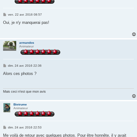
M
ven. 22 avr. 2016 08:57
e
s
Oui, je n'y manquerai pas!
s
a
g
e
armandos
Animateur
M
dim. 24 avr. 2016 22:36
e
s
Alors ces photos ?
s
a
g
e
Mais ceci n'est que mon avis
Bietrume
Animateur
M
dim. 24 avr. 2016 22:53
e
s
Me voilà de retour avec quelques photos. Pour être honnête, il y avait