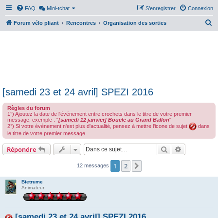
FAQ
Mini-tchat
S’enregistrer
Connexion
R
Forum vélo pliant
Rencontres
Organisation des sorties
e
c
h
e
r
[samedi 23 et 24 avril] SPEZI 2016
c
h
Règles du forum
1°) Ajoutez la date de l'événement entre crochets dans le titre de votre premier
e
message, exemple : "
[samedi 12 janvier] Boucle au Grand Ballon
"
2°) Si votre événement n'est plus d'actualité, pensez à mettre l'icone de sujet
dans
r
le titre de votre premier message.
Rechercher
Recherche 
Répondre
1
2
Suivante
12 messages
Bietrume
Animateur
[samedi 23 et 24 avril] SPEZI 2016