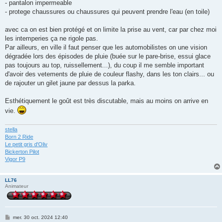
- pantalon impermeable
- protege chaussures ou chaussures qui peuvent prendre l'eau (en toile)
avec ca on est bien protégé et on limite la prise au vent, car par chez moi
les intemperies ça ne rigole pas.
Par ailleurs, en ville il faut penser que les automobilistes on une vision
dégradée lors des épisodes de pluie (buée sur le pare-brise, essui glace
pas toujours au top, ruissellement...), du coup il me semble important
d'avoir des vetements de pluie de couleur flashy, dans les ton clairs... ou
de rajouter un gilet jaune par dessus la parka.
Esthétiquement le goût est très discutable, mais au moins on arrive en
vie.
stella
Born 2 Ride
Le petit gris d'Oliv
Bickerton Pilot
Vigor P9
LL76
Animateur
M
mer. 30 oct. 2024 12:40