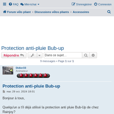
FAQ
Mini-tchat
S’enregistrer
Connexion
R
Forum vélo pliant
Discussions vélos pliants
Accessoires
e
c
h
e
r
Protection anti-pluie Bub-up
c
Rechercher
Recherche 
Répondre
h
e
9 messages • Page
1
sur
1
r
Didier33
Animateur
Protection anti-pluie Bub-up
M
mar. 29 oct. 2024 18:01
e
s
Bonjour à tous,
s
a
g
Quelqu'un a t'il déjà utilisé la protection anti pluie Bub-Up de chez
e
Rainjoy?