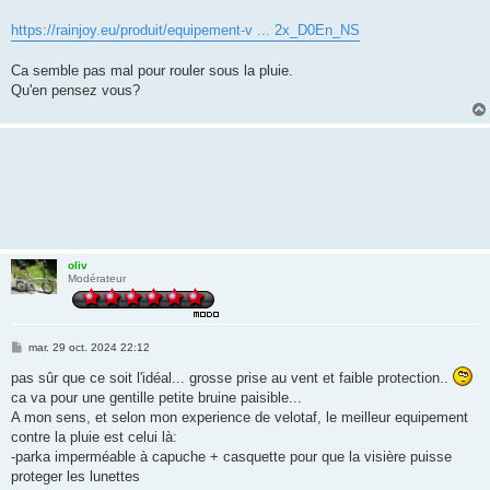
https://rainjoy.eu/produit/equipement-v ... 2x_D0En_NS
Ca semble pas mal pour rouler sous la pluie.
Qu'en pensez vous?
oliv
Modérateur
M
mar. 29 oct. 2024 22:12
e
s
pas sûr que ce soit l'idéal... grosse prise au vent et faible protection..
s
ca va pour une gentille petite bruine paisible...
a
g
A mon sens, et selon mon experience de velotaf, le meilleur equipement
e
contre la pluie est celui là:
-parka imperméable à capuche + casquette pour que la visière puisse
proteger les lunettes