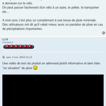
à demeure sur le vélo.
On peut passer facilement d'un vélo à un autre, le prêter, le transporter
etc...
A mon avis c'est plus un complément à une tenue de pluie minimale.
Des utilisateurs ont dit qu'il valait mieux avoir un pantalon de pluie en cas
de précipitations importantes.
LL76
Animateur
M
sam. 2 nov. 2024 21:12
e
s
Une vidéo de test du produit en allemand plutôt informative et bien faite
s
"en situation" de pluie
a
g
e