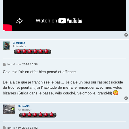
Bietrume
Animateur
M
lun. 4 nov. 2024 15:56
e
s
Cela m'a l'air en effet bien pensé et efficace.
s
a
g
De là à ce que je franchisse le pas... Je cale un peu sur l'aspect ridicule
e
du truc, et pourtant j'ai l'habitude de me faire remarquer avec mes vélos
bizarres (Strida dans le passé, vélo couché, vélomobile, grand-bi)
Didier33
Animateur
M
lun. 4 nov. 2024 17:52