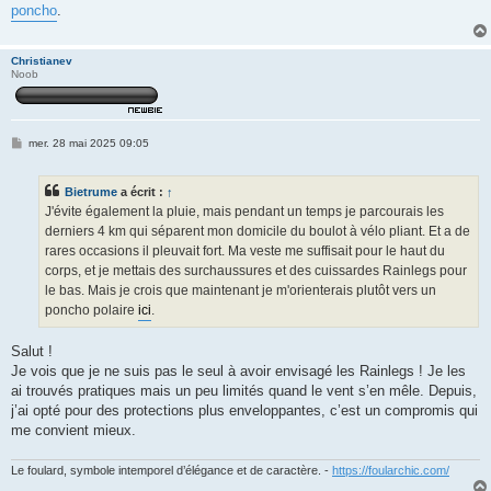
poncho
.
Christianev
Noob
M
mer. 28 mai 2025 09:05
e
s
s
Bietrume
a écrit :
↑
a
g
J'évite également la pluie, mais pendant un temps je parcourais les
e
derniers 4 km qui séparent mon domicile du boulot à vélo pliant. Et a de
rares occasions il pleuvait fort. Ma veste me suffisait pour le haut du
corps, et je mettais des surchaussures et des cuissardes Rainlegs pour
le bas. Mais je crois que maintenant je m'orienterais plutôt vers un
poncho polaire
ici
.
Salut !
Je vois que je ne suis pas le seul à avoir envisagé les Rainlegs ! Je les
ai trouvés pratiques mais un peu limités quand le vent s’en mêle. Depuis,
j’ai opté pour des protections plus enveloppantes, c’est un compromis qui
me convient mieux.
Le foulard, symbole intemporel d’élégance et de caractère. -
https://foularchic.com/