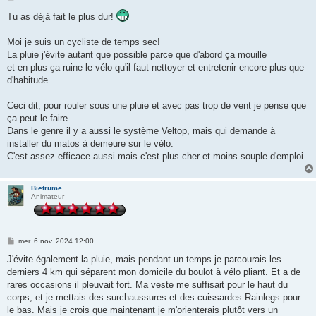
e
s
Tu as déjà fait le plus dur!
s
a
g
Moi je suis un cycliste de temps sec!
e
La pluie j'évite autant que possible parce que d'abord ça mouille
et en plus ça ruine le vélo qu'il faut nettoyer et entretenir encore plus que
d'habitude.
Ceci dit, pour rouler sous une pluie et avec pas trop de vent je pense que
ça peut le faire.
Dans le genre il y a aussi le système Veltop, mais qui demande à
installer du matos à demeure sur le vélo.
C'est assez efficace aussi mais c'est plus cher et moins souple d'emploi.
Bietrume
Animateur
M
mer. 6 nov. 2024 12:00
e
s
J'évite également la pluie, mais pendant un temps je parcourais les
s
derniers 4 km qui séparent mon domicile du boulot à vélo pliant. Et a de
a
g
rares occasions il pleuvait fort. Ma veste me suffisait pour le haut du
e
corps, et je mettais des surchaussures et des cuissardes Rainlegs pour
le bas. Mais je crois que maintenant je m'orienterais plutôt vers un