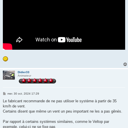
Didier33
Animateur
M
mer. 30 oct. 2024 17:29
e
s
Le fabricant recommande de ne pas utiliser le système à partir de 35
s
km/h de vent.
a
g
Certains disent que même un vent un peu important ne les a pas gênés.
e
Par rapport à certains systèmes similaires, comme le Veltop par
exemple, celui-ci ne se fixe pas