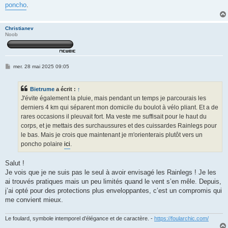
poncho
.
Christianev
Noob
M
mer. 28 mai 2025 09:05
e
s
s
Bietrume
a écrit :
↑
a
g
J'évite également la pluie, mais pendant un temps je parcourais les
e
derniers 4 km qui séparent mon domicile du boulot à vélo pliant. Et a de
rares occasions il pleuvait fort. Ma veste me suffisait pour le haut du
corps, et je mettais des surchaussures et des cuissardes Rainlegs pour
le bas. Mais je crois que maintenant je m'orienterais plutôt vers un
poncho polaire
ici
.
Salut !
Je vois que je ne suis pas le seul à avoir envisagé les Rainlegs ! Je les
ai trouvés pratiques mais un peu limités quand le vent s’en mêle. Depuis,
j’ai opté pour des protections plus enveloppantes, c’est un compromis qui
me convient mieux.
Le foulard, symbole intemporel d’élégance et de caractère. -
https://foularchic.com/