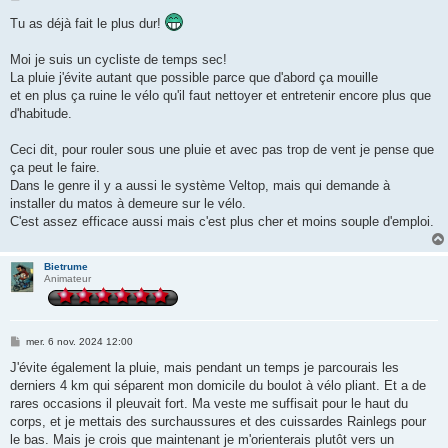
e
s
Tu as déjà fait le plus dur!
s
a
g
Moi je suis un cycliste de temps sec!
e
La pluie j'évite autant que possible parce que d'abord ça mouille
et en plus ça ruine le vélo qu'il faut nettoyer et entretenir encore plus que
d'habitude.
Ceci dit, pour rouler sous une pluie et avec pas trop de vent je pense que
ça peut le faire.
Dans le genre il y a aussi le système Veltop, mais qui demande à
installer du matos à demeure sur le vélo.
C'est assez efficace aussi mais c'est plus cher et moins souple d'emploi.
Bietrume
Animateur
M
mer. 6 nov. 2024 12:00
e
s
J'évite également la pluie, mais pendant un temps je parcourais les
s
derniers 4 km qui séparent mon domicile du boulot à vélo pliant. Et a de
a
g
rares occasions il pleuvait fort. Ma veste me suffisait pour le haut du
e
corps, et je mettais des surchaussures et des cuissardes Rainlegs pour
le bas. Mais je crois que maintenant je m'orienterais plutôt vers un