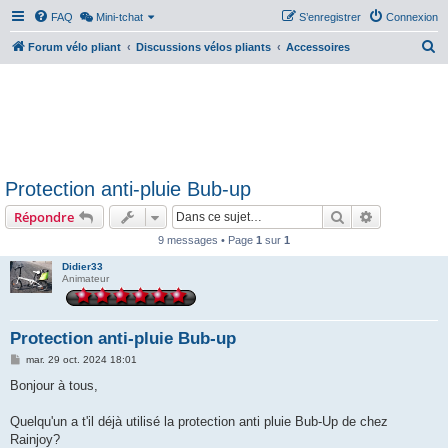
FAQ
Mini-tchat
S’enregistrer
Connexion
R
Forum vélo pliant
Discussions vélos pliants
Accessoires
e
c
h
e
r
Protection anti-pluie Bub-up
c
Rechercher
Recherche 
Répondre
h
e
9 messages • Page
1
sur
1
r
Didier33
Animateur
Protection anti-pluie Bub-up
M
mar. 29 oct. 2024 18:01
e
s
Bonjour à tous,
s
a
g
Quelqu'un a t'il déjà utilisé la protection anti pluie Bub-Up de chez
e
Rainjoy?