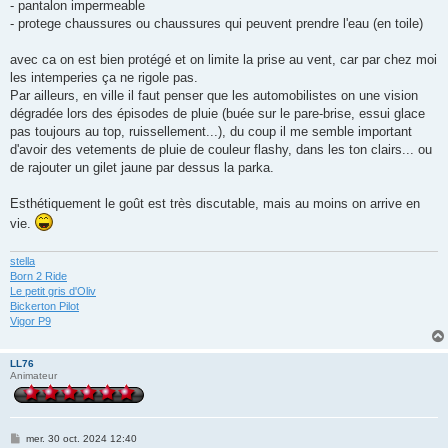
- pantalon impermeable
- protege chaussures ou chaussures qui peuvent prendre l'eau (en toile)
avec ca on est bien protégé et on limite la prise au vent, car par chez moi
les intemperies ça ne rigole pas.
Par ailleurs, en ville il faut penser que les automobilistes on une vision
dégradée lors des épisodes de pluie (buée sur le pare-brise, essui glace
pas toujours au top, ruissellement...), du coup il me semble important
d'avoir des vetements de pluie de couleur flashy, dans les ton clairs... ou
de rajouter un gilet jaune par dessus la parka.
Esthétiquement le goût est très discutable, mais au moins on arrive en
vie.
stella
Born 2 Ride
Le petit gris d'Oliv
Bickerton Pilot
Vigor P9
LL76
Animateur
M
mer. 30 oct. 2024 12:40