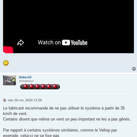
Didier33
Animateur
M
mer. 30 oct. 2024 17:29
e
s
Le fabricant recommande de ne pas utiliser le système à partir de 35
s
km/h de vent.
a
g
Certains disent que même un vent un peu important ne les a pas gênés.
e
Par rapport à certains systèmes similaires, comme le Veltop par
exemple, celui-ci ne se fixe pas