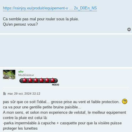
https://rainjoy.eu/produit/equipement-v ... 2x_D0En_NS
Ca semble pas mal pour rouler sous la pluie.
Qu'en pensez vous?
oliv
Modérateur
M
mar. 29 oct. 2024 22:12
e
s
pas sûr que ce soit l'idéal... grosse prise au vent et faible protection..
s
ca va pour une gentille petite bruine paisible...
a
g
A mon sens, et selon mon experience de velotaf, le meilleur equipement
e
contre la pluie est celui là:
-parka imperméable à capuche + casquette pour que la visière puisse
proteger les lunettes