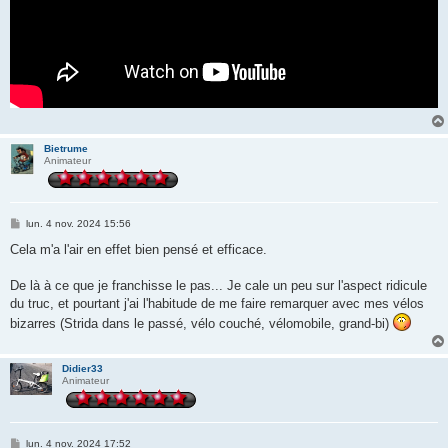
Bietrume
Animateur
M
lun. 4 nov. 2024 15:56
e
s
Cela m'a l'air en effet bien pensé et efficace.
s
a
g
De là à ce que je franchisse le pas... Je cale un peu sur l'aspect ridicule
e
du truc, et pourtant j'ai l'habitude de me faire remarquer avec mes vélos
bizarres (Strida dans le passé, vélo couché, vélomobile, grand-bi)
Didier33
Animateur
M
lun. 4 nov. 2024 17:52