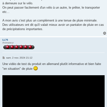
à demeure sur le vélo.
On peut passer facilement d'un vélo à un autre, le prêter, le transporter
etc...
A mon avis c'est plus un complément à une tenue de pluie minimale.
Des utilisateurs ont dit qu'il valait mieux avoir un pantalon de pluie en cas
de précipitations importantes.
LL76
Animateur
M
sam. 2 nov. 2024 21:12
e
s
Une vidéo de test du produit en allemand plutôt informative et bien faite
s
"en situation" de pluie
a
g
e