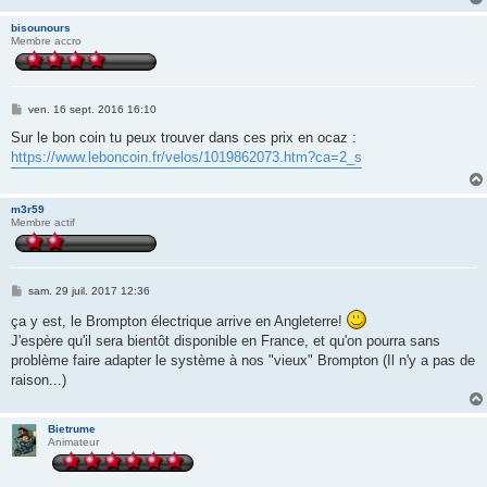
bisounours
Membre accro
M
ven. 16 sept. 2016 16:10
e
s
Sur le bon coin tu peux trouver dans ces prix en ocaz :
s
https://www.leboncoin.fr/velos/1019862073.htm?ca=2_s
a
g
e
m3r59
Membre actif
M
sam. 29 juil. 2017 12:36
e
s
ça y est, le Brompton électrique arrive en Angleterre!
s
J'espère qu'il sera bientôt disponible en France, et qu'on pourra sans
a
g
problème faire adapter le système à nos "vieux" Brompton (Il n'y a pas de
e
raison...)
Bietrume
Animateur