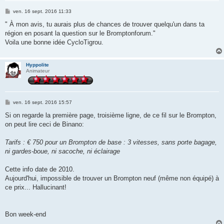
M
ven. 16 sept. 2016 11:33
e
s
" À mon avis, tu aurais plus de chances de trouver quelqu'un dans ta
s
région en posant la question sur le Bromptonforum."
a
g
Voila une bonne idée CycloTigrou.
e
Hyppolite
Animateur
M
ven. 16 sept. 2016 15:57
e
s
Si on regarde la première page, troisième ligne, de ce fil sur le Brompton,
s
on peut lire ceci de Binano:
a
g
e
Tarifs : € 750 pour un Brompton de base : 3 vitesses, sans porte bagage,
ni gardes-boue, ni sacoche, ni éclairage
Cette info date de 2010.
Aujourd'hui, impossible de trouver un Brompton neuf (même non équipé) à
ce prix... Hallucinant!
Bon week-end