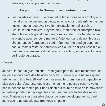
vitesses, se comportent moins bien.
Ce pour quoi le Brompton est contre-indiqué
Les balades en forêt… le rayon et la largeur des roues font que la
moindre racine devient un piège, et je ne vous parle même pas des
rigoles, que la roue avant va immanquablement aller suivre.
Les lieux non familiers. Soyons clair, mon premier Brompton m'a
été volé dans le grand Lyon, entre midi et deux. Le fait de pouvoir
le prendre avec soi ou le mettre à l'intérieur dans de nombreuses
circonstances (terrasse de café, hôtel, etc.) le protège dans ces
cas-là, mais il reste de nombreux cas où ce n'est pas possible ou
pratique, comme en festival ou en convention, et où il vaut mieux
qu'il reste au garage.
Caveat:
Je ne suis pas un gros rouleur… mon grand-père (80 ans maintenant, et
qui peut encore faire des balades de 50km) trouve que je ne vais quand
même pas très vite à 20 km/h de moyenne; le Brompton est capable de
plus que cela, c'est juste que c'est moi qui ne le pousse pas, ne voyant
pas la nécessité même pour une liaison sur route de faire de la moyenne:
je préfère profiter du paysage. Ne vous fiez pas à la tailles des roues,
avec 6 vitesses il est possible d'avoir de bons développements, c'est
juste que je ne saurais pas trop vous en parler.