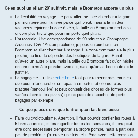
Ce en quoi un pliant 20' suffirait, mais le Brompton apporte un plus
La flexibilité en voyage. Je peux aller me faire chercher à la gare
par mon père pour l'arrivée parce qu'il pleut, mais à la fin des
vacances rejoindre la gare à vélo; la taille du Brompton rend cela
encore plus trivial que pour n'importe quel pliant.
L'autonomie. Une correspondance de 90 minutes à Champagne-
Ardennes TGV? Aucun problème, je peux enfourcher mon
Brompton et aller chercher à manger à la zone commerciale la plus
proche, au lieu de dépendre des boutiques de la gare. Pareil
qu'avec un autre pliant, mais la taille du Brompton fait qu'on hésite
encore moins à le prendre avec soi, sans qu'on ait besoin de se le
justifier.
La bagagerie. J'utilise
cette hotte
tant pour ramener mes courses
que pour aller chercher un repas à emporter, et elle est plus
pratique (bandoulière) et peut contenir des choses de formes plus
variées (hormis les pizzas) qu'une paire de sacoches de porte-
bagages par exemple.
Ce que je peux dire que le Brompton fait bien, aussi
Faire du cyclotourisme. Attention, il faut pouvoir gonfler les roues à
5 bars au moins, et les regonfler toutes les semaines, il sera peut-
être donc nécessaire d'emporter sa propre pompe, mais à part cela
pas de problème: j'ai crevé une fois, et même avec cette pression