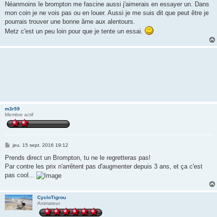
Néanmoins le brompton me fascine aussi j'aimerais en essayer un. Dans
mon coin je ne vois pas ou en louer. Aussi je me suis dit que peut être je
pourrais trouver une bonne âme aux alentours.
Metz c'est un peu loin pour que je tente un essai.
m3r59
Membre actif
M
jeu. 15 sept. 2016 19:12
e
s
Prends direct un Brompton, tu ne le regretteras pas!
s
Par contre les prix n'arrêtent pas d'augmenter depuis 3 ans, et ça c'est
a
g
pas cool...
e
CycloTigrou
Animateur