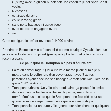
(1,83m); avec le guidon M cela fait une conduite plutôt sport, c'est
voulu.
6 vitesses
éclairage dynamo
couleur racing green
sans porte-bagages ni garde-boue
avec accroche bagagerie avant
sec
Cette configuration m'est revenue à 1400€ environ.
Prendre un Brompton m'a été conseillé par ma boutique Cyclable lorsque
je les ai sollicité pour un projet (j'en reparle plus loin), et je leur en suis
reconnaissant.
Ce pour quoi le Brompton n'a pas d'équivalent
Faire du covoiturage. Quel autre vélo même pliant aurais-je pu
mettre dans le coffre lors d'un covoiturage, avec 3 autres
personnes ayant chacune ses bagages (c'était pour Noël, lors de la
grève SNCF)? Aucun.
Transports urbains. Un vélo pliant ordinaire, ça passe à la limite
dans un train de banlieue à l'heure de pointe, mais dans un
tram/métro/bus… alors que le Brompton, une fois plié, peut se
glisser sous un siège, prenant un espace nul en pratique.
Transportable sur un autre vélo, genre pour aller chercher quelqu'un
à la gare.