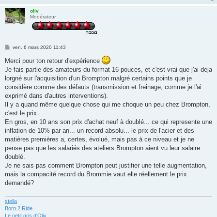
oliv
Modérateur
M
ven. 6 mars 2020 11:43
e
s
Merci pour ton retour d'expérience
s
Je fais partie des amateurs du format 16 pouces, et c'est vrai que j'ai deja
a
g
lorgné sur l'acquisition d'un Brompton malgré certains points que je
e
considère comme des défauts (transmission et freinage, comme je l'ai
exprimé dans d'autres interventions).
Il y a quand même quelque chose qui me choque un peu chez Brompton,
c'est le prix.
En gros, en 10 ans son prix d'achat neuf à doublé... ce qui represente une
inflation de 10% par an... un record absolu... le prix de l'acier et des
matières premières a, certes, évolué, mais pas à ce niveau et je ne
pense pas que les salariés des ateliers Brompton aient vu leur salaire
doublé.
Je ne sais pas comment Brompton peut justifier une telle augmentation,
mais la compacité record du Brommie vaut elle réellement le prix
demandé?
stella
Born 2 Ride
Le petit gris d'Oliv