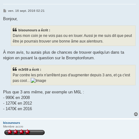
M
ven. 16 sept. 2016 02:21
e
s
Bonjour,
s
a
g
bisounours a écrit :
e
Dans mon coin je ne vois pas ou en louer. Aussi je me suis dit que peut
être je pourrais trouver une bonne âme aux alentours.
À mon avis, tu aurais plus de chances de trouver quelqu'un dans ta
région en posant la question sur le Bromptonforum.
m3r59 a écrit :
Par contre les prix n'arrêtent pas d'augmenter depuis 3 ans, et ça c'est
pas cool...
Plus que 3 ans même, par exemple un M6L :
- 990€ en 2008
- 1270€ en 2012
- 1470€ en 2016
bisounours
Membre accro