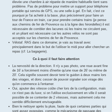
élevée une chambre à air réparée de manière habituelle tient sans
problème. Pas de problème pour mettre un support pour téléphone
portable qui servira de GPS, ou une selle à gel. En fait, c'est ce
pourquoi je l'ai acheté à la base, plus précisément pour faire un
tour de France en train, car pour prendre certains trains (je pense
aux chemins de fer de Provence ou à la ligne des hirondelles) il est
nécessaire de combler des lacunes où les trains ne circulent pas,
et un pliant est nécessaire car les autres vélos ne sont pas
acceptés sur les chemins de fer de Provence.
Vélotaf. RAS dans ce domaine; je vais au travail avec
principalement dans le but de l'utiliser le midi pour aller chercher un
repas (cf: La bagagerie).
Ce à quoi il faut faire attention
La nervosité de la direction. Il n'y a pas photo, une roue avant fine
de 16' a forcément moins d'inertie qu'une roue de 26' ou même de
20'. Cela signifie souvent devoir tenir le guidon à deux mains lors
des virages, et donc cesser de pouvoir signaler son virage dès
qu'on commence à l'entamer.
Oui, ajouter des vitesse coûte cher lors de la configuration, mais
ce n'est pas du luxe; si on l'utilise exclusivement en ville il serait
possible de se contenter de 2 vitesses, mais autrement cela me
semble difficilement envisageable.
Bien le nettoyer après la pluie, faute de quoi certaines parties qui
sont assez exposées, comme le mécanisme de passage des