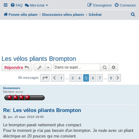
FAQ
Mini-tchat
S’enregistrer
Connexion
R
Forum vélo pliant
Discussions vélos pliants
Général
e
c
h
e
r
Les vélos pliants Brompton
c
Rechercher
Recherche 
Répondre
h
e
Page
5
sur
9
1
3
4
5
6
7
9
Précédente
Suivante
86 messages
…
…
r
bisounours
Membre accro
Re: Les vélos pliants Brompton
M
jeu. 15 sept. 2016 19:00
e
s
Le brompton parait nettement plus compact.
s
Pour le moment je n'ai pas besoin d'un brompton. Je roule avec un pliant
a
g
éléctrique en 20 pouces qui me convient.
e