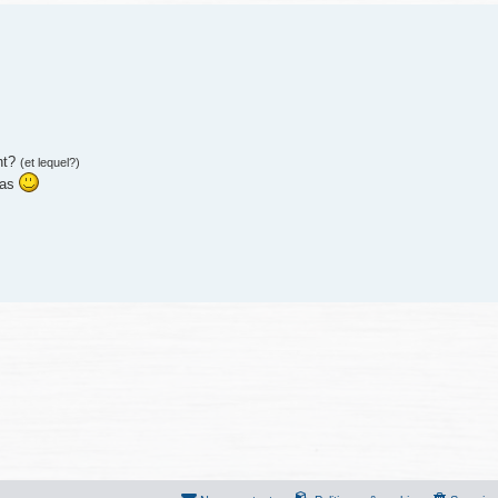
nt?
(et lequel?)
cas