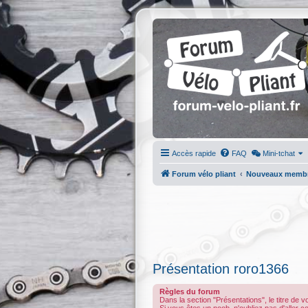
Accès rapide
FAQ
Mini-tchat
Forum vélo pliant
Nouveaux memb
Présentation roro1366
Règles du forum
Dans la section "Présentations", le titre de 