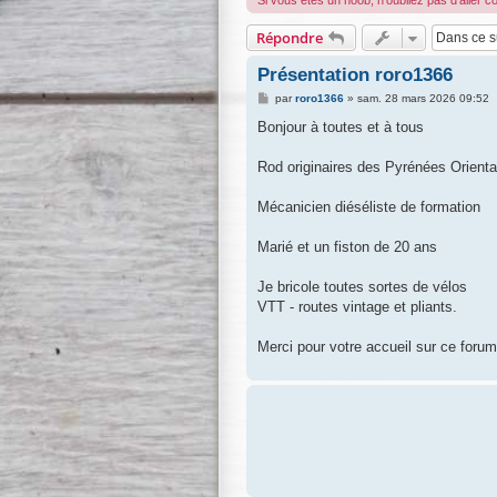
Si vous êtes un noob, n'oubliez pas d'aller c
Répondre
Présentation roro1366
M
par
roro1366
»
sam. 28 mars 2026 09:52
e
s
Bonjour à toutes et à tous
s
a
g
Rod originaires des Pyrénées Orienta
e
Mécanicien diéséliste de formation
Marié et un fiston de 20 ans
Je bricole toutes sortes de vélos
VTT - routes vintage et pliants.
Merci pour votre accueil sur ce forum