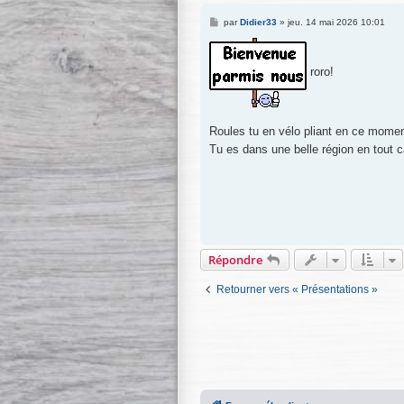
M
par
Didier33
»
jeu. 14 mai 2026 10:01
e
s
s
a
roro!
g
e
Roules tu en vélo pliant en ce mome
Tu es dans une belle région en tout 
Répondre
Retourner vers « Présentations »