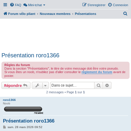
FAQ
Mini-tchat
S’enregistrer
Connexion
R
Forum vélo pliant
Nouveaux membres
Présentations
e
c
h
e
r
Présentation roro1366
c
h
Règles du forum
Dans la section "Présentations", le titre de votre message doit être votre pseudo.
e
Si vous êtes un noob, n'oubliez pas d'aller consulter le
règlement du forum
avant de
poster.
r
Rechercher
Recherche 
Répondre
2 messages • Page
1
sur
1
roro1366
Noob
Présentation roro1366
M
sam. 28 mars 2026 09:52
e