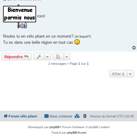
e
s
s
a
roro!
g
e
Roules tu en vélo pliant en ce moment?
(et lequel?)
Tu es dans une belle région en tout cas
Répondre
2 messages • Page
1
sur
1
Aller à
Forum vélo pliant
Nous contacter
Heures au format
UTC+02:00
Développé par
phpBB
® Forum Software © phpBB Limited
Traduit par
phpBB-fr.com