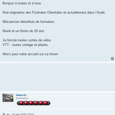
s
Bonjour à toutes et à tous
s
a
g
Rod originaires des Pyrénées Orientales et actuellement dans l’Aude
e
Mécanicien diéséliste de formation
Marié et un fiston de 20 ans
Je bricole toutes sortes de vélos
VTT - routes vintage et pliants.
Merci pour votre accueil sur ce forum
Didier33
Animateur
M
jeu. 14 mai 2026 10:01