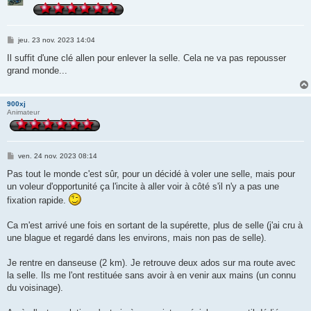
M
jeu. 23 nov. 2023 14:04
e
s
Il suffit d'une clé allen pour enlever la selle. Cela ne va pas repousser
s
grand monde...
a
g
e
900xj
Animateur
M
ven. 24 nov. 2023 08:14
e
s
Pas tout le monde c'est sûr, pour un décidé à voler une selle, mais pour
s
un voleur d'opportunité ça l'incite à aller voir à côté s'il n'y a pas une
a
g
fixation rapide.
e
Ca m'est arrivé une fois en sortant de la supérette, plus de selle (j'ai cru à
une blague et regardé dans les environs, mais non pas de selle).
Je rentre en danseuse (2 km). Je retrouve deux ados sur ma route avec
la selle. Ils me l'ont restituée sans avoir à en venir aux mains (un connu
du voisinage).