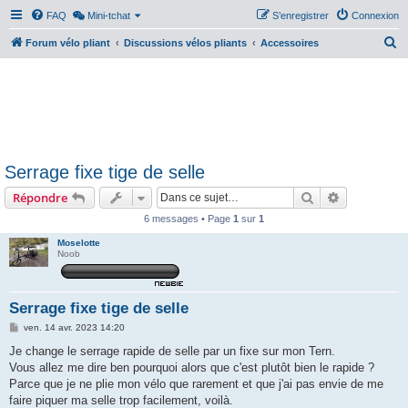
FAQ
Mini-tchat
S’enregistrer
Connexion
R
Forum vélo pliant
Discussions vélos pliants
Accessoires
e
c
h
e
r
Serrage fixe tige de selle
c
Rechercher
Recherche 
Répondre
h
e
6 messages • Page
1
sur
1
r
Moselotte
Noob
Serrage fixe tige de selle
M
ven. 14 avr. 2023 14:20
e
s
Je change le serrage rapide de selle par un fixe sur mon Tern.
s
Vous allez me dire ben pourquoi alors que c'est plutôt bien le rapide ?
a
g
Parce que je ne plie mon vélo que rarement et que j'ai pas envie de me
e
faire piquer ma selle trop facilement, voilà.