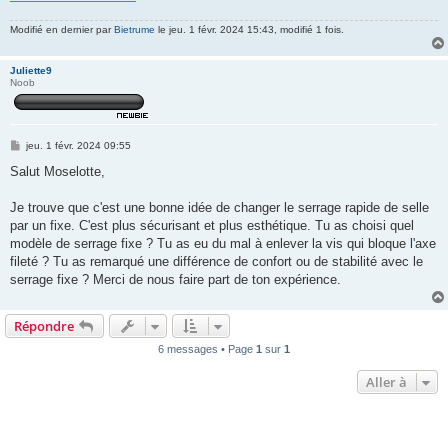
g
e
Modifié en dernier par
Bietrume
le jeu. 1 févr. 2024 15:43, modifié 1 fois.
Juliette9
Noob
M
jeu. 1 févr. 2024 09:55
e
s
Salut Moselotte,
s
a
g
Je trouve que c'est une bonne idée de changer le serrage rapide de selle
e
par un fixe. C'est plus sécurisant et plus esthétique. Tu as choisi quel
modèle de serrage fixe ? Tu as eu du mal à enlever la vis qui bloque l'axe
fileté ? Tu as remarqué une différence de confort ou de stabilité avec le
serrage fixe ? Merci de nous faire part de ton expérience.
Répondre
6 messages • Page
1
sur
1
Aller à