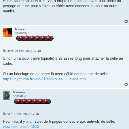
Après l'autre solution c'est vis à empreinte spéciale avec outil dédié ou
perçage du tube pour y fixer un câble avec cadenas au bout ou autre
manille.
bohwaz
Animateur
M
sam. 25 nov. 2023 12:40
e
s
Sinon un antivol câble (spirale) à 2€ assez long pour attacher la selle au
s
cadre.
a
g
e
Ou un bricolage de ce genre-là avec câble dans la tige de selle :
https://cyclurba.fr/velo/81/antivol-sel ... olage.html
Bietrume
Animateur
M
ven. 1 déc. 2023 17:16
e
s
Pour info, il y a un sujet de 6 pages consacré aux antivols de selle:
s
viewtopic.php?t=1213
a