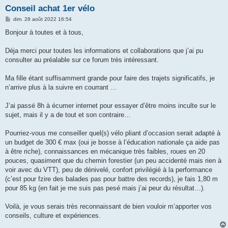
Conseil achat 1er vélo
M
dim. 28 août 2022 16:54
e
s
Bonjour à toutes et à tous,
s
a
g
Déja merci pour toutes les informations et collaborations que j’ai pu
e
consulter au préalable sur ce forum très intéressant.
Ma fille étant suffisamment grande pour faire des trajets significatifs, je
n’arrive plus à la suivre en courrant …
J’ai passé 8h à écumer internet pour essayer d’être moins inculte sur le
sujet, mais il y a de tout et son contraire…
Pourriez-vous me conseiller quel(s) vélo pliant d’occasion serait adapté à
un budget de 300 € max (oui je bosse à l’éducation nationale ça aide pas
à être riche), connaissances en mécanique très faibles, roues en 20
pouces, quasiment que du chemin forestier (un peu accidenté mais rien à
voir avec du VTT), peu de dénivelé, confort privilégié à la performance
(c’est pour fzire des balades pas pour battre des records), je fais 1,80 m
pour 85 kg (en fait je me suis pas pesé mais j’ai peur du résultat…).
Voilà, je vous serais très reconnaissant de bien vouloir m’apporter vos
conseils, culture et expériences.