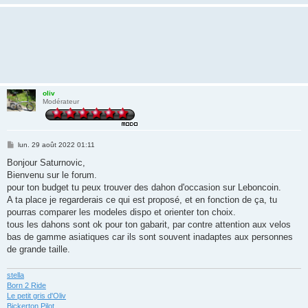
oliv
Modérateur
M
lun. 29 août 2022 01:11
e
s
Bonjour Saturnovic,
s
Bienvenu sur le forum.
a
g
pour ton budget tu peux trouver des dahon d'occasion sur Leboncoin.
e
A ta place je regarderais ce qui est proposé, et en fonction de ça, tu
pourras comparer les modeles dispo et orienter ton choix.
tous les dahons sont ok pour ton gabarit, par contre attention aux velos
bas de gamme asiatiques car ils sont souvent inadaptes aux personnes
de grande taille.
stella
Born 2 Ride
Le petit gris d'Oliv
Bickerton Pilot