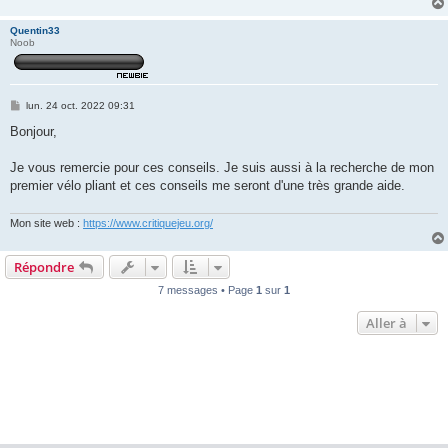
Quentin33
Noob
M
lun. 24 oct. 2022 09:31
e
s
Bonjour,
s
a
g
Je vous remercie pour ces conseils. Je suis aussi à la recherche de mon
e
premier vélo pliant et ces conseils me seront d'une très grande aide.
Mon site web :
https://www.critiquejeu.org/
Répondre
7 messages • Page
1
sur
1
Aller à