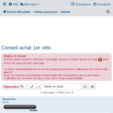
FAQ
Mini-tchat
S’enregistrer
Connexion
R
Forum vélo pliant
Petites annonces
Achats
e
c
h
e
r
Conseil achat 1er vélo
c
h
Règles du forum
Si votre petite-annonce n'est plus d'actualité, pensez à mettre l'icone de sujet
dans
e
le titre de votre premier message.
r
Ce forum d'achat/vente est un service gratuit proposé aux utilisateurs de Forum-velo-
pliant.fr
Nous ne sommes aucunement responsable des transactions qui s'y déroulent.
L'utilisation de ce forum est donc sous votre seule responsabilité.
Rechercher
Recherche 
Répondre
7 messages • Page
1
sur
1
Saturnovic
Noob