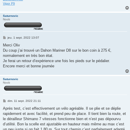
Vigor P9
Saturnovic
Noob
M
jeu. 1 sept. 2022 13:07
e
s
Merci Oliv
s
Du coup j’ai trouvé un Dahon Mariner D8 sur le bon coin à 275 €,
a
g
normalement en très bon état.
e
Je ferai un retour d’expérience une fois les pieds sur le pédalier.
Encore merci et bonne journée
Saturnovic
Noob
M
dim. 11 sept. 2022 21:11
e
s
Après test, c’est effectivement un vélo agréable. Il se plie et se déplie
s
rapidement et avec facilité, et prend peu de place. Il tient bien la route, et
a
g
le dérailleur Shimano 7 vitesses fonctionne bien et n’est pas dépourvu
e
d’utilité. Bon la scelle est ajustable en hauteur mais même au max c’est
un peu juste si on fait 1,80 m. Sur tout chemin c’est parfaitement adapté,