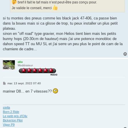
bref il fait le taf mais n’est peut-être pas conçu pour.
Je valide le conseil, merci
si tu montes des pneus comme les black jack 47-406, ca passe bien
dans la boues mais si ca glisse de trop, tu peux installer un plus petit
plateau.
sinon en "off road" type gravier, mon Helios tient bien mais les petits
bunny hops (20-30cm de hauteur) mais j'ai une potence monobloc de
dahon speed TT ou MU SL et j'ai serre un peu plus le point de cam de la
charniere de cadre...
oliv
Modérateur
M
mar. 13 sept. 2022 07:40
e
s
mariner D8... en 7 vitesses??
s
a
g
e
stella
Born 2 Ride
Le petit gris d'Oliv
Bickerton Pilot
Vigor P9