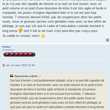
et je n’ai pas été capable de résister à un test un tout terrain: avec un
petit volume et un poid d’une douzaine de kilos il est très agile et facile à
manipuler, les pneus d’origine répondent bien si le sol est pas trop
humide, 7 vitesses devient limité, pas de suspensions donc les petits
sauts, trous et grosses racines sont gérables mais avec un bon effort de
pilotage, je suis pas sûr que le cadre et l’articulation centrale tiennent à
long terme
bref il fait le taf mais n’est peut-être pas conçu pour.
Je valide le conseil, merci
Fentuz
Animateur
M
lun. 12 sept. 2022 12:48
e
s
s
Saturnovic
a écrit :
↑
a
g
Sur tout chemin c’est parfaitement adapté, et je n’ai pas été capable de
e
résister à un test un tout terrain: avec un petit volume et un poid d’une
douzaine de kilos il est très agile et facile à manipuler, les pneus
d’origine répondent bien si le sol est pas trop humide, 7 vitesses
devient limité, pas de suspensions donc les petits sauts, trous et
grosses racines sont gérables mais avec un bon effort de pilotage, je
suis pas sûr que le cadre et l’articulation centrale tiennent à long terme