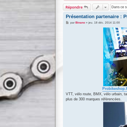
Répondre
Présentation partenaire : 
M
par
Binano
»
jeu. 18 déc. 2014 11:00
e
s
s
a
g
e
Probikeshop.f
VTT, vélo route, BMX, vélo urbain, 
plus de 300 marques référencées.