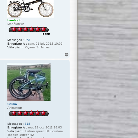
bamboub
Modérateur
Messages :
963
Enregistré le :
sam. 21 juil. 2012 10:06
Vélo pliant :
Oyama St James
H
a
u
t
Celika
Animateur
Messages :
818
Enregistré le :
mer. 12 oct. 2011 19:03
Vélo pliant :
Dahon speed D16 custom,
Topbike 16teen x2