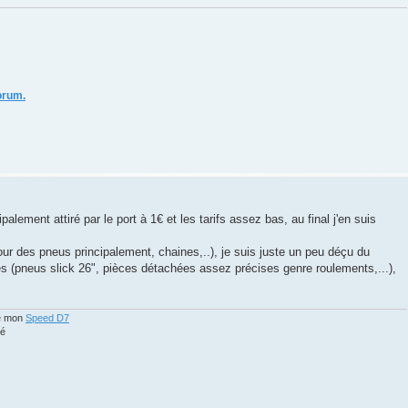
orum.
lement attiré par le port à 1€ et les tarifs assez bas, au final j'en suis
 des pneus principalement, chaines,..), je suis juste un peu déçu du
es (pneus slick 26", pièces détachées assez précises genre roulements,...),
de mon
Speed D7
é