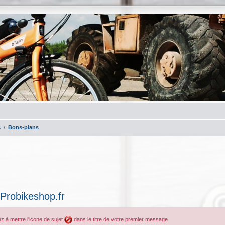
s
Bons-plans
 Probikeshop.fr
ez à mettre l'icone de sujet
dans le titre de votre premier message.