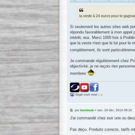
la veste à 24 euros pour le gagnan
Si seulement les autres sites web po
répondu favorablement à mon appel po
intérêt, eux. Merci 1000 fois à Probik
que la veste n'est que le lot pour le m
complètement, ils sont particulièrem
Je commande régulièrement chez Probi
objectivité, je ne reçois rien personn
membres
Single track mind ♪ ♫
M
par
bamboub
»
ven. 19 déc. 2014 08:16
e
s
J'ai commandé chez eux une ou deux
s
a
g
Pas déçu. Produits corrects, tarifs in
e