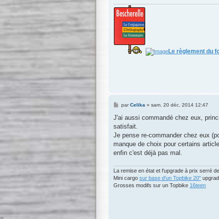
Le règlement du f
M
par
Celika
»
sam. 20 déc. 2014 12:47
e
s
J'ai aussi commandé chez eux, principa
s
satisfait.
a
g
Je pense re-commander chez eux (pour
e
manque de choix pour certains articl
enfin c'est déjà pas mal.
La remise en état et l'upgrade à prix serré 
Mini cargo
sur base d'un Topbike 20"
upgrad
Grosses modifs sur un Topbike
16teen