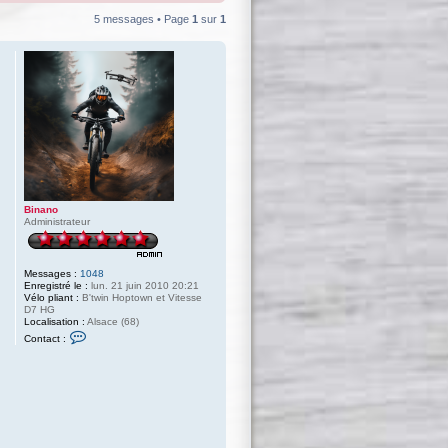
5 messages • Page
1
sur
1
Binano
Administrateur
Messages :
1048
Enregistré le :
lun. 21 juin 2010 20:21
Vélo pliant :
B'twin Hoptown et Vitesse
D7 HG
Localisation :
Alsace (68)
C
Contact :
o
n
t
a
c
t
e
r
B