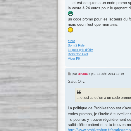
s
... et est ce qu'on a un code promo s
s
la veste à 24 euros pour le gagnant d
a
g
e
un code promo pour les lecteurs du fo
mais ceci n'est que mon avis.
stella
Born 2 Ride
Le petit gris d'Oliv
Bickerton Pilot
Vigor P9
M
par
Binano
»
jeu. 18 déc. 2014 19:19
e
s
Salut Oliv,
s
a
g
e
... et est ce qu'on a un code promo
La politique de Probikeshop est d'avoi
codes promos, je t'invite à surveiller 
Tu pourras y trouver régulièrement d
suffit d'être patient et si tu trouves
http://www.probikeshop.fr/static/remb