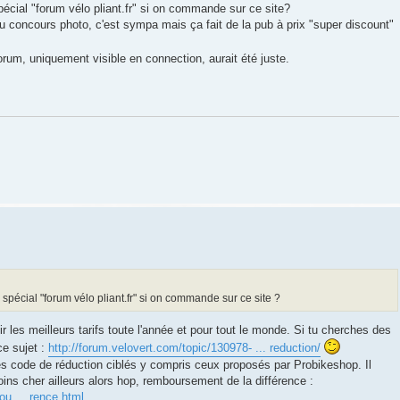
pécial "forum vélo pliant.fr" si on commande sur ce site?
u concours photo, c'est sympa mais ça fait de la pub à prix "super discount"
rum, uniquement visible en connection, aurait été juste.
 spécial "forum vélo pliant.fr" si on commande sur ce site ?
r les meilleurs tarifs toute l'année et pour tout le monde. Si tu cherches des
ce sujet :
http://forum.velovert.com/topic/130978- ... reduction/
es code de réduction ciblés y compris ceux proposés par Probikeshop. Il
 moins cher ailleurs alors hop, remboursement de la différence :
ou ... rence.html