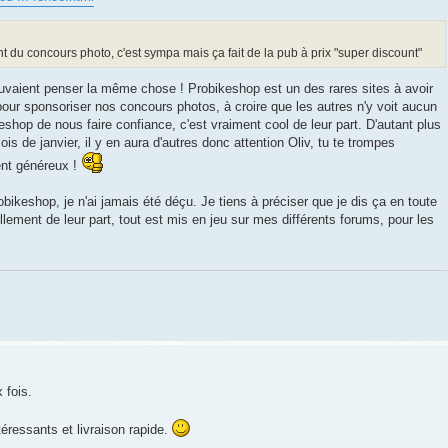
t du concours photo, c'est sympa mais ça fait de la pub à prix "super discount"
uvaient penser la même chose ! Probikeshop est un des rares sites à avoir
ur sponsoriser nos concours photos, à croire que les autres n'y voit aucun
eshop de nous faire confiance, c'est vraiment cool de leur part. D'autant plus
ois de janvier, il y en aura d'autres donc attention Oliv, tu te trompes
ent généreux !
keshop, je n'ai jamais été déçu. Je tiens à préciser que je dis ça en toute
ellement de leur part, tout est mis en jeu sur mes différents forums, pour les
 fois.
téressants et livraison rapide.