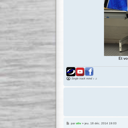
Et vo
Single track mind ♪ ♫
M
par
oliv
»
jeu. 18 déc. 2014 19:03
e