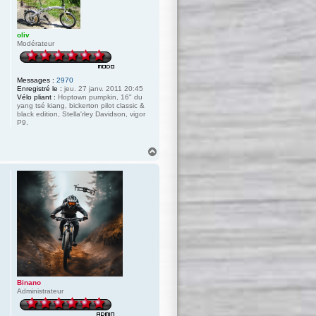
oliv
Modérateur
Messages :
2970
Enregistré le :
jeu. 27 janv. 2011 20:45
Vélo pliant :
Hoptown pumpkin, 16" du
yang tsé kiang, bickerton pilot classic &
black edition, Stella'rley Davidson, vigor
P9.
H
a
u
t
Binano
Administrateur