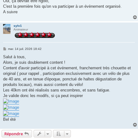
Oui, ça devrait être rigolo,
s
C'est la première fois qu'on va participer à un évènement organisé.
a
g
A suivre
e
sylv1
Animateur
M
mar. 14 juil. 2026 18:42
e
s
Salut à tous,
s
Alors, je suis doublement content !
a
g
Content d'avoir participé à cet événement, franchement très chouette et
e
original ( pour rappel , participation exclusivement avec un vélo de plus
de 40 ans, et en tenue d'époque, ponctué de haltes dégustation de
produits locaux), mais aussi content du vélo!
Les 40km ont été réalisés sans encombres, et sans fatigue.
Je valide donc les modifs, si ça peut inspirer
Bel été
Répondre