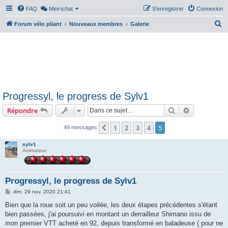
FAQ
Mini-tchat
S’enregistrer
Connexion
R
Forum vélo pliant
Nouveaux membres
Galerie
e
c
h
e
r
Progressyl, le progress de Sylv1
c
Rechercher
Recherche 
Répondre
h
e
1
2
3
4
5
Précédente
49 messages
r
sylv1
Animateur
Progressyl, le progress de Sylv1
M
dim. 29 nov. 2020 21:41
e
s
Bien que la roue soit un peu voilée, les deux étapes précédentes s'étant
s
bien passées, j'ai poursuivi en montant un derrailleur Shimano issu de
a
g
mon premier VTT acheté en 92, depuis transformé en baladeuse ( pour ne
e