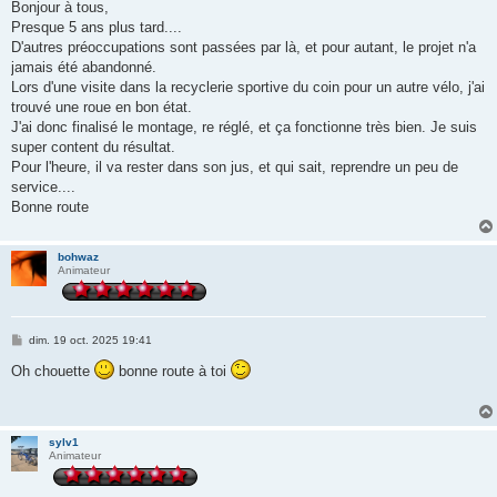
s
Bonjour à tous,
s
Presque 5 ans plus tard....
a
g
D'autres préoccupations sont passées par là, et pour autant, le projet n'a
e
jamais été abandonné.
Lors d'une visite dans la recyclerie sportive du coin pour un autre vélo, j'ai
trouvé une roue en bon état.
J'ai donc finalisé le montage, re réglé, et ça fonctionne très bien. Je suis
super content du résultat.
Pour l'heure, il va rester dans son jus, et qui sait, reprendre un peu de
service....
Bonne route
bohwaz
Animateur
M
dim. 19 oct. 2025 19:41
e
s
Oh chouette
bonne route à toi
s
a
g
e
sylv1
Animateur