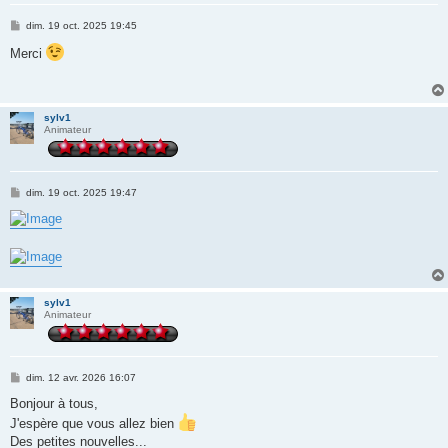
M
dim. 19 oct. 2025 19:45
e
s
Merci
s
a
g
e
sylv1
Animateur
M
dim. 19 oct. 2025 19:47
e
s
s
a
g
e
sylv1
Animateur
M
dim. 12 avr. 2026 16:07
e
s
Bonjour à tous,
s
J'espère que vous allez bien
a
g
Des petites nouvelles...