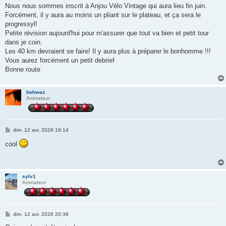
e
Nous nous sommes inscrit à Anjou Vélo Vintage qui aura lieu fin juin.
Forcément, il y aura au moins un pliant sur le plateau, et ça sera le
progressyl!
Petite révision aujourd'hui pour m'assurer que tout va bien et petit tour
dans je coin.
Les 40 km devraient se faire! Il y aura plus à préparer le bonhomme !!!
Vous aurez forcément un petit debrief
Bonne route
bohwaz
Animateur
M
dim. 12 avr. 2026 19:14
e
s
cool
s
a
g
e
sylv1
Animateur
M
dim. 12 avr. 2026 20:39
e
s