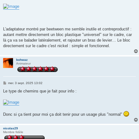
L'adaptateur montré par beetween me semble inutile et contreproductif :
autant mettre directement un bloc plastique "universel" sur le cadre, car
là ça va se balader latéralement, et rajouter un bras de levier… Le bloc
directement sur le cadre c'est nickel : simple et fonctionnel.
bohwaz
Animateur
M
mer. 3 sept. 2025 13:02
e
s
Le type de chemins que je fait pour info :
s
a
g
e
Donc si ça tient pour moi ça doit tenir pour un usage plus "normal"
nicolas29
Membre fidèle