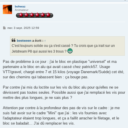
bohwaz
Animateur
M
mer. 3 sept. 2025 12:59
e
s
s
beetween
a écrit :
↑
a
g
C'est toujours solide ou ça s'est cassé ? Tu crois que ça irait sur un
e
Jetstream P8 qui aussi les 3 trous ?
Pas de problème à ce jour : j'ai le bloc en plastique "universel" et ma
partenaire a le bloc en alu qui avait cassé chez patrick57. Usage
VTT/gravel, chargé entre 7 et 15 kilos (voyage Danemark/Suède) cet été,
sur des chemins qui tabassent bien : ça bouge pas.
Par contre j'ai mis du loctite sur les vis du bloc alu pour qu'elles ne se
dévissent pas toutes seules. Possible aussi que j'ai remplacé les vis pour
mettre des plus longues, je ne sais plus ?
Attention par contre à la profondeur des pas de vis sur le cadre : je me
suis fait avoir sur le cadre "Mini" que j'ai : les vis fournies avec
l'adaptateur étaient trop longues, et ça a faillit arracher le filetage, et le
bloc se baladait… J'ai dû remplacer les vis.