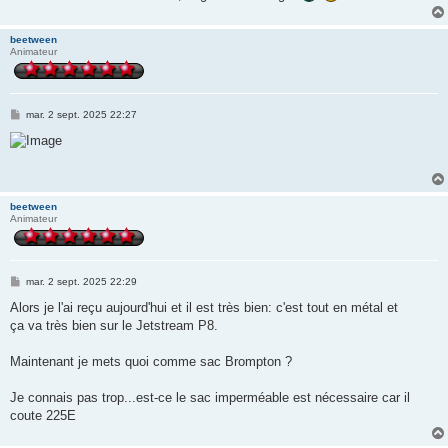
beetween
Animateur
M
mar. 2 sept. 2025 22:27
e
s
s
a
g
e
beetween
Animateur
M
mar. 2 sept. 2025 22:29
e
s
Alors je l'ai reçu aujourd'hui et il est très bien: c'est tout en métal et
s
ça va très bien sur le Jetstream P8.
a
g
e
Maintenant je mets quoi comme sac Brompton ?
Je connais pas trop...est-ce le sac imperméable est nécessaire car il
coute 225E