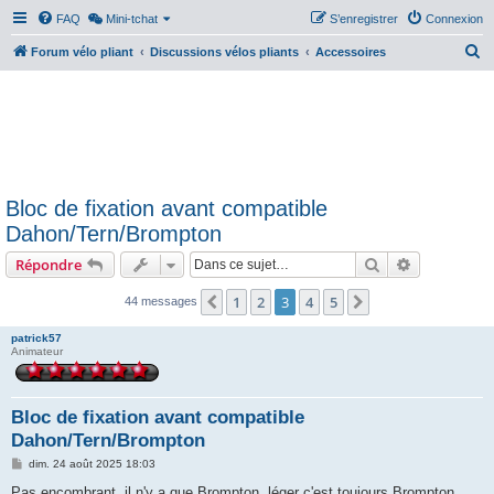
FAQ
Mini-tchat
S’enregistrer
Connexion
R
Forum vélo pliant
Discussions vélos pliants
Accessoires
e
c
h
e
r
Bloc de fixation avant compatible
c
Dahon/Tern/Brompton
h
Rechercher
Recherche 
Répondre
e
r
1
2
3
4
5
Précédente
Suivante
44 messages
patrick57
Animateur
Bloc de fixation avant compatible
Dahon/Tern/Brompton
M
dim. 24 août 2025 18:03
e
s
Pas encombrant, il n'y a que Brompton, léger c'est toujours Brompton,