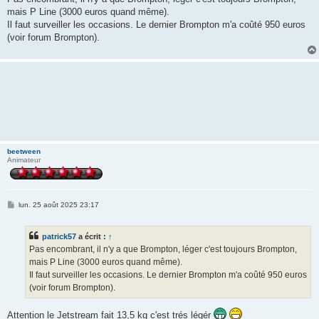
s
mais P Line (3000 euros quand même).
a
g
Il faut surveiller les occasions. Le dernier Brompton m'a coûté 950 euros
e
(voir forum Brompton).
beetween
Animateur
M
lun. 25 août 2025 23:17
e
s
s
patrick57
a écrit :
↑
a
g
Pas encombrant, il n'y a que Brompton, léger c'est toujours Brompton,
e
mais P Line (3000 euros quand même).
Il faut surveiller les occasions. Le dernier Brompton m'a coûté 950 euros
(voir forum Brompton).
Attention le Jetstream fait 13,5 kg c'est trés légér