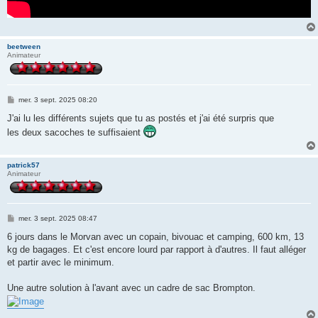
beetween
Animateur
M
mer. 3 sept. 2025 08:20
e
s
J'ai lu les différents sujets que tu as postés et j'ai été surpris que
s
les deux sacoches te suffisaient
a
g
e
patrick57
Animateur
M
mer. 3 sept. 2025 08:47
e
s
6 jours dans le Morvan avec un copain, bivouac et camping, 600 km, 13
s
kg de bagages. Et c'est encore lourd par rapport à d'autres. Il faut alléger
a
g
et partir avec le minimum.
e
Une autre solution à l'avant avec un cadre de sac Brompton.