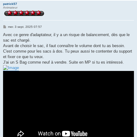
patrick57
Animateur
M
mer. 3 sept. 2025 07:57
e
s
Avec ce genre d'adaptateur, il y a un risque de balancement, dès que le
s
sac est chargé.
a
g
Avant de choisir le sac, il faut connaître le volume dont tu as besoin.
e
C'est comme pour les sacs à dos. Tu peux aussi te contenter du support
et fixer ce que tu veux.
J'ai un S Bag comme neuf à vendre. Suite en MP si tu es intéressé.