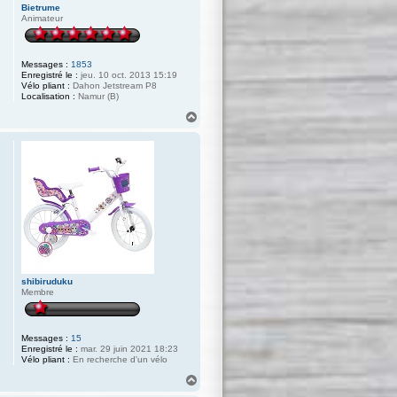
Bietrume
Animateur
Messages :
1853
Enregistré le :
jeu. 10 oct. 2013 15:19
Vélo pliant :
Dahon Jetstream P8
Localisation :
Namur (B)
H
a
u
t
shibiruduku
Membre
Messages :
15
Enregistré le :
mar. 29 juin 2021 18:23
Vélo pliant :
En recherche d'un vélo
H
a