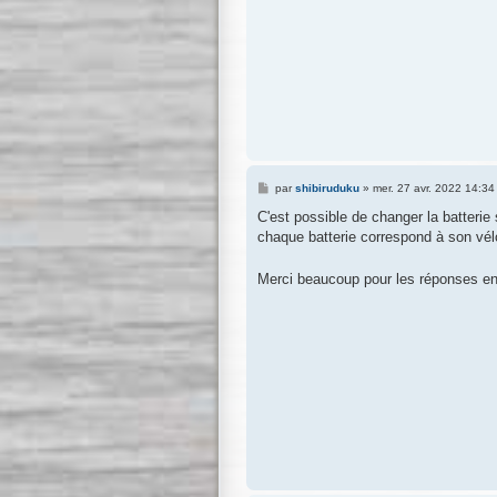
M
par
shibiruduku
»
mer. 27 avr. 2022 14:34
e
s
C'est possible de changer la batterie
s
chaque batterie correspond à son vél
a
g
e
Merci beaucoup pour les réponses e