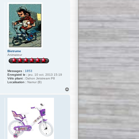
u
t
Bietrume
Animateur
Messages :
1853
Enregistré le :
jeu. 10 oct. 2013 15:19
Vélo pliant :
Dahon Jetstream P8
Localisation :
Namur (B)
H
a
u
t