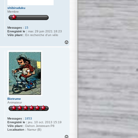
shibiruduku
Membre
Messages :
15
Enregistré le :
mar. 29 juin 2021 18:23
Vélo pliant :
En recherche d'un vélo
H
a
u
t
Bietrume
Animateur
Messages :
1853
Enregistré le :
jeu. 10 oct. 2013 15:19
Vélo pliant :
Dahon Jetstream P8
Localisation :
Namur (B)
H