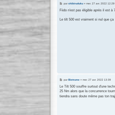
M
par
shibiruduku
»
mer. 27 avr. 2022 12:29
e
s
Fiido n'est pas éligible après il est 
s
a
g
Le tilt 500 est vraiment si nul que ça
e
M
par
Bietrume
»
mer. 27 avr. 2022 13:39
e
s
Le Tilt 500 souffre surtout d'une tec
s
25 Nm alors que la concurrence tourn
a
g
tiendra sans doute même pas ton traj
e