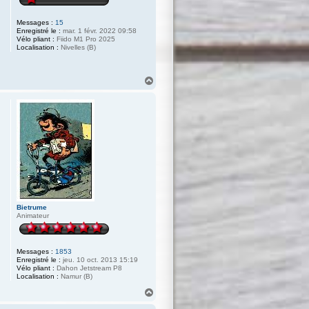
Messages :
15
Enregistré le :
mar. 1 févr. 2022 09:58
Vélo pliant :
Fiido M1 Pro 2025
Localisation :
Nivelles (B)
H
a
u
t
Bietrume
Animateur
Messages :
1853
Enregistré le :
jeu. 10 oct. 2013 15:19
Vélo pliant :
Dahon Jetstream P8
Localisation :
Namur (B)
H
a