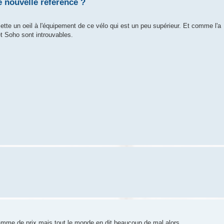
e nouvelle référence ?
jette un oeil à l'équipement de ce vélo qui est un peu supérieur. Et comme l'a
t Soho sont introuvables.
 gamme de prix mais tout le monde en dit beaucoup de mal alors ...