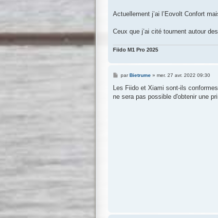
Actuellement j’ai l’Eovolt Confort ma
Ceux que j’ai cité tournent autour de
Fiido M1 Pro 2025
M
par
Bietrume
»
mer. 27 avr. 2022 09:30
e
s
Les Fiido et Xiami sont-ils conforme
s
ne sera pas possible d'obtenir une prim
a
g
e