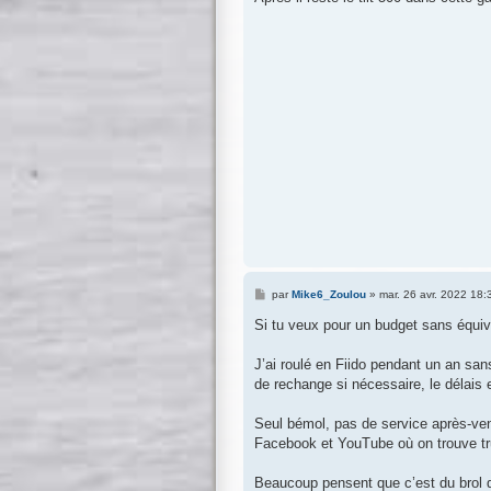
s
a
g
e
M
par
Mike6_Zoulou
»
mar. 26 avr. 2022 18:
e
s
Si tu veux pour un budget sans équi
s
a
g
J’ai roulé en Fiido pendant un an sa
e
de rechange si nécessaire, le délais 
Seul bémol, pas de service après-ven
Facebook et YouTube où on trouve tru
Beaucoup pensent que c’est du brol d