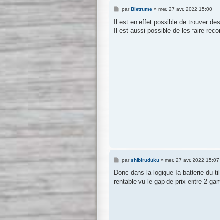
M
par
Bietrume
»
mer. 27 avr. 2022 15:00
e
s
Il est en effet possible de trouver d
s
Il est aussi possible de les faire reco
a
g
e
M
par
shibiruduku
»
mer. 27 avr. 2022 15:07
e
s
Donc dans la logique Ia batterie du 
s
rentable vu le gap de prix entre 2 g
a
g
e