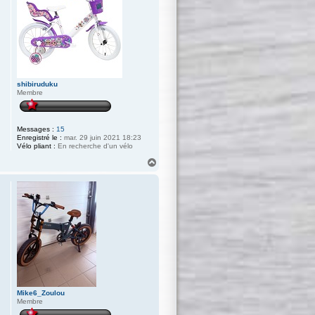
shibiruduku
Membre
Messages :
15
Enregistré le :
mar. 29 juin 2021 18:23
Vélo pliant :
En recherche d'un vélo
H
a
u
t
Mike6_Zoulou
Membre