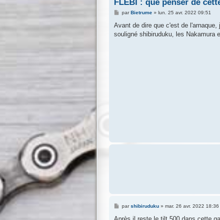
FLEBI : que penser de cett
M
par
Bietrume
»
lun. 25 avr. 2022 09:51
e
s
Avant de dire que c'est de l'arnaque, 
s
souligné shibiruduku, les Nakamura e
a
g
e
M
par
shibiruduku
»
mar. 26 avr. 2022 18:36
e
s
Après il reste le tilt 500 dans cette