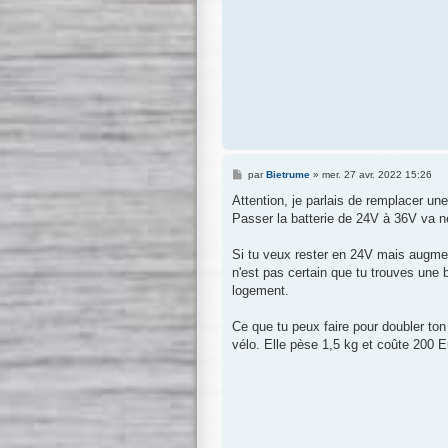
M
par
Bietrume
»
mer. 27 avr. 2022 15:26
e
s
Attention, je parlais de remplacer une 
s
Passer la batterie de 24V à 36V va né
a
g
e
Si tu veux rester en 24V mais augment
n'est pas certain que tu trouves une 
logement.
Ce que tu peux faire pour doubler ton
vélo. Elle pèse 1,5 kg et coûte 200 