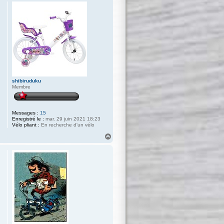
u
t
shibiruduku
Membre
Messages :
15
Enregistré le :
mar. 29 juin 2021 18:23
Vélo pliant :
En recherche d'un vélo
H
a
u
t