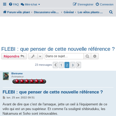
FAQ
Mini-tchat
S’enregistrer
Connexion
R
Forum vélo pliant
Discussions vélos pliants
Général
Les vélos pliants électriques
e
c
h
e
r
FLEBI : que penser de cette nouvelle référence ?
c
Rechercher
Recherche 
Répondre
h
e
1
2
3
Précédente
Suivante
23 messages
r
Bietrume
Animateur
FLEBI : que penser de cette nouvelle référence ?
M
lun. 25 avr. 2022 09:51
e
s
Avant de dire que c'est de l'arnaque, jette un oeil à l'équipement de ce
s
vélo qui est un peu supérieur. Et comme l'a souligné shibiruduku, les
a
g
Nakamura et Soho sont introuvables.
e