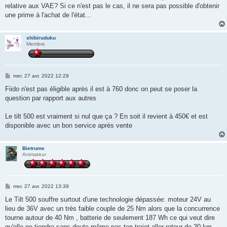
s
relative aux VAE? Si ce n'est pas le cas, il ne sera pas possible d'obtenir
a
g
une prime à l'achat de l'état...
e
shibiruduku
Membre
M
mer. 27 avr. 2022 12:29
e
s
Fiido n'est pas éligible après il est à 760 donc on peut se poser la
s
question par rapport aux autres
a
g
e
Le tilt 500 est vraiment si nul que ça ? En soit il revient à 450€ et est
disponible avec un bon service après vente
Bietrume
Animateur
M
mer. 27 avr. 2022 13:39
e
s
Le Tilt 500 souffre surtout d'une technologie dépassée: moteur 24V au
s
lieu de 36V avec un très faible couple de 25 Nm alors que la concurrence
a
g
tourne autour de 40 Nm , batterie de seulement 187 Wh ce qui veut dire
e
qu'elle ne tiendra sans doute même pas ton trajet aller-retour de 30 km.