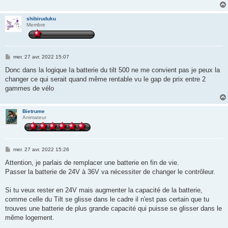
shibiruduku
Membre
M
mer. 27 avr. 2022 15:07
e
s
Donc dans la logique Ia batterie du tilt 500 ne me convient pas je peux la
s
changer ce qui serait quand même rentable vu le gap de prix entre 2
a
g
gammes de vélo
e
Bietrume
Animateur
M
mer. 27 avr. 2022 15:26
e
s
Attention, je parlais de remplacer une batterie en fin de vie.
s
Passer la batterie de 24V à 36V va nécessiter de changer le contrôleur.
a
g
e
Si tu veux rester en 24V mais augmenter la capacité de la batterie,
comme celle du Tilt se glisse dans le cadre il n'est pas certain que tu
trouves une batterie de plus grande capacité qui puisse se glisser dans le
même logement.