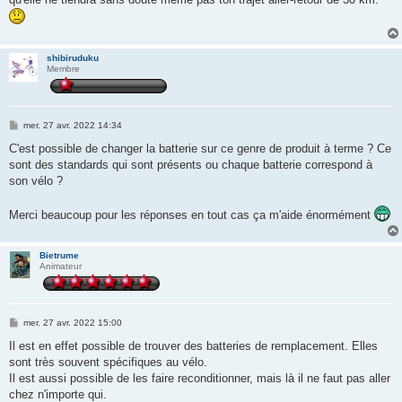
shibiruduku
Membre
M
mer. 27 avr. 2022 14:34
e
s
C'est possible de changer la batterie sur ce genre de produit à terme ? Ce
s
sont des standards qui sont présents ou chaque batterie correspond à
a
g
son vélo ?
e
Merci beaucoup pour les réponses en tout cas ça m'aide énormément
Bietrume
Animateur
M
mer. 27 avr. 2022 15:00
e
s
Il est en effet possible de trouver des batteries de remplacement. Elles
s
sont très souvent spécifiques au vélo.
a
g
Il est aussi possible de les faire reconditionner, mais là il ne faut pas aller
e
chez n'importe qui.