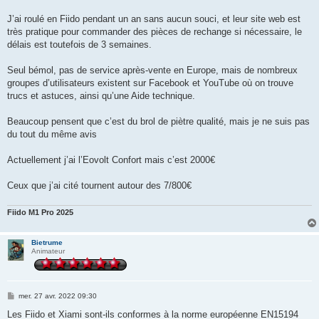
g
e
J’ai roulé en Fiido pendant un an sans aucun souci, et leur site web est
très pratique pour commander des pièces de rechange si nécessaire, le
délais est toutefois de 3 semaines.
Seul bémol, pas de service après-vente en Europe, mais de nombreux
groupes d’utilisateurs existent sur Facebook et YouTube où on trouve
trucs et astuces, ainsi qu’une Aide technique.
Beaucoup pensent que c’est du brol de piètre qualité, mais je ne suis pas
du tout du même avis
Actuellement j’ai l’Eovolt Confort mais c’est 2000€
Ceux que j’ai cité tournent autour des 7/800€
Fiido M1 Pro 2025
Bietrume
Animateur
M
mer. 27 avr. 2022 09:30
e
s
Les Fiido et Xiami sont-ils conformes à la norme européenne EN15194