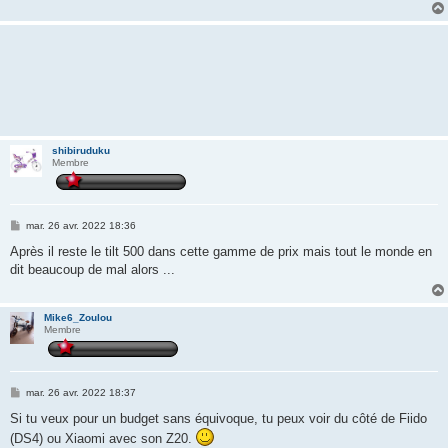
shibiruduku
Membre
M
mar. 26 avr. 2022 18:36
e
s
Après il reste le tilt 500 dans cette gamme de prix mais tout le monde en
s
dit beaucoup de mal alors ...
a
g
e
Mike6_Zoulou
Membre
M
mar. 26 avr. 2022 18:37
e
s
Si tu veux pour un budget sans équivoque, tu peux voir du côté de Fiido
s
(DS4) ou Xiaomi avec son Z20.
a