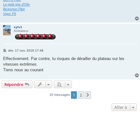
Le petit gris d'Oliv
Bickerton Pilot
Vigor P9
sylv1
Animateur
M
dim. 17 nov. 2019 17:48
e
s
Effectivement. Par contre, tu risques de dérailler du plateau sur les
s
vitesses extrêmes.
a
g
Tiens nous au courant
e
Répondre
1
2
Suivante
18 messages
Aller à