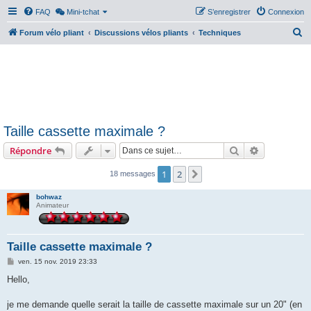
FAQ
Mini-tchat
S’enregistrer
Connexion
R
Forum vélo pliant
Discussions vélos pliants
Techniques
e
c
h
e
r
Taille cassette maximale ?
c
Rechercher
Recherche 
Répondre
h
e
1
2
Suivante
18 messages
r
bohwaz
Animateur
Taille cassette maximale ?
M
ven. 15 nov. 2019 23:33
e
s
Hello,
s
a
g
je me demande quelle serait la taille de cassette maximale sur un 20" (en
e