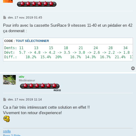
M
dim. 17 nov. 2019 01:45
e
s
Pour info avec la cassette SunRace 9 vitesses 11-40 et un pédalier en 42
s
ça donnerait :
a
g
e
CODE :
TOUT SÉLECTIONNER
Dents: 11     13     15     18     21     24     28     34    
Dévt:  5.7 -> 4.8 -> 4.2 -> 3.5 -> 3.0 -> 2.6 -> 2.2 -> 1.8 ->
oliv
Modérateur
M
dim. 17 nov. 2019 11:14
e
s
Ca a l'air très intéressant cette solution en effet !!
s
Vivement ton retour d'experience!
a
g
e
stella
Born 2 Ride