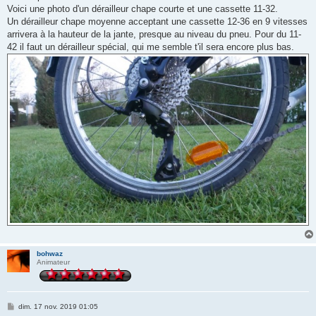
g
Voici une photo d'un dérailleur chape courte et une cassette 11-32.
e
Un dérailleur chape moyenne acceptant une cassette 12-36 en 9 vitesses
arrivera à la hauteur de la jante, presque au niveau du pneu. Pour du 11-
42 il faut un dérailleur spécial, qui me semble t'il sera encore plus bas.
bohwaz
Animateur
M
dim. 17 nov. 2019 01:05
e