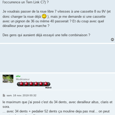
l'occurrence un Tern Link C7) ?
Je voudrais passer de la roue libre 7 vitesses à une cassette 8 ou 9V (et
donc changer la roue déjà
), mais je me demande si une cassette
avec un pignon de 36 ou même 40 passerait ? Et du coup avec quel
dérailleur pour que ça marche ?
Des gens qui auraient déjà essayé une telle combinaison ?
oliv
Modérateur
M
sam. 16 nov. 2019 00:32
e
s
le maximum que j'ai posé c'est du 34 dents, avec derailleur altus, claris et
s
sora.
a
g
... avec 34 dents + pedalier 52 dents ça mouline deja pas mal... on peut
e