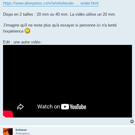
https://www.aliexpress.com/w/wholesale- ... ender.html
Dispo en 2 tailles : 20 mm ou 40 mm. La vidéo utilise un 20 mm.
J'imagine qu'il ne reste plus qu'à essayer si personne ici n'a tenté
l'expérience
Edit : une autre vidéo :
bohwaz
Animateur