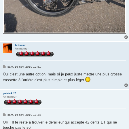
bohwaz
Animateur
M
sam. 16 nov. 2019 12:51
e
s
Oui c'est une autre option, mais si je peux juste mettre une plus grosse
s
cassette à l'arrière c'est plus simple et plus léger
a
g
e
patrick57
Animateur
M
sam. 16 nov. 2019 13:24
e
s
OK ! Il te reste à trouver le dérailleur qui accepte 42 dents ET qui ne
s
touche pas le sol.
a