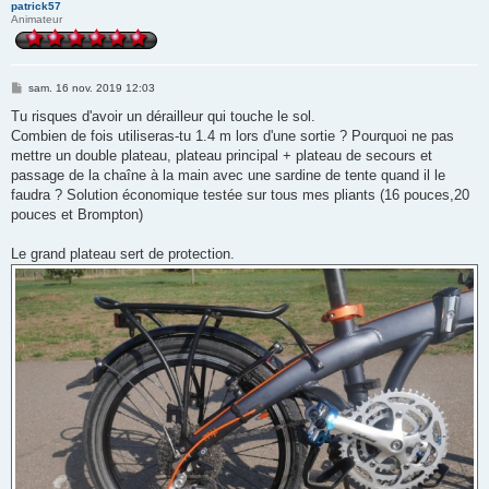
patrick57
Animateur
M
sam. 16 nov. 2019 12:03
e
s
Tu risques d'avoir un dérailleur qui touche le sol.
s
Combien de fois utiliseras-tu 1.4 m lors d'une sortie ? Pourquoi ne pas
a
g
mettre un double plateau, plateau principal + plateau de secours et
e
passage de la chaîne à la main avec une sardine de tente quand il le
faudra ? Solution économique testée sur tous mes pliants (16 pouces,20
pouces et Brompton)
Le grand plateau sert de protection.