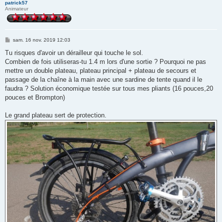
patrick57
Animateur
M
sam. 16 nov. 2019 12:03
e
s
Tu risques d'avoir un dérailleur qui touche le sol.
s
Combien de fois utiliseras-tu 1.4 m lors d'une sortie ? Pourquoi ne pas
a
g
mettre un double plateau, plateau principal + plateau de secours et
e
passage de la chaîne à la main avec une sardine de tente quand il le
faudra ? Solution économique testée sur tous mes pliants (16 pouces,20
pouces et Brompton)
Le grand plateau sert de protection.