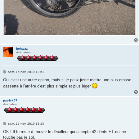
bohwaz
Animateur
M
sam. 16 nov. 2019 12:51
e
s
Oui c'est une autre option, mais si je peux juste mettre une plus grosse
s
cassette à l'arrière c'est plus simple et plus léger
a
g
e
patrick57
Animateur
M
sam. 16 nov. 2019 13:24
e
s
OK ! Il te reste à trouver le dérailleur qui accepte 42 dents ET qui ne
s
touche pas le sol.
a