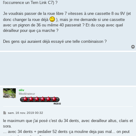
l'occurrence un Tern Link C7) ?
Je voudrais passer de la roue libre 7 vitesses à une cassette 8 ou 9V (et
donc changer la roue déjà
), mais je me demande si une cassette
avec un pignon de 36 ou même 40 passerait ? Et du coup avec quel
dérailleur pour que ça marche ?
Des gens qui auraient déjà essayé une telle combinaison ?
oliv
Modérateur
M
sam. 16 nov. 2019 00:32
e
s
le maximum que j'ai posé c'est du 34 dents, avec derailleur altus, claris et
s
sora.
a
g
... avec 34 dents + pedalier 52 dents ça mouline deja pas mal... on peut
e