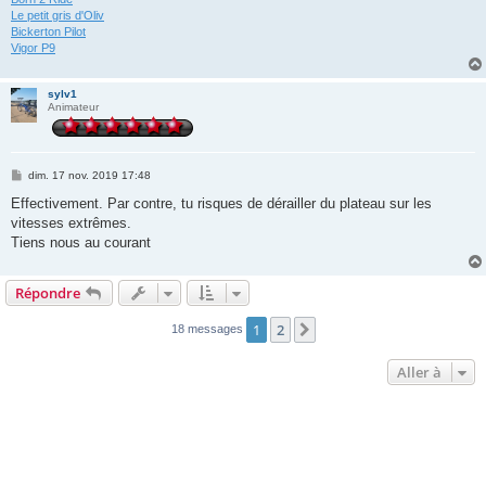
Le petit gris d'Oliv
Bickerton Pilot
Vigor P9
sylv1
Animateur
M
dim. 17 nov. 2019 17:48
e
s
Effectivement. Par contre, tu risques de dérailler du plateau sur les
s
vitesses extrêmes.
a
g
Tiens nous au courant
e
Répondre
1
2
Suivante
18 messages
Aller à