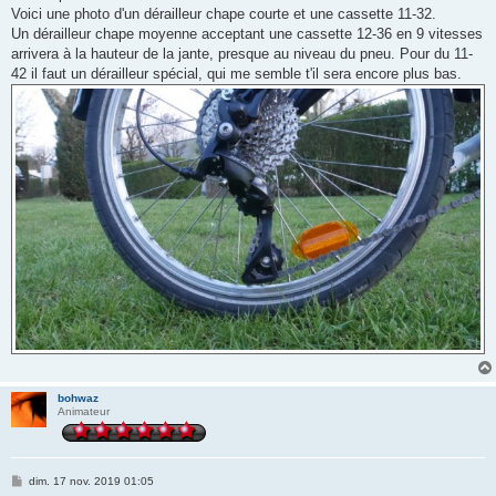
g
Voici une photo d'un dérailleur chape courte et une cassette 11-32.
e
Un dérailleur chape moyenne acceptant une cassette 12-36 en 9 vitesses
arrivera à la hauteur de la jante, presque au niveau du pneu. Pour du 11-
42 il faut un dérailleur spécial, qui me semble t'il sera encore plus bas.
bohwaz
Animateur
M
dim. 17 nov. 2019 01:05
e