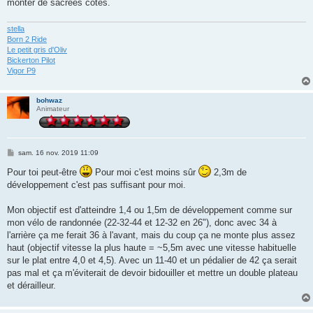
monter de sacrées côtes.
stella
Born 2 Ride
Le petit gris d'Oliv
Bickerton Pilot
Vigor P9
bohwaz
Animateur
M
sam. 16 nov. 2019 11:09
e
s
Pour toi peut-être
Pour moi c'est moins sûr
2,3m de
s
développement c'est pas suffisant pour moi.
a
g
e
Mon objectif est d'atteindre 1,4 ou 1,5m de développement comme sur
mon vélo de randonnée (22-32-44 et 12-32 en 26"), donc avec 34 à
l'arrière ça me ferait 36 à l'avant, mais du coup ça ne monte plus assez
haut (objectif vitesse la plus haute = ~5,5m avec une vitesse habituelle
sur le plat entre 4,0 et 4,5). Avec un 11-40 et un pédalier de 42 ça serait
pas mal et ça m'éviterait de devoir bidouiller et mettre un double plateau
et dérailleur.