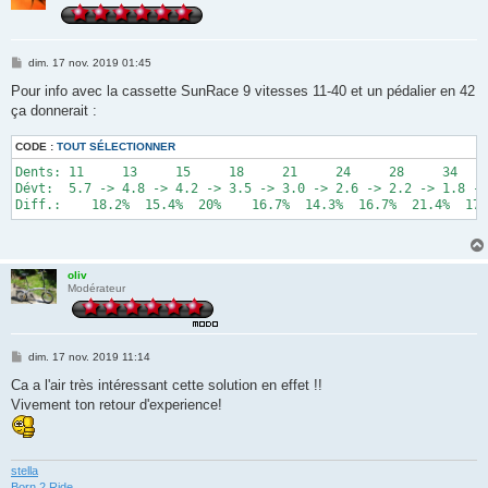
M
dim. 17 nov. 2019 01:45
e
s
Pour info avec la cassette SunRace 9 vitesses 11-40 et un pédalier en 42
s
ça donnerait :
a
g
e
CODE :
TOUT SÉLECTIONNER
Dents: 11     13     15     18     21     24     28     34    
Dévt:  5.7 -> 4.8 -> 4.2 -> 3.5 -> 3.0 -> 2.6 -> 2.2 -> 1.8 ->
oliv
Modérateur
M
dim. 17 nov. 2019 11:14
e
s
Ca a l'air très intéressant cette solution en effet !!
s
Vivement ton retour d'experience!
a
g
e
stella
Born 2 Ride