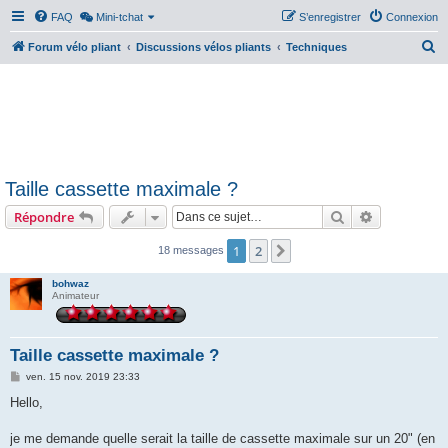
FAQ
Mini-tchat
S’enregistrer
Connexion
R
Forum vélo pliant
Discussions vélos pliants
Techniques
e
c
h
e
r
Taille cassette maximale ?
c
Rechercher
Recherche 
Répondre
h
e
1
2
Suivante
18 messages
r
bohwaz
Animateur
Taille cassette maximale ?
M
ven. 15 nov. 2019 23:33
e
s
Hello,
s
a
g
je me demande quelle serait la taille de cassette maximale sur un 20" (en
e