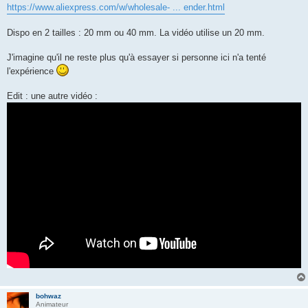
https://www.aliexpress.com/w/wholesale- ... ender.html
Dispo en 2 tailles : 20 mm ou 40 mm. La vidéo utilise un 20 mm.
J'imagine qu'il ne reste plus qu'à essayer si personne ici n'a tenté
l'expérience
Edit : une autre vidéo :
bohwaz
Animateur