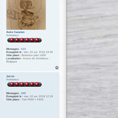
Astro Caneton
Animateur
Messages :
414
Enregistré le :
dim. 22 avr. 2018 19:56
Vélo pliant :
Bickerton pilot 1406
Localisation :
Autour de Gembloux -
Belgique
H
a
u
Jef.ch
t
Animateur
Messages :
349
Enregistré le :
mar. 10 avr. 2018 12:18
Vélo pliant :
Trek F600 + F400