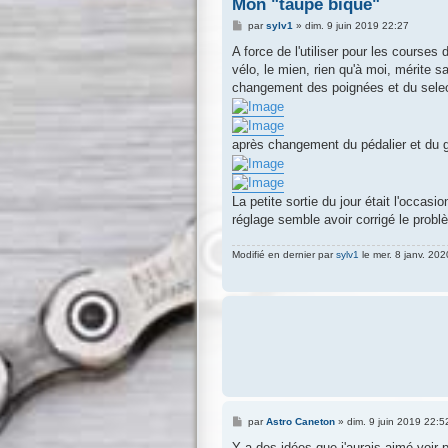
Mon "taupe bique"
M
par
sylv1
»
dim. 9 juin 2019 22:27
e
s
A force de l'utiliser pour les courses
s
vélo, le mien, rien qu'à moi, mérite sa
a
g
changement des poignées et du selec
e
après changement du pédalier et du 
La petite sortie du jour était l'occa
réglage semble avoir corrigé le probl
Modifié en dernier par
sylv1
le mer. 8 janv. 202
M
par
Astro Caneton
»
dim. 9 juin 2019 22:5
e
s
Y a des idées que j'aurais aimé voir p