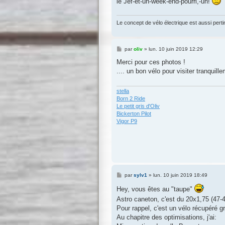
le Jef-et-un-week-end-pourri,-un!
Le concept de vélo électrique est aussi pertin
M
par
oliv
»
lun. 10 juin 2019 12:29
e
s
Merci pour ces photos !
s
.... un bon vélo pour visiter tranquill
a
g
e
stella
Born 2 Ride
Le petit gris d'Oliv
Bickerton Pilot
Vigor P9
M
par
sylv1
»
lun. 10 juin 2019 18:49
e
s
Hey, vous êtes au "taupe"
s
Astro caneton, c'est du 20x1,75 (47-
a
g
Pour rappel, c'est un vélo récupéré gr
e
Au chapitre des optimisations, j'ai: