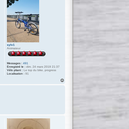
sylv1
Animateur
Messages :
491
Enregistré le :
dim. 24 mars 2019 21:37
Vélo pliant :
Le top du bike, progress
Localisation :
91
H
a
u
t