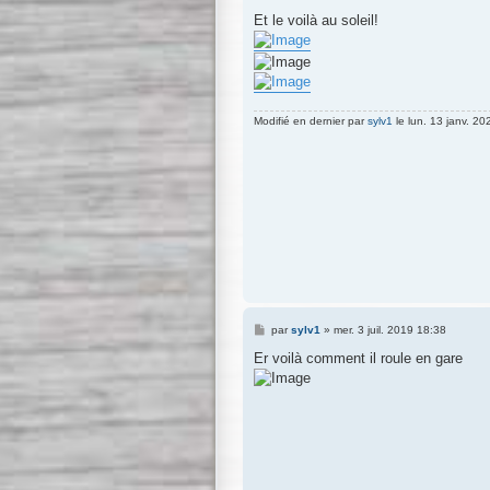
e
s
Et le voilà au soleil!
s
a
g
e
Modifié en dernier par
sylv1
le lun. 13 janv. 20
M
par
sylv1
»
mer. 3 juil. 2019 18:38
e
s
Er voilà comment il roule en gare
s
a
g
e