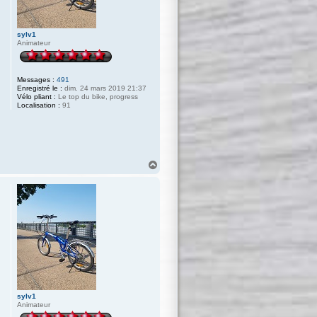
sylv1
Animateur
Messages :
491
Enregistré le :
dim. 24 mars 2019 21:37
Vélo pliant :
Le top du bike, progress
Localisation :
91
H
a
u
t
sylv1
Animateur