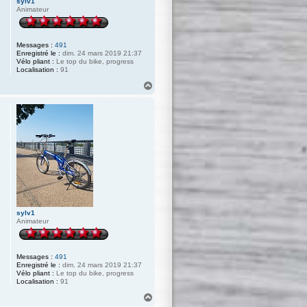
sylv1
Animateur
Messages :
491
Enregistré le :
dim. 24 mars 2019 21:37
Vélo pliant :
Le top du bike, progress
Localisation :
91
H
a
u
t
sylv1
Animateur
Messages :
491
Enregistré le :
dim. 24 mars 2019 21:37
Vélo pliant :
Le top du bike, progress
Localisation :
91
H
a