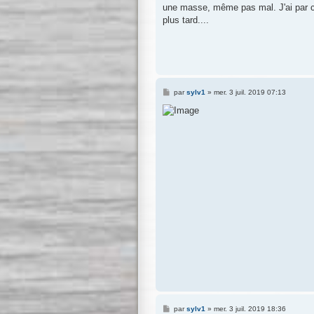
une masse, même pas mal. J'ai par con
plus tard....
M
par
sylv1
»
mer. 3 juil. 2019 07:13
e
s
s
a
g
e
M
par
sylv1
»
mer. 3 juil. 2019 18:36