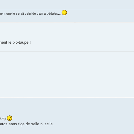
ent que le serait celui de train à pédales...
ement le bio-taupe !
406)
atos sans tige de selle ni selle.