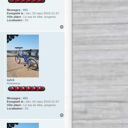
Messages :
491
Enregistré le :
dim. 24 mars 2019 21:37
Vélo pliant :
Le top du bike, progress
Localisation :
91
H
a
u
t
sylv1
Animateur
Messages :
491
Enregistré le :
dim. 24 mars 2019 21:37
Vélo pliant :
Le top du bike, progress
Localisation :
91
H
a
u
t