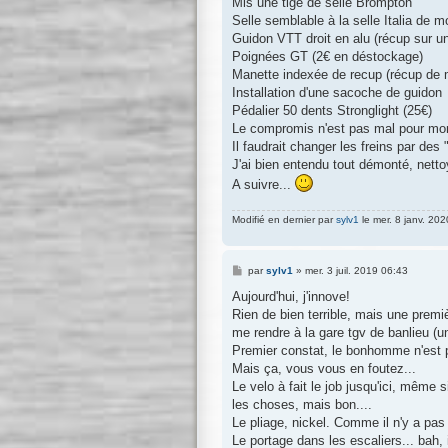
Mis une tige de selle Brompton
Selle semblable à la selle Italia de
Guidon VTT droit en alu (récup sur u
Poignées GT (2€ en déstockage)
Manette indexée de recup (récup de
Installation d'une sacoche de guidon
Pédalier 50 dents Stronglight (25€)
Le compromis n'est pas mal pour mo
Il faudrait changer les freins par des
J'ai bien entendu tout démonté, nettoy
A suivre...
Modifié en dernier par
sylv1
le mer. 8 janv. 202
M
par
sylv1
»
mer. 3 juil. 2019 06:43
e
s
Aujourd'hui, j'innove!
s
Rien de bien terrible, mais une premi
a
g
me rendre à la gare tgv de banlieu (un
e
Premier constat, le bonhomme n'est 
Mais ça, vous vous en foutez...
Le velo à fait le job jusqu'ici, même
les choses, mais bon....
Le pliage, nickel. Comme il n'y a pas
Le portage dans les escaliers... bah, i