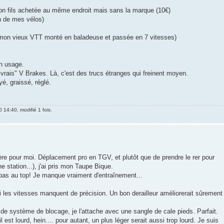
 mon fils achetée au même endroit mais sans la marque (10€)
n de mes vélos)
 mon vieux VTT monté en baladeuse et passée en 7 vitesses)
n usage.
 "vrais" V Brakes. Là, c'est des trucs étranges qui freinent moyen.
é, graissé, réglé.
0 14:40, modifié 1 fois.
ère pour moi. Déplacement pro en TGV, et plutôt que de prendre le rer pour
e station...), j'ai pris mon Taupe Bique.
pas au top! Je manque vraiment d'entraînement...
 si les vitesses manquent de précision. Un bon derailleur améliorerait sûrement
 de système de blocage, je l'attache avec une sangle de cale pieds. Parfait.
l est lourd, hein.... pour autant, un plus léger serait aussi trop lourd. Je suis