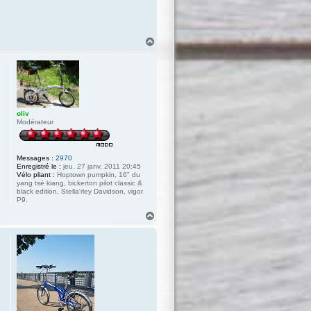
H
a
u
t
oliv
Modérateur
Messages :
2970
Enregistré le :
jeu. 27 janv. 2011 20:45
Vélo pliant :
Hoptown pumpkin, 16" du
yang tsé kiang, bickerton pilot classic &
black edition, Stella'rley Davidson, vigor
P9.
H
a
u
t