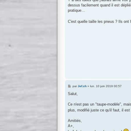
s
dessus facilement quand il est dépl
a
g
pratique…
e
C'est quelle taille les pneus ? Ils ont 
M
par
Jef.ch
»
lun. 10 juin 2019 00:57
e
s
Salut,
s
a
g
Ce n'est pas un "taupe-modèle", mai
e
plus, modifié juste ce qu'il faut, il es
Amitiés,
A+,