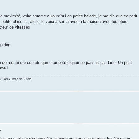
 de proximité, voire comme aujourd'hui en petite balade, je me dis que ce petit
 petite place ici, alors, le voici à son arrivée à la maison avec toutefois
teur de vitesses
guidon
sion de me rendre compte que mon petit pignon ne passait pas bien. Un petit
ème !
0 14:47, modifié 2 fois.
2
lus souvent sur d'autres vélo: la barre pour pouvoir attraper le vélo par au