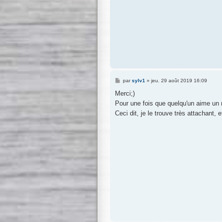
M
par
sylv1
»
jeu. 29 août 2019 16:09
e
s
Merci;)
s
Pour une fois que quelqu'un aime un
a
g
Ceci dit, je le trouve très attachant, 
e