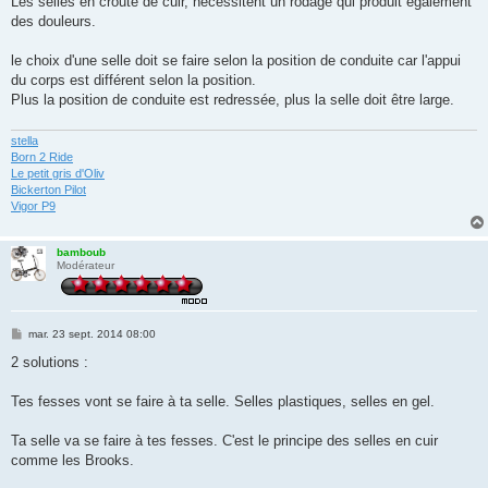
Les selles en croute de cuir, nécessitent un rodage qui produit également
des douleurs.
le choix d'une selle doit se faire selon la position de conduite car l'appui
du corps est différent selon la position.
Plus la position de conduite est redressée, plus la selle doit être large.
stella
Born 2 Ride
Le petit gris d'Oliv
Bickerton Pilot
Vigor P9
bamboub
Modérateur
M
mar. 23 sept. 2014 08:00
e
s
2 solutions :
s
a
g
Tes fesses vont se faire à ta selle. Selles plastiques, selles en gel.
e
Ta selle va se faire à tes fesses. C'est le principe des selles en cuir
comme les Brooks.