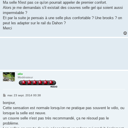
Ma selle N'est pas ce qu'on pourrait appeler de premier confort.
Alors je me demandais s'il existait des couvres selle gel qui soient aussi
imperméable ?
Et par la suite je pensais à une selle plus confortable ? Une brooks ? on
peut les adapter sur le rail du Dahon ?
Merci
oliv
Modérateur
M
mar. 23 sept. 2014 00:38
e
s
bonjour,
s
Cette sensation est normale lorsqu'on ne pratique pas souvent le vélo, ou
a
g
lorsque la selle est neuve.
e
un couvre selle n'est pas très recommandé, ça ne résoud pas le
problème.