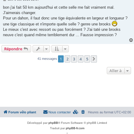
e
s
bon j'ai fait 50 km aujourd'hui et cette selle me fait vraiment mal.
s
J'aimerais changer.
a
g
Pour un dahon, il faut donc une tige équivalente en largeur et longueur ?
e
une tige classique et n'importe quelle selle ? genre une brooks
Le mieux c'est avec ressort ou pas forcément ? J'ai taté une brooks
neuve c'est quand même terriblement dur ... Fausse impression ?
Répondre
1
2
3
4
5
Suivante
41 messages
Aller à
Forum vélo pliant
Nous contacter
Heures au format
UTC+02:00
Développé par
phpBB
® Forum Software © phpBB Limited
Traduit par
phpBB-fr.com
|