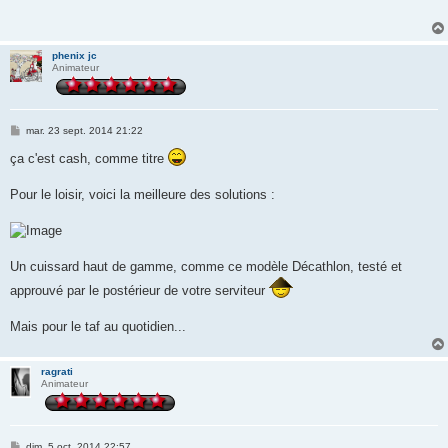
a
g
e
phenix jc
Animateur
M
mar. 23 sept. 2014 21:22
e
s
ça c'est cash, comme titre
s
a
g
Pour le loisir, voici la meilleure des solutions :
e
Un cuissard haut de gamme, comme ce modèle Décathlon, testé et
approuvé par le postérieur de votre serviteur
Mais pour le taf au quotidien...
ragrati
Animateur
M
dim. 5 oct. 2014 22:57