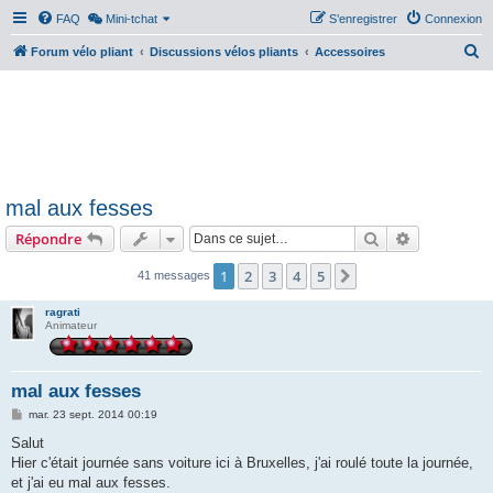
FAQ
Mini-tchat
S’enregistrer
Connexion
R
Forum vélo pliant
Discussions vélos pliants
Accessoires
e
c
h
e
r
mal aux fesses
c
Rechercher
Recherche 
Répondre
h
e
1
2
3
4
5
Suivante
41 messages
r
ragrati
Animateur
mal aux fesses
M
mar. 23 sept. 2014 00:19
e
s
Salut
s
Hier c'était journée sans voiture ici à Bruxelles, j'ai roulé toute la journée,
a
g
et j'ai eu mal aux fesses.
e