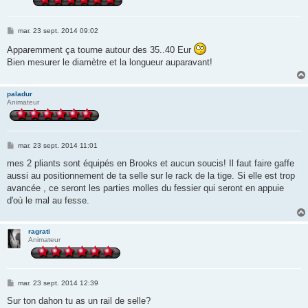
M
mar. 23 sept. 2014 09:02
e
s
Apparemment ça tourne autour des 35..40 Eur
s
Bien mesurer le diamètre et la longueur auparavant!
a
g
e
paladur
Animateur
M
mar. 23 sept. 2014 11:01
e
s
mes 2 pliants sont équipés en Brooks et aucun soucis! Il faut faire gaffe
s
aussi au positionnement de ta selle sur le rack de la tige. Si elle est trop
a
g
avancée , ce seront les parties molles du fessier qui seront en appuie
e
d'où le mal au fesse.
ragrati
Animateur
M
mar. 23 sept. 2014 12:39
e
s
Sur ton dahon tu as un rail de selle?
s