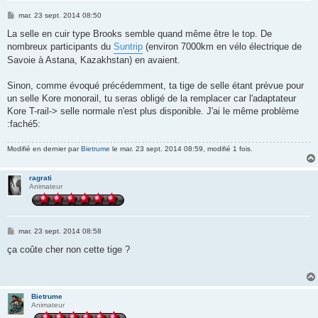
M
mar. 23 sept. 2014 08:50
e
s
La selle en cuir type Brooks semble quand même être le top. De
s
nombreux participants du
Suntrip
(environ 7000km en vélo électrique de
a
g
Savoie à Astana, Kazakhstan) en avaient.
e
Sinon, comme évoqué précédemment, ta tige de selle étant prévue pour
un selle Kore monorail, tu seras obligé de la remplacer car l'adaptateur
Kore T-rail-> selle normale n'est plus disponible. J'ai le même problème
:faché5:
Modifié en dernier par
Bietrume
le mar. 23 sept. 2014 08:59, modifié 1 fois.
ragrati
Animateur
M
mar. 23 sept. 2014 08:58
e
s
ça coûte cher non cette tige ?
s
a
g
e
Bietrume
Animateur