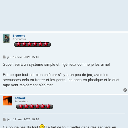
Bietrume
Animateur
M
jeu. 12 févr. 2026 15:46
e
s
Super: voilà un système simple et ingénieux comme je les aime!
s
a
g
Est-ce que tout est bien calé car s'il y a un peu de jeu, avec les
e
secousses cela va frotter et les gants, les sacs en plastique et le duct
tape vont rapidement s'abîmer.
bohwaz
Animateur
M
jeu. 12 févr. 2026 16:18
e
s
Ça bouge pas du tout
Le fait de tout mettre dans des sachets en