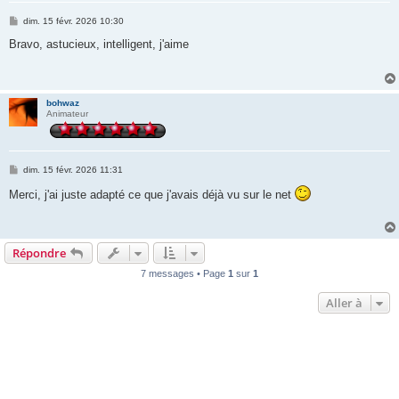
M
dim. 15 févr. 2026 10:30
e
s
Bravo, astucieux, intelligent, j'aime
s
a
g
e
bohwaz
Animateur
M
dim. 15 févr. 2026 11:31
e
s
Merci, j'ai juste adapté ce que j'avais déjà vu sur le net
s
a
g
e
Répondre
7 messages • Page
1
sur
1
Aller à