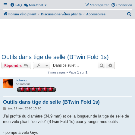
FAQ
Mini-tchat
S’enregistrer
Connexion
R
Forum vélo pliant
Discussions vélos pliants
Accessoires
e
c
h
e
r
Outils dans tige de selle (BTwin Fold 1s)
c
Rechercher
Recherche 
Répondre
h
e
7 messages • Page
1
sur
1
r
bohwaz
Animateur
Outils dans tige de selle (BTwin Fold 1s)
M
jeu. 12 févr. 2026 15:20
e
s
J'ai profité du diamètre (34,9 mm) et de la longueur de la tige de selle de
s
mon vélo pliant "de ville" (BTwin Fold 1s) pour y ranger mes outils :
a
g
e
- pompe à vélo Giyo