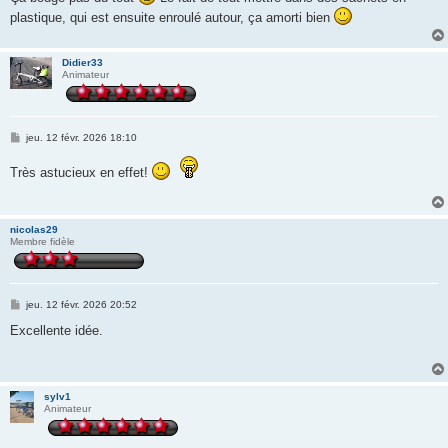
s
plastique, qui est ensuite enroulé autour, ça amorti bien
a
g
e
Didier33
Animateur
M
jeu. 12 févr. 2026 18:10
e
s
Très astucieux en effet!
s
a
g
e
nicolas29
Membre fidèle
M
jeu. 12 févr. 2026 20:52
e
s
Excellente idée.
s
a
g
e
sylv1
Animateur