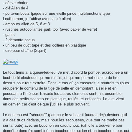
- dérive-chaîne
- clé Allen de 4
- porte-embouts (piqué sur une vieille pince multifonctions type
Leatherman, je l'utilise avec la clé allen)
- embouts allen de 5, 8 et 3
- rustines autocollantes park tool (avec papier de verre)
- gants
- 2 démonte pneus
- un peu de duct tape et des colliers en plastique
- cire pour chaîne (Squirt)
Le tout tiens à la queue-leu-leu. Je met d'abord la pompe, accrochée à un
bout de fil électrique qui me restait, et qui me permet ensuite de tirer
dessus pour tout extraire. Dans le cas où ça casserait je pourrais toujours
récupérer le contenu de la tige de selle en démontant la selle et en
poussant à l'intérieur. Ensuite les autres éléments sont mis ensemble
dans des petits sachets en plastique, roulés, et enfoncés. La cire vient
en dernier, car c'est ce que j'utilise le plus souvent.
Le contenu est "sécurisé" (pas pour le vol car il faudrait déjà deviner qu'il
y a des trucs dedans, mais pour les secousses, que tout ne tombe pas
sur la route) avec un bouchon en caoutchouc (difficile à trouver le bon
diamètre donc j'ai combiné un bouchon de guidon et un bouchon creux qui