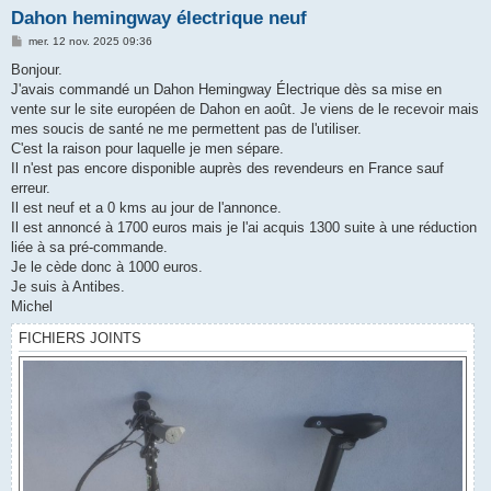
Dahon hemingway électrique neuf
M
mer. 12 nov. 2025 09:36
e
s
Bonjour.
s
J'avais commandé un Dahon Hemingway Électrique dès sa mise en
a
g
vente sur le site européen de Dahon en août. Je viens de le recevoir mais
e
mes soucis de santé ne me permettent pas de l'utiliser.
C'est la raison pour laquelle je men sépare.
Il n'est pas encore disponible auprès des revendeurs en France sauf
erreur.
Il est neuf et a 0 kms au jour de l'annonce.
Il est annoncé à 1700 euros mais je l'ai acquis 1300 suite à une réduction
liée à sa pré-commande.
Je le cède donc à 1000 euros.
Je suis à Antibes.
Michel
FICHIERS JOINTS