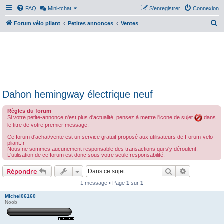
FAQ
Mini-tchat
S’enregistrer
Connexion
R
Forum vélo pliant
Petites annonces
Ventes
e
c
h
e
r
Dahon hemingway électrique neuf
c
h
Règles du forum
Si votre petite-annonce n'est plus d'actualité, pensez à mettre l'icone de sujet
dans
e
le titre de votre premier message.
r
Ce forum d'achat/vente est un service gratuit proposé aux utilisateurs de Forum-velo-
pliant.fr
Nous ne sommes aucunement responsable des transactions qui s'y déroulent.
L'utilisation de ce forum est donc sous votre seule responsabilité.
Rechercher
Recherche 
Répondre
1 message • Page
1
sur
1
Michel06160
Noob