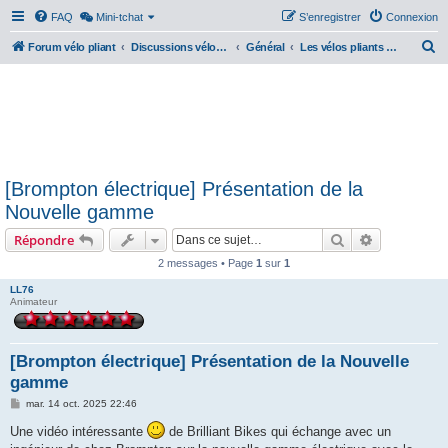
FAQ
Mini-tchat
S’enregistrer
Connexion
R
Forum vélo pliant
Discussions vélos pliants
Général
Les vélos pliants électriques
e
c
h
e
r
[Brompton électrique] Présentation de la
c
Nouvelle gamme
h
Rechercher
Recherche 
Répondre
e
r
2 messages • Page
1
sur
1
LL76
Animateur
[Brompton électrique] Présentation de la Nouvelle
gamme
M
mar. 14 oct. 2025 22:46
e
s
Une vidéo intéressante
de Brilliant Bikes qui échange avec un
s