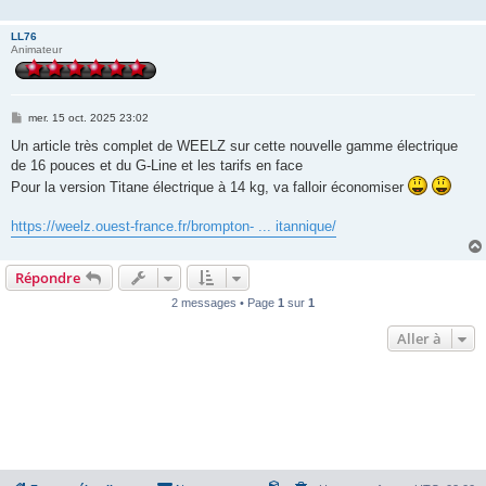
LL76
Animateur
M
mer. 15 oct. 2025 23:02
e
s
Un article très complet de WEELZ sur cette nouvelle gamme électrique
s
de 16 pouces et du G-Line et les tarifs en face
a
g
Pour la version Titane électrique à 14 kg, va falloir économiser
e
https://weelz.ouest-france.fr/brompton- ... itannique/
Répondre
2 messages • Page
1
sur
1
Aller à