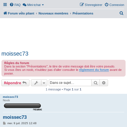
FAQ
Mini-tchat
S’enregistrer
Connexion
R
Forum vélo pliant
Nouveaux membres
Présentations
e
c
h
e
r
moissec73
c
h
Règles du forum
Dans la section "Présentations", le titre de votre message doit être votre pseudo.
e
Si vous êtes un noob, n'oubliez pas d'aller consulter le
règlement du forum
avant de
poster.
r
Rechercher
Recherche 
Répondre
1 message • Page
1
sur
1
moissec73
Noob
moissec73
M
mer. 9 juil. 2025 12:48
e