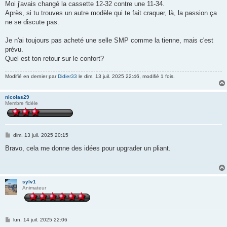
Moi j'avais changé la cassette 12-32 contre une 11-34.
Après, si tu trouves un autre modèle qui te fait craquer, là, la passion ça
ne se discute pas.
Je n'ai toujours pas acheté une selle SMP comme la tienne, mais c'est
prévu.
Quel est ton retour sur le confort?
Modifié en dernier par
Didier33
le dim. 13 juil. 2025 22:46, modifié 1 fois.
nicolas29
Membre fidèle
M
dim. 13 juil. 2025 20:15
e
s
Bravo, cela me donne des idées pour upgrader un pliant.
s
a
g
e
sylv1
Animateur
M
lun. 14 juil. 2025 22:06
e