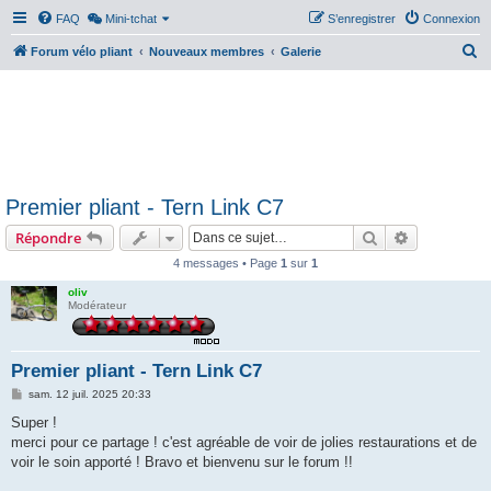
FAQ
Mini-tchat
S’enregistrer
Connexion
R
Forum vélo pliant
Nouveaux membres
Galerie
e
c
h
e
r
Premier pliant - Tern Link C7
c
Rechercher
Recherche 
Répondre
h
e
4 messages • Page
1
sur
1
r
oliv
Modérateur
Premier pliant - Tern Link C7
M
sam. 12 juil. 2025 20:33
e
s
Super !
s
merci pour ce partage ! c'est agréable de voir de jolies restaurations et de
a
g
voir le soin apporté ! Bravo et bienvenu sur le forum !!
e