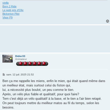
stella
Born 2 Ride
Le petit gris d'Oliv
Bickerton Pilot
Vigor P9
Didier33
Animateur
M
sam. 12 juil. 2025 21:52
e
s
Ben ça me rappelle les miens, enfin le mien, qui était quand même dans
s
un meilleur état, mais surtout celui du fiston qui,
a
g
lui, a nécessité plus boulot, un peu comme le tien.
e
Après, un vélo plus fiable et qualitatif, pour quoi faire?
Tern c'est déjà un vélo qualitatif à la base, et le tien a l'air bien retapé.
On peut toujours mettre du meilleur matos au fil du temps, selon les
besoins.