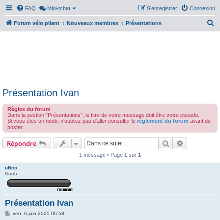
FAQ
Mini-tchat
S’enregistrer
Connexion
R
Forum vélo pliant
Nouveaux membres
Présentations
e
c
h
e
r
Présentation Ivan
c
h
Règles du forum
Dans la section "Présentations", le titre de votre message doit être votre pseudo.
e
Si vous êtes un noob, n'oubliez pas d'aller consulter le
règlement du forum
avant de
poster.
r
Rechercher
Recherche 
Répondre
1 message • Page
1
sur
1
uNco
Noob
Présentation Ivan
M
ven. 6 juin 2025 06:58
e