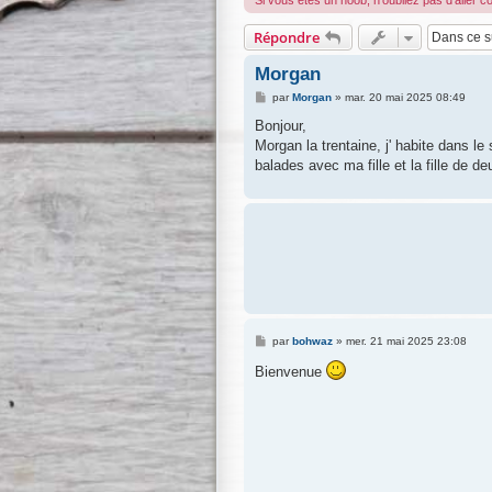
Si vous êtes un noob, n'oubliez pas d'aller c
Répondre
Morgan
M
par
Morgan
»
mar. 20 mai 2025 08:49
e
s
Bonjour,
s
Morgan la trentaine, j' habite dans le
a
g
balades avec ma fille et la fille de d
e
M
par
bohwaz
»
mer. 21 mai 2025 23:08
e
s
Bienvenue
s
a
g
e