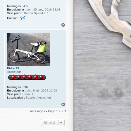
Messages :
477
Enregistré le :
ven. 25 janv. 2019 23:03
Vélo pliant :
Dahon Speed TR
C
Contact :
o
n
H
t
a
a
u
c
t
t
e
r
b
o
h
w
a
z
Didier33
Animateur
Messages :
202
Enregistré le :
dim. 9 juin 2024 12:08
Vélo pliant :
Tern D8
Localisation :
Bassin d'Arcachon
H
a
3 messages • Page
1
sur
1
u
t
Aller à