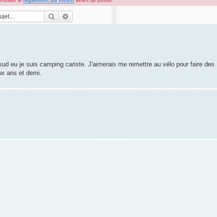
onsulter le
règlement du forum
avant de poster.
Rechercher
Recherche avancée
 sud eu je suis camping cariste. J'aimerais me remettre au vélo pour faire des
eux ans et demi.