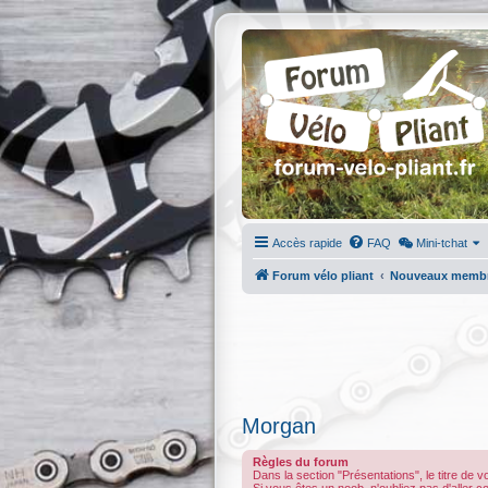
Accès rapide
FAQ
Mini-tchat
Forum vélo pliant
Nouveaux memb
Morgan
Règles du forum
Dans la section "Présentations", le titre de 