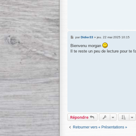
M
par
Didier33
»
jeu. 22 mai 2025 10:15
e
s
Bienvenu morgan
s
Il te reste un peu de lecture pour te f
a
g
e
Répondre
Retourner vers « Présentations »