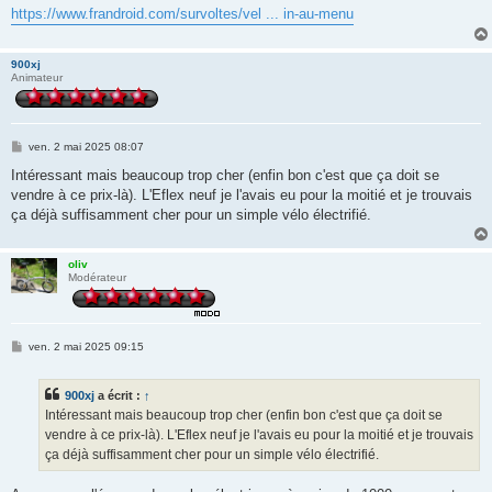
https://www.frandroid.com/survoltes/vel ... in-au-menu
900xj
Animateur
M
ven. 2 mai 2025 08:07
e
s
Intéressant mais beaucoup trop cher (enfin bon c'est que ça doit se
s
vendre à ce prix-là). L'Eflex neuf je l'avais eu pour la moitié et je trouvais
a
g
ça déjà suffisamment cher pour un simple vélo électrifié.
e
oliv
Modérateur
M
ven. 2 mai 2025 09:15
e
s
s
900xj
a écrit :
↑
a
g
Intéressant mais beaucoup trop cher (enfin bon c'est que ça doit se
e
vendre à ce prix-là). L'Eflex neuf je l'avais eu pour la moitié et je trouvais
ça déjà suffisamment cher pour un simple vélo électrifié.