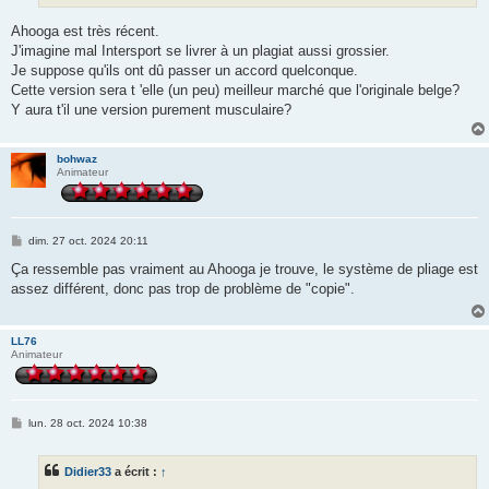
Ahooga est très récent.
J'imagine mal Intersport se livrer à un plagiat aussi grossier.
Je suppose qu'ils ont dû passer un accord quelconque.
Cette version sera t 'elle (un peu) meilleur marché que l'originale belge?
Y aura t'il une version purement musculaire?
bohwaz
Animateur
M
dim. 27 oct. 2024 20:11
e
s
Ça ressemble pas vraiment au Ahooga je trouve, le système de pliage est
s
assez différent, donc pas trop de problème de "copie".
a
g
e
LL76
Animateur
M
lun. 28 oct. 2024 10:38
e
s
s
Didier33
a écrit :
↑
a
g