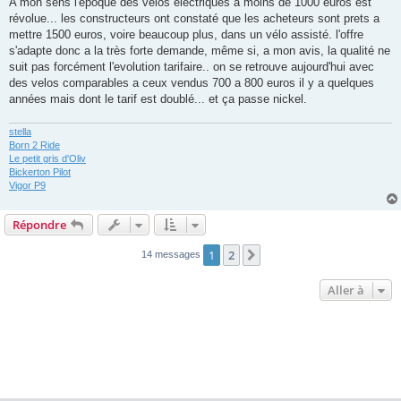
A mon sens l'époque des velos électriques à moins de 1000 euros est
révolue... les constructeurs ont constaté que les acheteurs sont prets a
mettre 1500 euros, voire beaucoup plus, dans un vélo assisté. l'offre
s'adapte donc a la très forte demande, même si, a mon avis, la qualité ne
suit pas forcément l'evolution tarifaire.. on se retrouve aujourd'hui avec
des velos comparables a ceux vendus 700 a 800 euros il y a quelques
années mais dont le tarif est doublé... et ça passe nickel.
stella
Born 2 Ride
Le petit gris d'Oliv
Bickerton Pilot
Vigor P9
Répondre
1
2
Suivante
14 messages
Aller à