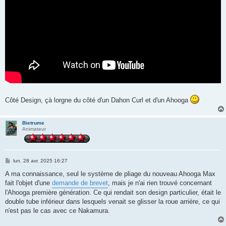
Côté Design, çà lorgne du côté d'un Dahon Curl et d'un Ahooga
Bietrume
Animateur
M
lun. 28 avr. 2025 16:27
e
s
A ma connaissance, seul le système de pliage du nouveau Ahooga Max
s
fait l'objet d'une
demande de brevet
, mais je n'ai rien trouvé concernant
a
g
l'Ahooga première génération. Ce qui rendait son design particulier, était le
e
double tube inférieur dans lesquels venait se glisser la roue arrière, ce qui
n'est pas le cas avec ce Nakamura.