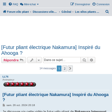
FAQ
Mini-tchat
S’enregistrer
Connexion
R
Forum vélo pliant
Discussions vélos pliants
Général
Les vélos pliants électriques
e
c
h
e
r
[Futur pliant électrique Nakamura] Inspiré du
c
Ahooga ?
h
Rechercher
Recherche 
Répondre
e
r
1
2
Suivante
14 messages
LL76
Animateur
[Futur pliant électrique Nakamura] Inspiré du Ahooga
?
M
sam. 26 oct. 2024 20:18
e
s
Je découvre via cette vidéo le futur vélo pliant de
Nakamura Intersport