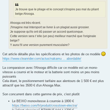
e
Je trouve que le pliage et le concept s'inspire pas mal du pliant
belge Ahooga.
Ahooga est très récent.
J'imagine mal Intersport se livrer à un plagiat aussi grossier.
Je suppose qu'ils ont dû passer un accord quelconque.
Cette version sera t 'elle (un peu) meilleur marché que l'originale
belge?
Y aura t'il une version purement musculaire?
Cet article détaille plus les spécifications et les photos de ce modèle
https://www.cleanrider.com/actus/nakamu ... abordable/
La comparaison avec l'Ahooga difficile car ce modèle est un mono-
vitesse a courroi et le moteur et la batterie sont moins un peu moins
puissants
Cela étant, le positionnement tarifaire aux alentours de 1 500 € est plus
attractif que les 3500 € d'un Ahooga Max.
Son concurrent dans cette gamme de prix, c'est plutôt
Le BEIXO monovitesse à courroie à 1800 €
https://beixo.com/fr/produit/crosstown-electra/