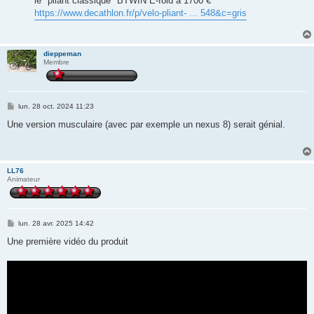
le "pliant classique" BTWIN E-fold à 1700 €
https://www.decathlon.fr/p/velo-pliant- ... 548&c=gris
dieppeman
Membre
M
lun. 28 oct. 2024 11:23
e
s
Une version musculaire (avec par exemple un nexus 8) serait génial.
s
a
g
e
LL76
Animateur
M
lun. 28 avr. 2025 14:42
e
s
Une première vidéo du produit
s
a
g
e