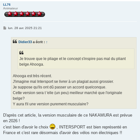
LL76
Animateur
M
lun. 28 avr. 2025 21:21
e
s
s
Didier33
a écrit :
↑
a
g
e
Je trouve que le pliage et le concept s'inspire pas mal du pliant
belge Ahooga.
Ahooga est très récent.
J'imagine mal Intersport se livrer à un plagiat aussi grossier.
Je suppose qu'ils ont dû passer un accord quelconque.
Cette version sera t 'elle (un peu) meilleur marché que l'originale
belge?
Y aura t'il une version purement musculaire?
D'après cet article, la version musculaire de ce NAKAMURA est prévue
en 2026 !
c'est bien d'avoir le choix
, INTERSPORT est bien représenté en
France et c'est rare désormais d'avoir des vélos non électriques !!