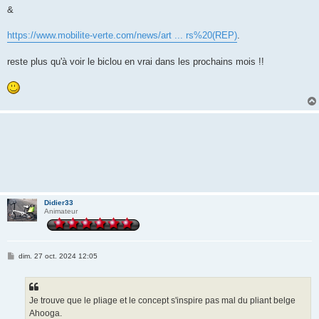
&
https://www.mobilite-verte.com/news/art ... rs%20(REP)
.
reste plus qu'à voir le biclou en vrai dans les prochains mois !!
Didier33
Animateur
M
dim. 27 oct. 2024 12:05
e
s
s
a
g
Je trouve que le pliage et le concept s'inspire pas mal du pliant belge
e
Ahooga.