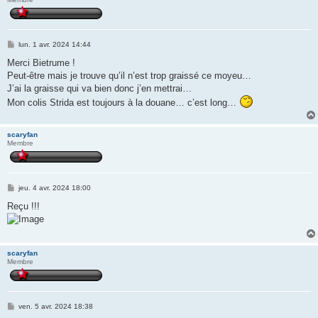
M
lun. 1 avr. 2024 14:44
e
s
Merci Bietrume !
s
Peut-être mais je trouve qu’il n’est trop graissé ce moyeu…
a
g
J’ai la graisse qui va bien donc j’en mettrai…
e
Mon colis Strida est toujours à la douane… c’est long…
scaryfan
Membre
M
jeu. 4 avr. 2024 18:00
e
s
Reçu !!!
s
a
g
e
scaryfan
Membre
M
ven. 5 avr. 2024 18:38
e