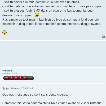
- soit tu coinces la roue comme je l'ai fait avec un établi
- soit tu mets la roue entre tes jambes pour maintenir... mais pas simple
- soit tu presses l'outil BMX dans un étau et tu fais tourner la roue
dessus... sans ripper...
Pas simple du tout mais il faut bien ce type de serrage à fond pour bien
maintenir le disque (car il est comprimé contrairement au disque avant).
Winfried
Membre V.I.P.
M
jeu. 28 mars 2024 13:42
e
s
Oui, nos messages se sont sans doute croisés.
s
a
g
Comment fait Strida pour maintenir l'axe coincé avant de visser l'attache
e