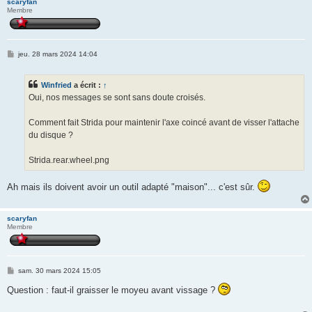
scaryfan
Membre
M
jeu. 28 mars 2024 14:04
e
s
s
Winfried
a écrit :
↑
a
g
Oui, nos messages se sont sans doute croisés.
e
Comment fait Strida pour maintenir l'axe coincé avant de visser l'attache
du disque ?
Strida.rear.wheel.png
Ah mais ils doivent avoir un outil adapté "maison"... c'est sûr.
scaryfan
Membre
M
sam. 30 mars 2024 15:05
e
s
Question : faut-il graisser le moyeu avant vissage ?
s
a
g