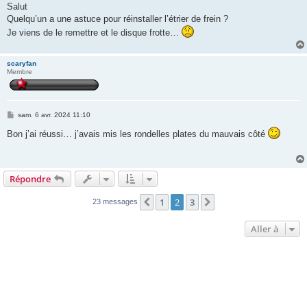
s
Salut
s
Quelqu’un a une astuce pour réinstaller l’étrier de frein ?
a
g
Je viens de le remettre et le disque frotte…
e
scaryfan
Membre
M
sam. 6 avr. 2024 11:10
e
s
Bon j’ai réussi… j’avais mis les rondelles plates du mauvais côté
s
a
g
e
Répondre
1
2
3
Précédente
Suivante
23 messages
Aller à