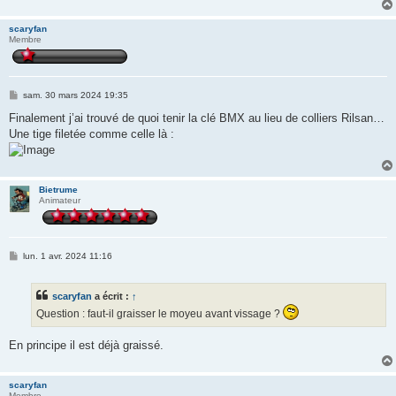
e
scaryfan
Membre
M
sam. 30 mars 2024 19:35
e
s
Finalement j’ai trouvé de quoi tenir la clé BMX au lieu de colliers Rilsan…
s
Une tige filetée comme celle là :
a
g
e
Bietrume
Animateur
M
lun. 1 avr. 2024 11:16
e
s
s
scaryfan
a écrit :
↑
a
g
Question : faut-il graisser le moyeu avant vissage ?
e
En principe il est déjà graissé.
scaryfan
Membre