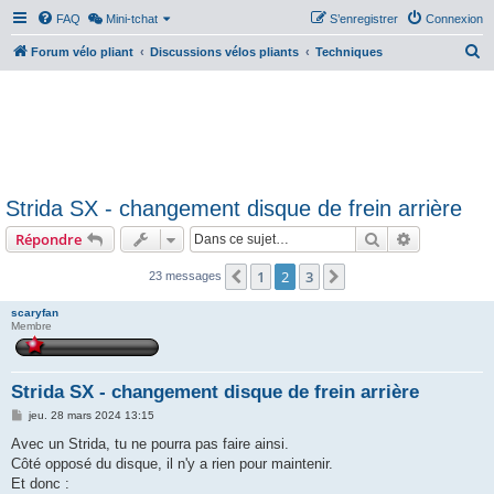
FAQ
Mini-tchat
S’enregistrer
Connexion
R
Forum vélo pliant
Discussions vélos pliants
Techniques
e
c
h
e
r
Strida SX - changement disque de frein arrière
c
Rechercher
Recherche 
Répondre
h
e
1
2
3
Précédente
Suivante
23 messages
r
scaryfan
Membre
Strida SX - changement disque de frein arrière
M
jeu. 28 mars 2024 13:15
e
s
Avec un Strida, tu ne pourra pas faire ainsi.
s
Côté opposé du disque, il n'y a rien pour maintenir.
a
g
Et donc :
e