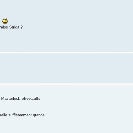
m.
élos Strida ?
le Masterlock Streetcuffs
selle suffisamment grande: