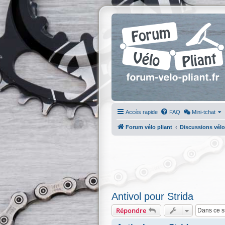
Accès rapide
FAQ
Mini-tchat
Forum vélo pliant
Discussions vélo
Antivol pour Strida
Répondre