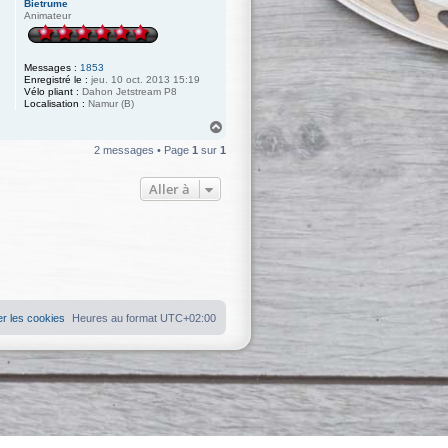
Bietrume
Animateur
Messages :
1853
Enregistré le :
jeu. 10 oct. 2013 15:19
Vélo pliant :
Dahon Jetstream P8
Localisation :
Namur (B)
H
a
2 messages • Page
1
sur
1
u
t
Aller à
r les cookies
Heures au format
UTC+02:00