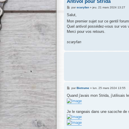
Antivol pour Strida
M
par
scaryfan
»
jeu. 21 mars 2024 13:27
e
s
Salut,
s
Mon premier sujet sur ce gentil foru
a
g
Quel antivol possédez-vous sur vos v
e
Merci pour vos retours.
scaryfan
M
par
Bietrume
»
lun. 25 mars 2024 13:55
e
s
Quand j'avais mon Strida, j'utilisais 
s
a
g
e
Je le rangeais dans une sacoche de 