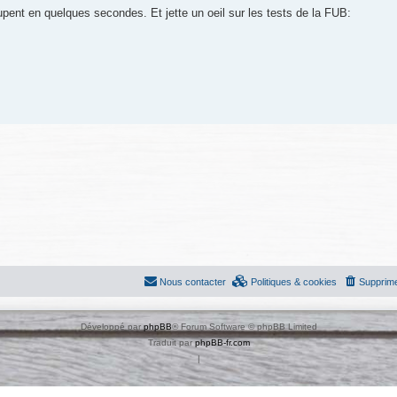
oupent en quelques secondes. Et jette un oeil sur les tests de la FUB:
Nous contacter
Politiques & cookies
Supprime
Développé par
phpBB
® Forum Software © phpBB Limited
Traduit par
phpBB-fr.com
|