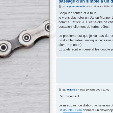
passage d'un simple à un d
M
par
cyclotranquille
»
lun. 18 mars 2024 2
e
s
Bonjour à toutes et à tous,
s
je viens d'acheter un Dahon Mariner D8
a
g
comme Patrick57. C'est-à-dire de cha
e
occasionnellement de fortes côtes.
Le problème est que je n'ai pas du to
un double plateau implique nécessaire
alors trop court)
Et quels sont en général les double p
M
par
Winfried
»
mar. 19 mars 2024 21:09
e
s
Par forcément.
s
a
g
Le mieux est de d'abord acheter un 
e
un
double 50/34
donnera un développe