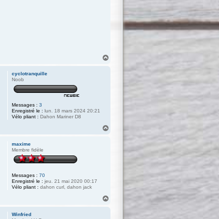
H
a
u
cyclotranquille
t
Noob
Messages :
3
Enregistré le :
lun. 18 mars 2024 20:21
Vélo pliant :
Dahon Mariner D8
H
a
u
maxime
t
Membre fidèle
Messages :
70
Enregistré le :
jeu. 21 mai 2020 00:17
Vélo pliant :
dahon curl, dahon jack
H
a
u
Winfried
t