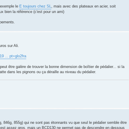
r exemple le
E toujours chez SL
, mais avec des plateaux en acier, soit
ux bien la référence (c'est pour un ami)
ppements.
uros sur Ali.
19 ... pt=glo2fra
peut être galère de trouver la bonne dimension de boîtier de pédalier... si la
atte dans les pignons ou ça déraille au niveau du pédalier.
, 846g, 855g) qui ne sont pas étonnants vu que seul le pédalier semble être
ts est assez gros, mais un BCD130 ne permet pas de descendre en dessous