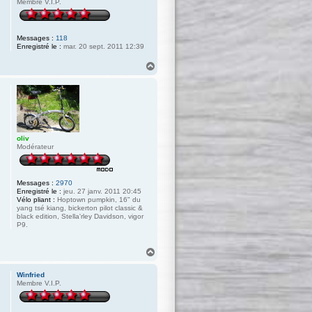
Membre V.I.P.
Messages :
118
Enregistré le :
mar. 20 sept. 2011 12:39
H
a
u
t
oliv
Modérateur
Messages :
2970
Enregistré le :
jeu. 27 janv. 2011 20:45
Vélo pliant :
Hoptown pumpkin, 16" du
yang tsé kiang, bickerton pilot classic &
black edition, Stella'rley Davidson, vigor
P9.
H
a
u
Winfried
t
Membre V.I.P.