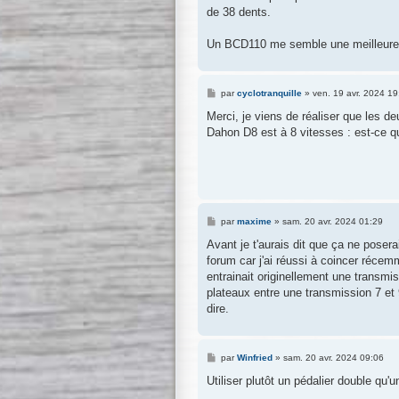
g
de 38 dents.
e
Un BCD110 me semble une meilleure 
M
par
cyclotranquille
»
ven. 19 avr. 2024 19
e
s
Merci, je viens de réaliser que les d
s
Dahon D8 est à 8 vitesses : est-ce 
a
g
e
M
par
maxime
»
sam. 20 avr. 2024 01:29
e
s
Avant je t'aurais dit que ça ne poser
s
forum car j'ai réussi à coincer réce
a
g
entrainait originellement une transmis
e
plateaux entre une transmission 7 et 
dire.
M
par
Winfried
»
sam. 20 avr. 2024 09:06
e
s
Utiliser plutôt un pédalier double qu'u
s