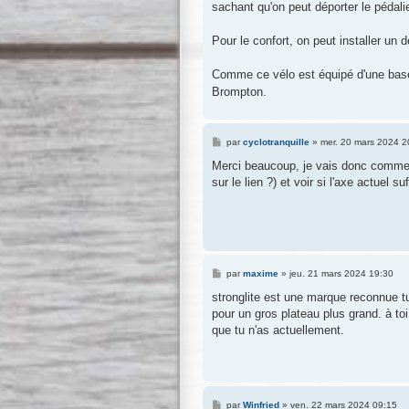
sachant qu'on peut déporter le pédalie
Pour le confort, on peut installer un dé
Comme ce vélo est équipé d'une base 
Brompton.
M
par
cyclotranquille
»
mer. 20 mars 2024 2
e
s
Merci beaucoup, je vais donc comme
s
sur le lien ?) et voir si l'axe actuel suf
a
g
e
M
par
maxime
»
jeu. 21 mars 2024 19:30
e
s
stronglite est une marque reconnue tu
s
pour un gros plateau plus grand. à to
a
g
que tu n'as actuellement.
e
M
par
Winfried
»
ven. 22 mars 2024 09:15