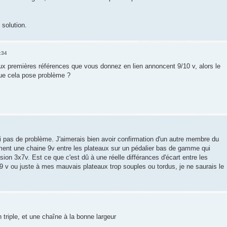
solution.
:34
eux premières références que vous donnez en lien annoncent 9/10 v, alors le
que cela pose problème ?
ai pas de problème. J'aimerais bien avoir confirmation d'un autre membre du
mment une chaine 9v entre les plateaux sur un pédalier bas de gamme qui
sion 3x7v. Est ce que c'est dû à une réelle différances d'écart entre les
9 v ou juste à mes mauvais plateaux trop souples ou tordus, je ne saurais le
n triple, et une chaîne à la bonne largeur