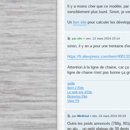
e
s
Il y a moins cher que ce modèle, pa
s
sensiblement plus lourd. Sinon, je ve
a
g
e
Un
bon site
pour calculer les dévelo
M
par
oliv
»
ven. 22 mars 2024 23:14
e
s
sinon, il y en a pour une trentaine d'e
s
a
g
https://fr.aliexpress.com/item/400132
e
Attention à la ligne de chaine, car ça 
ligne de chaine n'est pas bonne ça gr
stella
Born 2 Ride
Le petit gris d'Oliv
Bickerton Pilot
Vigor P9
M
par
Winfried
»
dim. 24 mars 2024 00:29
e
s
Outre les poids annoncés (788g, 801g
s
en alu… un petit plateau de 39 den
a