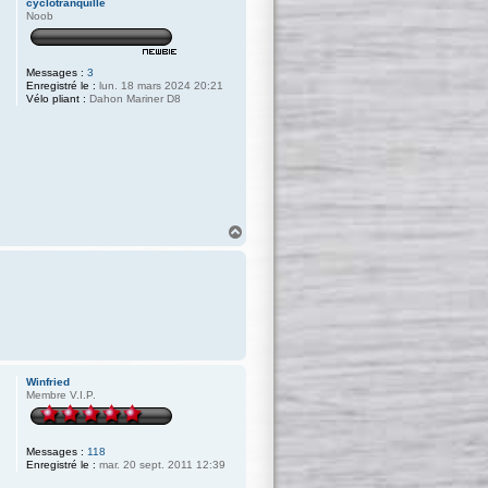
cyclotranquille
Noob
Messages :
3
Enregistré le :
lun. 18 mars 2024 20:21
Vélo pliant :
Dahon Mariner D8
H
a
u
t
Winfried
Membre V.I.P.
Messages :
118
Enregistré le :
mar. 20 sept. 2011 12:39