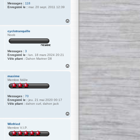
Messages :
118
Enregistré le :
mar. 20 sept. 2011 12:39
H
a
u
cyclotranquille
t
Noob
Messages :
3
Enregistré le :
lun. 18 mars 2024 20:21
Vélo pliant :
Dahon Mariner D8
H
a
u
maxime
t
Membre fidèle
Messages :
70
Enregistré le :
jeu. 21 mai 2020 00:17
Vélo pliant :
dahon curl, dahon jack
H
a
u
Winfried
t
Membre V.I.P.