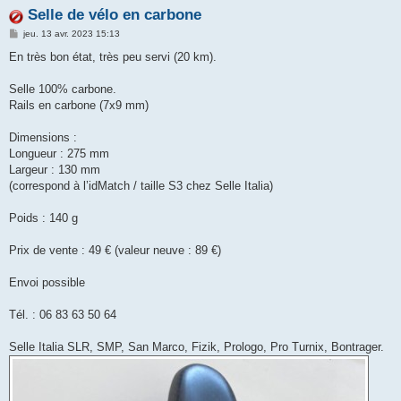
Selle de vélo en carbone
M
jeu. 13 avr. 2023 15:13
e
s
En très bon état, très peu servi (20 km).
s
a
g
Selle 100% carbone.
e
Rails en carbone (7x9 mm)
Dimensions :
Longueur : 275 mm
Largeur : 130 mm
(correspond à l’idMatch / taille S3 chez Selle Italia)
Poids : 140 g
Prix de vente : 49 € (valeur neuve : 89 €)
Envoi possible
Tél. : 06 83 63 50 64
Selle Italia SLR, SMP, San Marco, Fizik, Prologo, Pro Turnix, Bontrager.