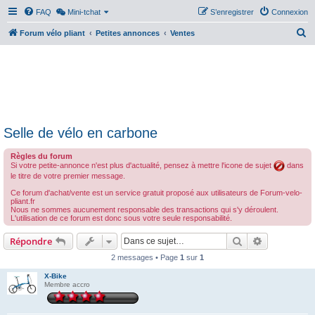
FAQ
Mini-tchat
S’enregistrer
Connexion
R
Forum vélo pliant
Petites annonces
Ventes
e
c
h
e
r
Selle de vélo en carbone
c
h
Règles du forum
Si votre petite-annonce n'est plus d'actualité, pensez à mettre l'icone de sujet
dans
e
le titre de votre premier message.
r
Ce forum d'achat/vente est un service gratuit proposé aux utilisateurs de Forum-velo-
pliant.fr
Nous ne sommes aucunement responsable des transactions qui s'y déroulent.
L'utilisation de ce forum est donc sous votre seule responsabilité.
Rechercher
Recherche 
Répondre
2 messages • Page
1
sur
1
X-Bike
Membre accro