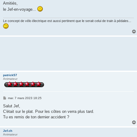
Amitiés,
le Jef-en-voyage...
Le concept de vélo électrique est aussi pertinent que le serait celui de train à pédales...
patrick57
Animateur
M
mar. 7 mars 2023 18:25
e
s
Salut Jef,
s
C'était sur le plat. Pour les côtes on verra plus tard.
a
g
Tu es remis de ton dernier accident ?
e
Jef.ch
Animateur