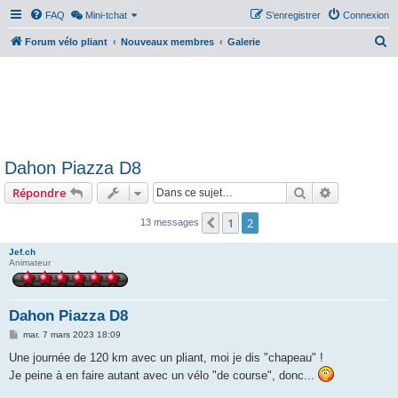
FAQ
Mini-tchat
S’enregistrer
Connexion
R
Forum vélo pliant
Nouveaux membres
Galerie
e
c
h
e
r
Dahon Piazza D8
c
Rechercher
Recherche 
Répondre
h
e
1
2
Précédente
13 messages
r
Jef.ch
Animateur
Dahon Piazza D8
M
mar. 7 mars 2023 18:09
e
s
Une journée de 120 km avec un pliant, moi je dis "chapeau" !
s
Je peine à en faire autant avec un vélo "de course", donc...
a
g
e