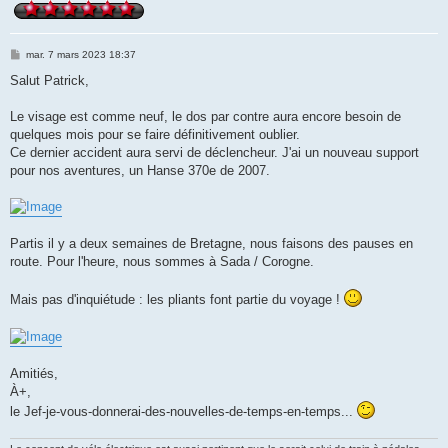
M
mar. 7 mars 2023 18:37
e
s
Salut Patrick,
s
a
g
Le visage est comme neuf, le dos par contre aura encore besoin de
e
quelques mois pour se faire définitivement oublier.
Ce dernier accident aura servi de déclencheur. J'ai un nouveau support
pour nos aventures, un Hanse 370e de 2007.
Partis il y a deux semaines de Bretagne, nous faisons des pauses en
route. Pour l'heure, nous sommes à Sada / Corogne.
Mais pas d'inquiétude : les pliants font partie du voyage !
Amitiés,
À+,
le Jef-je-vous-donnerai-des-nouvelles-de-temps-en-temps...