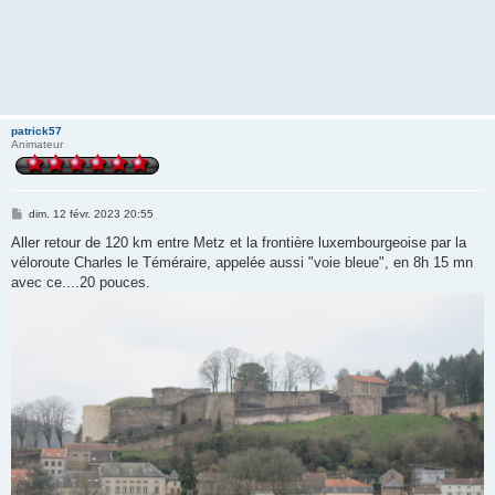
patrick57
Animateur
M
dim. 12 févr. 2023 20:55
e
s
Aller retour de 120 km entre Metz et la frontière luxembourgeoise par la
s
véloroute Charles le Téméraire, appelée aussi "voie bleue", en 8h 15 mn
a
g
avec ce....20 pouces.
e