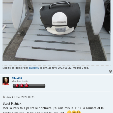
Modifié en dernier par
patrick57
le dim. 26 févr. 2023 09:27, modifié 3 fois.
Albert06
Membre fidèle
M
dim. 26 févr. 2023 09:11
e
s
Salut Patrick...
s
Moi j'aurais fais plutôt le contraire, j'aurais mis le 11/30 à l'arrière et le
a
g