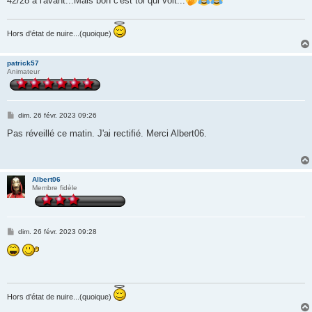
42/28 à l'avant...Mais bon c'est toi qui voit...
e
Hors d'état de nuire...(quoique)
patrick57
Animateur
M
dim. 26 févr. 2023 09:26
e
s
Pas réveillé ce matin. J'ai rectifié. Merci Albert06.
s
a
g
e
Albert06
Membre fidèle
M
dim. 26 févr. 2023 09:28
e
s
s
a
g
e
Hors d'état de nuire...(quoique)