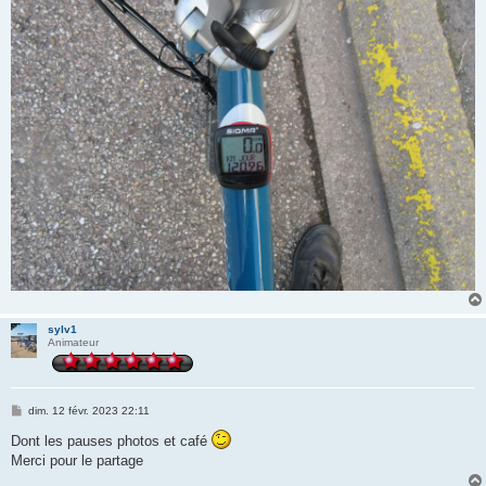
sylv1
Animateur
M
dim. 12 févr. 2023 22:11
e
s
Dont les pauses photos et café
s
Merci pour le partage
a
g