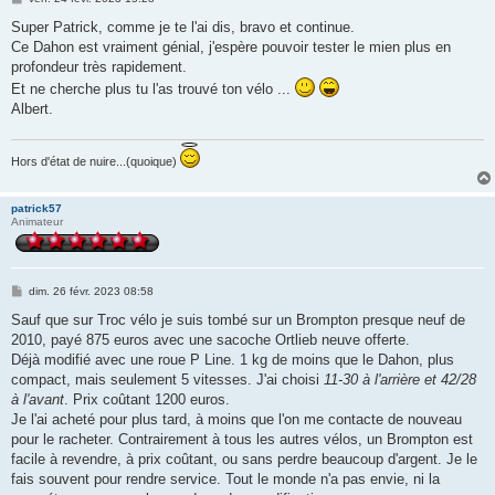
e
s
Super Patrick, comme je te l'ai dis, bravo et continue.
s
Ce Dahon est vraiment génial, j'espère pouvoir tester le mien plus en
a
g
profondeur très rapidement.
e
Et ne cherche plus tu l'as trouvé ton vélo ...
Albert.
Hors d'état de nuire...(quoique)
patrick57
Animateur
M
dim. 26 févr. 2023 08:58
e
s
Sauf que sur Troc vélo je suis tombé sur un Brompton presque neuf de
s
2010, payé 875 euros avec une sacoche Ortlieb neuve offerte.
a
g
Déjà modifié avec une roue P Line. 1 kg de moins que le Dahon, plus
e
compact, mais seulement 5 vitesses. J'ai choisi
11-30 à l'arrière et 42/28
à l'avant
. Prix coûtant 1200 euros.
Je l'ai acheté pour plus tard, à moins que l'on me contacte de nouveau
pour le racheter. Contrairement à tous les autres vélos, un Brompton est
facile à revendre, à prix coûtant, ou sans perdre beaucoup d'argent. Je le
fais souvent pour rendre service. Tout le monde n'a pas envie, ni la