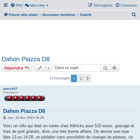
FAQ
Mini-tchat
S’enregistrer
Connexion
R
Forum vélo pliant
Nouveaux membres
Galerie
e
c
h
e
r
Dahon Piazza D8
c
Rechercher
Recherche 
Répondre
h
e
1
2
Suivante
13 messages
r
patrick57
Animateur
Dahon Piazza D8
M
ven. 10 févr. 2023 16:25
e
s
Voici un vélo qui était en vente chez Alltricks pour 510 euros, gravage et
s
frais de port gratuits, donc une très bonne affaire. On devine une roue
a
g
libre 13 ou 14-28, un pédalier sans possibilité de changer de plateau, ce
e