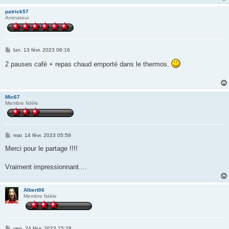
e
patrick57
Animateur
M
lun. 13 févr. 2023 06:16
e
s
2 pauses café + repas chaud emporté dans le thermos.
s
a
g
e
Mic67
Membre fidèle
M
mar. 14 févr. 2023 05:59
e
s
Merci pour le partage !!!!
s
a
g
Vraiment impressionnant....
e
Albert06
Membre fidèle
M
ven. 24 févr. 2023 15:28