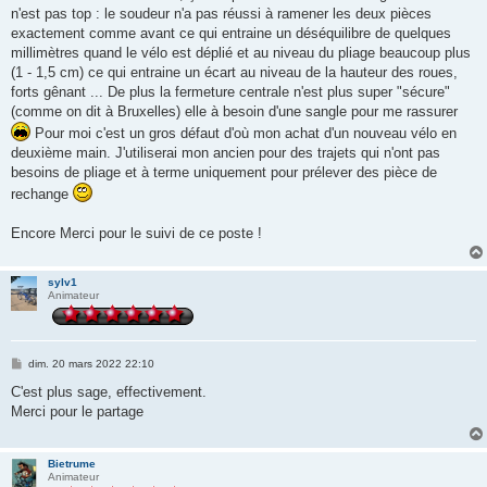
n'est pas top : le soudeur n'a pas réussi à ramener les deux pièces
exactement comme avant ce qui entraine un déséquilibre de quelques
millimètres quand le vélo est déplié et au niveau du pliage beaucoup plus
(1 - 1,5 cm) ce qui entraine un écart au niveau de la hauteur des roues,
forts gênant ... De plus la fermeture centrale n'est plus super "sécure"
(comme on dit à Bruxelles) elle à besoin d'une sangle pour me rassurer
Pour moi c'est un gros défaut d'où mon achat d'un nouveau vélo en
deuxième main. J'utiliserai mon ancien pour des trajets qui n'ont pas
besoins de pliage et à terme uniquement pour prélever des pièce de
rechange
Encore Merci pour le suivi de ce poste !
sylv1
Animateur
M
dim. 20 mars 2022 22:10
e
s
C'est plus sage, effectivement.
s
Merci pour le partage
a
g
e
Bietrume
Animateur