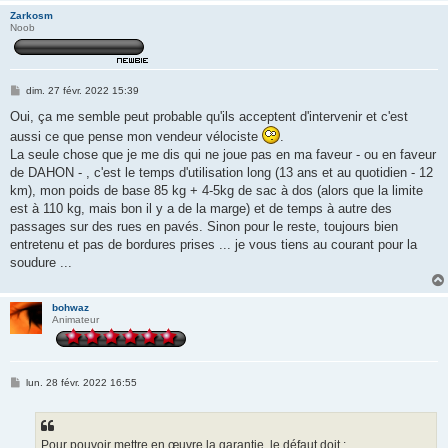
Zarkosm
Noob
M
dim. 27 févr. 2022 15:39
e
s
Oui, ça me semble peut probable qu'ils acceptent d'intervenir et c'est
s
aussi ce que pense mon vendeur vélociste
.
a
g
La seule chose que je me dis qui ne joue pas en ma faveur - ou en faveur
e
de DAHON - , c'est le temps d'utilisation long (13 ans et au quotidien - 12
km), mon poids de base 85 kg + 4-5kg de sac à dos (alors que la limite
est à 110 kg, mais bon il y a de la marge) et de temps à autre des
passages sur des rues en pavés. Sinon pour le reste, toujours bien
entretenu et pas de bordures prises ... je vous tiens au courant pour la
soudure ...
bohwaz
Animateur
M
lun. 28 févr. 2022 16:55
e
s
s
a
g
Pour pouvoir mettre en œuvre la garantie, le défaut doit :