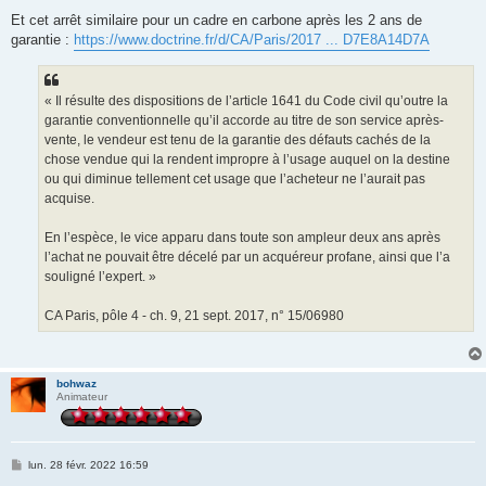
Et cet arrêt similaire pour un cadre en carbone après les 2 ans de
garantie :
https://www.doctrine.fr/d/CA/Paris/2017 ... D7E8A14D7A
« Il résulte des dispositions de l’article 1641 du Code civil qu’outre la
garantie conventionnelle qu’il accorde au titre de son service après-
vente, le vendeur est tenu de la garantie des défauts cachés de la
chose vendue qui la rendent impropre à l’usage auquel on la destine
ou qui diminue tellement cet usage que l’acheteur ne l’aurait pas
acquise.
En l’espèce, le vice apparu dans toute son ampleur deux ans après
l’achat ne pouvait être décelé par un acquéreur profane, ainsi que l’a
souligné l’expert. »
CA Paris, pôle 4 - ch. 9, 21 sept. 2017, n° 15/06980
bohwaz
Animateur
M
lun. 28 févr. 2022 16:59
e