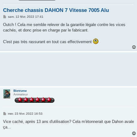
Cherche chassis DAHON 7 Vitesse 7005 Alu
M
sam. 12 févr. 2022 17:41
e
s
Outch ! Cela me semble relever de la garantie légale contre les vices
s
cachés, et donc prise en charge par le fabricant.
a
g
e
C'est pas très rassurant en tout cas effectivement
Bietrume
Animateur
M
mer. 23 févr. 2022 16:53
e
s
Vice caché, après 13 ans d'utilisation? Cela m'étonnerait que Dahon avale
s
ça...
a
g
e