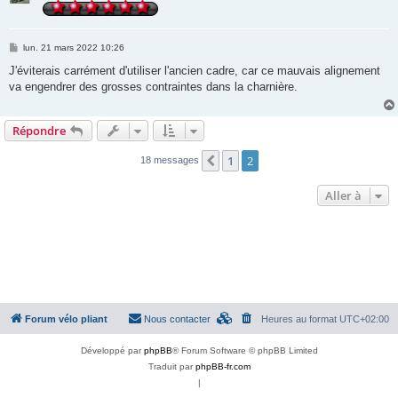
M
lun. 21 mars 2022 10:26
e
s
J'éviterais carrément d'utiliser l'ancien cadre, car ce mauvais alignement
s
va engendrer des grosses contraintes dans la charnière.
a
g
e
Répondre
1
2
Précédente
18 messages
Aller à
Forum vélo pliant
Nous contacter
Heures au format
UTC+02:00
Développé par
phpBB
® Forum Software © phpBB Limited
Traduit par
phpBB-fr.com
|