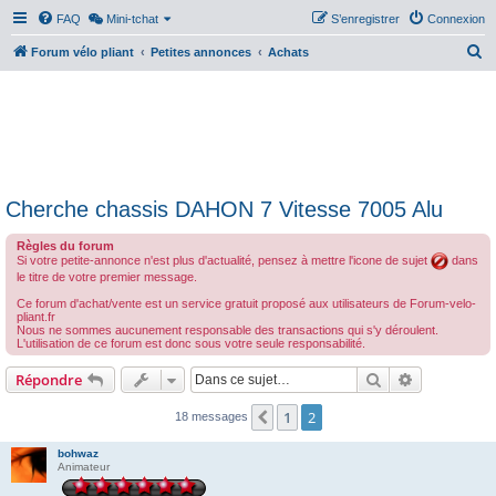
FAQ
Mini-tchat
S’enregistrer
Connexion
R
Forum vélo pliant
Petites annonces
Achats
e
c
h
e
r
Cherche chassis DAHON 7 Vitesse 7005 Alu
c
h
Règles du forum
Si votre petite-annonce n'est plus d'actualité, pensez à mettre l'icone de sujet
dans
e
le titre de votre premier message.
r
Ce forum d'achat/vente est un service gratuit proposé aux utilisateurs de Forum-velo-
pliant.fr
Nous ne sommes aucunement responsable des transactions qui s'y déroulent.
L'utilisation de ce forum est donc sous votre seule responsabilité.
Rechercher
Recherche 
Répondre
1
2
Précédente
18 messages
bohwaz
Animateur