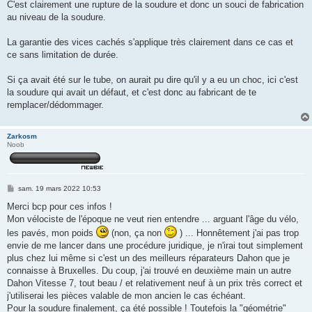
s
C'est clairement une rupture de la soudure et donc un souci de fabrication
s
au niveau de la soudure.
a
g
e
La garantie des vices cachés s'applique très clairement dans ce cas et
ce sans limitation de durée.
Si ça avait été sur le tube, on aurait pu dire qu'il y a eu un choc, ici c'est
la soudure qui avait un défaut, et c'est donc au fabricant de te
remplacer/dédommager.
Zarkosm
Noob
M
sam. 19 mars 2022 10:53
e
s
Merci bcp pour ces infos !
s
Mon vélociste de l'époque ne veut rien entendre ... arguant l'âge du vélo,
a
g
les pavés, mon poids
(non, ça non
) ... Honnêtement j'ai pas trop
e
envie de me lancer dans une procédure juridique, je n'irai tout simplement
plus chez lui même si c'est un des meilleurs réparateurs Dahon que je
connaisse à Bruxelles. Du coup, j'ai trouvé en deuxième main un autre
Dahon Vitesse 7, tout beau / et relativement neuf à un prix très correct et
j'utiliserai les pièces valable de mon ancien le cas échéant.
Pour la soudure finalement, ça été possible ! Toutefois la "géométrie"