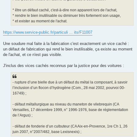
e
* être un défaut caché, c'est-à-dire non apparent lors de l'achat,
* rendre le bien inutilisable ou diminuer très fortement son usage,
* et exister au moment de l'achat.
https://www.service-public.fr/particuli ... its/F11007
Une soudure mal faite à la fabrication c'est exactement un vice caché :
un défaut de fabrication qui rend le bien inutilisable, ça existe au moment
de l'achat, et ce n'est pas visible.
J'inclus des vices cachés reconnus par la justice pour des voitures :
- rupture d’une bielle due à un défaut du métal la composant, à savoir
l’inclusion d’un flocon d’hydrogène (Com., 28 mai 2002, pourvoi 00-
16749) ;
- défaut métallurgique au niveau du maneton de vilebrequin (CA
Versailles, 17 décembre 1999, n° 1996-1976, base de réglementation
de l’Argus) ;
- défaut de fonderie d’un culbuteur (CA Aix-en-Provence, 1re Ch 1, 26
juin 2007, n°2007/482, base Lexisnexis) ;