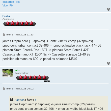
Bickerton Pilot
Vigor P9
Fentuz
Animateur
M
mer. 17 mai 2023 11:20
e
s
jantes litepro aero (16spokes) -> jante kinetix comp (32spokes)
s
pneu conti urban contact 32-406 -> pneu schwalbe black jack 47-406
a
g
plateau Sram Force1/Red1 50T -> plateau Sram Force1 42T
e
Cassette shimano XT 11-34 9s -> Cassette sunrace 11-40 9s
pedalles shimano es-600 -> pedalles shimano M540
oliv
Modérateur
M
mer. 17 mai 2023 20:02
e
s
s
Fentuz
a écrit :
↑
a
g
jantes litepro aero (16spokes) -> jante kinetix comp (32spokes)
e
pneu conti urban contact 32-406 -> pneu schwalbe black jack 47-406