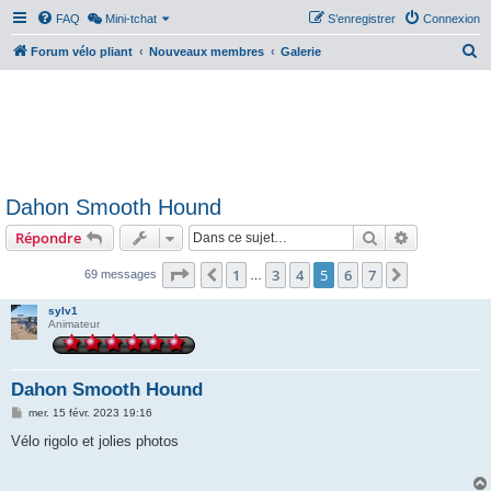
FAQ
Mini-tchat
S’enregistrer
Connexion
R
Forum vélo pliant
Nouveaux membres
Galerie
e
c
h
e
r
Dahon Smooth Hound
c
Rechercher
Recherche 
Répondre
h
e
Page
5
sur
7
1
3
4
5
6
7
Précédente
Suivante
69 messages
…
r
sylv1
Animateur
Dahon Smooth Hound
M
mer. 15 févr. 2023 19:16
e
s
Vélo rigolo et jolies photos
s
a
g
e