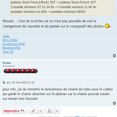
plateau Sram Force1/Red1 50T -> plateau Sram Force1 42T
Cassette shimano XT 11-34 9s -> Cassette sunrace 11-40 9s
pedalles shimano es-600 -> pedalles shimano M540
Mouais... c'est de la triche car ce n'est pas possible de voir le
changement de cassette et de pedale sur le comparatif des photos
stella
Born 2 Ride
Le petit gris d'Oliv
Bickerton Pilot
Vigor P9
Fentuz
Animateur
M
jeu. 18 mai 2023 11:11
e
s
pour info, j'ai du remettre le tensionneur de chaine (le tube sous le cadre)
s
qui garde le chaine attachee sur le plateau car la chaine pouvait sauter
a
g
sur terrain tres bosselé.
e
Répondre