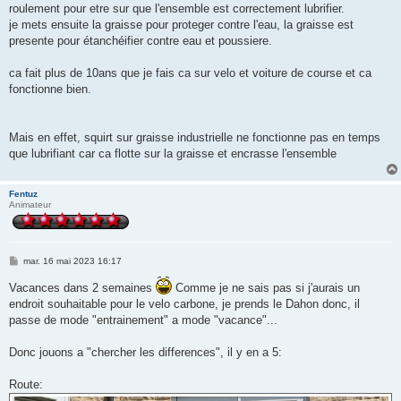
roulement pour etre sur que l'ensemble est correctement lubrifier.
je mets ensuite la graisse pour proteger contre l'eau, la graisse est
presente pour étanchéifier contre eau et poussiere.
ca fait plus de 10ans que je fais ca sur velo et voiture de course et ca
fonctionne bien.
Mais en effet, squirt sur graisse industrielle ne fonctionne pas en temps
que lubrifiant car ca flotte sur la graisse et encrasse l'ensemble
Fentuz
Animateur
M
mar. 16 mai 2023 16:17
e
s
Vacances dans 2 semaines
Comme je ne sais pas si j'aurais un
s
endroit souhaitable pour le velo carbone, je prends le Dahon donc, il
a
g
passe de mode "entrainement" a mode "vacance"...
e
Donc jouons a "chercher les differences", il y en a 5:
Route: