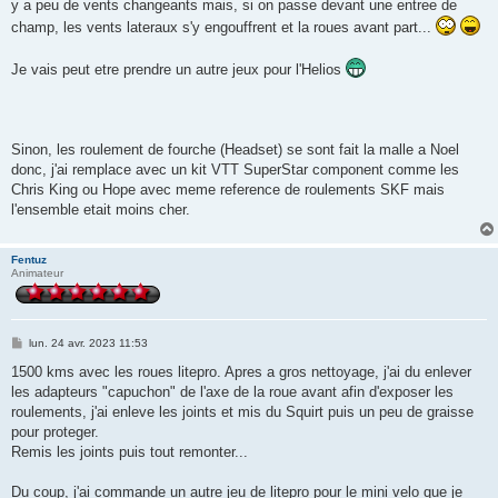
y a peu de vents changeants mais, si on passe devant une entree de
champ, les vents lateraux s'y engouffrent et la roues avant part...
Je vais peut etre prendre un autre jeux pour l'Helios
Sinon, les roulement de fourche (Headset) se sont fait la malle a Noel
donc, j'ai remplace avec un kit VTT SuperStar component comme les
Chris King ou Hope avec meme reference de roulements SKF mais
l'ensemble etait moins cher.
Fentuz
Animateur
M
lun. 24 avr. 2023 11:53
e
s
1500 kms avec les roues litepro. Apres a gros nettoyage, j'ai du enlever
s
les adapteurs "capuchon" de l'axe de la roue avant afin d'exposer les
a
g
roulements, j'ai enleve les joints et mis du Squirt puis un peu de graisse
e
pour proteger.
Remis les joints puis tout remonter...
Du coup, j'ai commande un autre jeu de litepro pour le mini velo que je