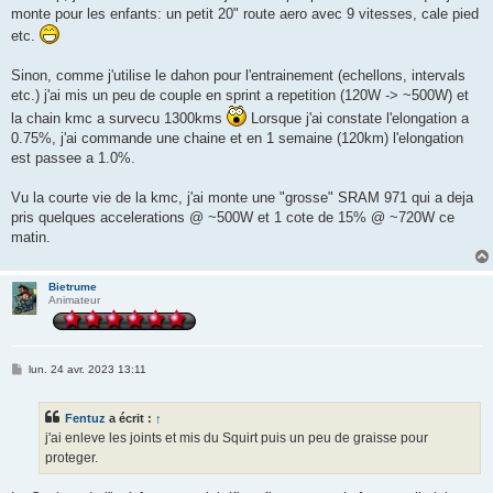
monte pour les enfants: un petit 20" route aero avec 9 vitesses, cale pied
etc.
Sinon, comme j'utilise le dahon pour l'entrainement (echellons, intervals
etc.) j'ai mis un peu de couple en sprint a repetition (120W -> ~500W) et
la chain kmc a survecu 1300kms
Lorsque j'ai constate l'elongation a
0.75%, j'ai commande une chaine et en 1 semaine (120km) l'elongation
est passee a 1.0%.
Vu la courte vie de la kmc, j'ai monte une "grosse" SRAM 971 qui a deja
pris quelques accelerations @ ~500W et 1 cote de 15% @ ~720W ce
matin.
Bietrume
Animateur
M
lun. 24 avr. 2023 13:11
e
s
s
Fentuz
a écrit :
↑
a
g
j'ai enleve les joints et mis du Squirt puis un peu de graisse pour
e
proteger.