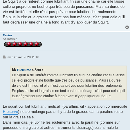
Le Squirt a de l'intérêt comme lubrifiant fin sur une chaîne car elle laisse
celle-ci propre et ne bouffe que très peu de puissance. Mais sa durée de
vie est limitée, et elle n'est pas prévue pour lubrifier des roulements.
En plus la cire et la graisse ne font pas bon ménage, c'est pour cela qu'il
faut dégraisser une chaîne à fond avant d'y appliquer du Squirt.
Fentuz
Animateur
M
mar. 25 avr. 2023 11:18
e
s
s
Bietrume
a écrit :
↑
a
g
Le Squirt a de l'intérêt comme lubrifiant fin sur une chaîne car elle laisse
e
celle-ci propre et ne bouffe que très peu de puissance. Mais sa durée
de vie est limitée, et elle n'est pas prévue pour lubrifier des roulements.
En plus la cire et la graisse ne font pas bon ménage, c'est pour cela qu'il
faut dégraisser une chaîne à fond avant d'y appliquer du Squirt.
Le squirt ou "lait lubrifiant medical" (paraffinic oil - appelation commerciale
Preserve
) ne se melange pas si il y a de la graisse car la parafine reste
sur la graisse sale.
Dans mon cas, je lubrifie les roulements avec la parafine (comme sur
perseuse chirurgicale et autres instruments d'usinage) puis simule le