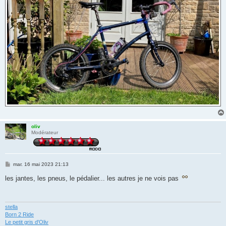
oliv
Modérateur
M
mar. 16 mai 2023 21:13
e
s
les jantes, les pneus, le pédalier... les autres je ne vois pas
s
a
g
e
stella
Born 2 Ride
Le petit gris d'Oliv