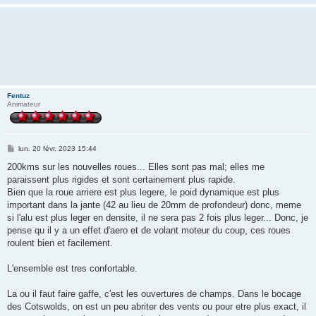
Fentuz
Animateur
M
lun. 20 févr. 2023 15:44
e
s
200kms sur les nouvelles roues... Elles sont pas mal; elles me
s
paraissent plus rigides et sont certainement plus rapide.
a
g
Bien que la roue arriere est plus legere, le poid dynamique est plus
e
important dans la jante (42 au lieu de 20mm de profondeur) donc, meme
si l'alu est plus leger en densite, il ne sera pas 2 fois plus leger... Donc, je
pense qu il y a un effet d'aero et de volant moteur du coup, ces roues
roulent bien et facilement.
L'ensemble est tres confortable.
La ou il faut faire gaffe, c'est les ouvertures de champs. Dans le bocage
des Cotswolds, on est un peu abriter des vents ou pour etre plus exact, il