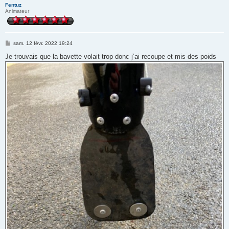
Fentuz
Animateur
M
sam. 12 févr. 2022 19:24
e
s
Je trouvais que la bavette volait trop donc j’ai recoupe et mis des poids
s
a
g
e