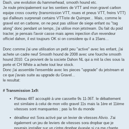
Dash, une evolution du hammerhead, smooth hound etc.
Je roule principalement sur les sentiers de VTT and mon gravel carbon
equipe cross country (transmission VTT, roues et pneus VTT, freins VTT)
qui d'ailleurs surprenait certains VTTiste de Quimper... Mais, comme le
gravel est en carbone, on ne peut pas utiliser de siege enfant ou "tag
along" donc pendant un temps, j'ai utilise mon jetstream. Du fait du poid
tracter, je pensais l'avoir casse mais apres inpection d'un revendeur
officiel dahon, il est toujours OK si on considere qu il a 15ans...
Donc comme j'ai une utilisation un petit peu "active" avec les enfant, j'ai
achete un cadre neuf Smooth hound de 2008 avec une fourche smooth
hound 2010. Ca provient de la societe Dahon NL qui a mit la cles sous la
porte et CH White a achete tout leur stock.
Donc j'ai assemble l'ensemble avec les pieces "upgrade" du jetstream et
ce que j'avais suite au upgrade du Gravel...
le resultat:
# Transmission 1x9:
Plateau 48T accouplé à une cassette 9s 11-36T. le débattement
est similaire à celui de mon vélo gravel 11s mais la 1ère et 11ème
vitesses sont manquantes ; pas la fin du monde
dérailleur est Sora activé par un levier de vitesses Alivio. J'ai
également un jeu de leviers de vitesses sora dropbar que je
pourrais installer sur un cintre dropbar évasée si ca me chante.