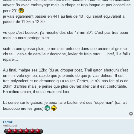
advent 9s avec embrayage mais la chape et trop longue et pas conseillee
pour 20"
je vais egalement passer en 44T au lieu de 48T qui serait equivalent a
passer de 11-36 a 12-39
vu que c'est boueux, j'ai modifie des sks 47mm 20". C'est pas tres beau
mais ca nous protege bien...
suite a une grosse pluie, je me suis enfonce dans une orniere et grosse
chute... cable de derailleur decroche, levier de frein tordu.... bref, il a fallu
reparer...
Au final, malgre ses 12kg (du au dropper post, Trail gator, shotgun) c'est
un mini velo sympa, rapide que je prends de que je vais dehors. Il est
tres polyvalent et ne demande qu a rouler. Certes, je n'ai pas fait plus de
20km d'affiles mais je pense que plus devrait aller car il est confortable.
En milieu urbain, il serait vraiment bien.
Et cerise sur le gateau, je peux faire facilement des "superman" (ca fait
beaucoup rire les gens)
Fentuz
Animateur