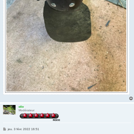
oliv
Modérateur
M
jeu. 3 févr. 2022 16:51
e