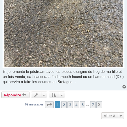
Et je remonte le jetstream avec les pieces d’origine du frog de ma fille et
un fois vendu, ca financera a 2nd smooth hound ou un hammerhead (D7 )
qui servira a faire les courses en Bretagne…
Répondre
Page
1
sur
7
1
2
3
4
5
7
Suivante
69 messages
…
Aller à