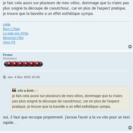
s
je fais cela aussi sur plusieurs de mes vélos, dommage que tu n'aies pas
s
plus soigné ta découpe de caoutchouc, car en plus de l'aspect pratique,
a
g
je trouve que la bavette a un effet esthétique sympa.
e
stella
Born 2 Ride
Le petit gris d'Oliv
Bickerton Pilot
Vigor P9
Fentuz
Animateur
M
ven. 4 févr. 2022 10:20
e
s
s
oliv
a écrit :
↑
a
g
je fais cela aussi sur plusieurs de mes vélos, dommage que tu n'aies
e
pas plus soigné ta découpe de caoutchouc, car en plus de l'aspect
pratique, je trouve que la bavette a un effet esthétique sympa.
oui, il faut que recoupe proprement. j'avoue l'avoir a la va vite pour un test
rapide...