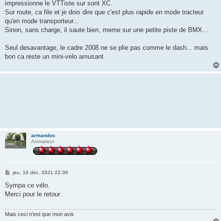
impressionne le VTTiste sur sont XC.
Sur route, ca file et je dois dire que c'est plus rapide en mode tracteur
qu'en mode transporteur...
Sinon, sans charge, il saute bien, meme sur une petite piste de BMX...
Seul desavantage, le cadre 2008 ne se plie pas comme le dash... mais
bon ca reste un mini-velo amusant
armandos
Animateur
M
jeu. 16 déc. 2021 22:36
e
s
Sympa ce vélo.
s
Merci pour le retour
a
g
e
Mais ceci n'est que mon avis