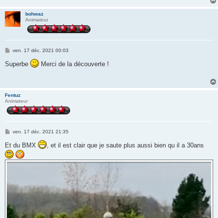
bohwaz
Animateur
M
ven. 17 déc. 2021 00:03
e
s
Superbe
Merci de la découverte !
s
a
g
e
Fentuz
Animateur
M
ven. 17 déc. 2021 21:35
e
s
Et du BMX
, et il est clair que je saute plus aussi bien qu il a 30ans
s
a
g
e