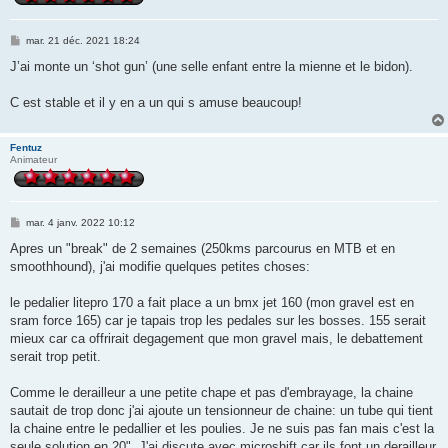
M
mar. 21 déc. 2021 18:24
e
s
J’ai monte un ‘shot gun’ (une selle enfant entre la mienne et le bidon).
s
a
g
C est stable et il y en a un qui s amuse beaucoup!
e
Fentuz
Animateur
M
mar. 4 janv. 2022 10:12
e
s
Apres un "break" de 2 semaines (250kms parcourus en MTB et en
s
smoothhound), j'ai modifie quelques petites choses:
a
g
e
le pedalier litepro 170 a fait place a un bmx jet 160 (mon gravel est en
sram force 165) car je tapais trop les pedales sur les bosses. 155 serait
mieux car ca offrirait degagement que mon gravel mais, le debattement
serait trop petit.
Comme le derailleur a une petite chape et pas d'embrayage, la chaine
sautait de trop donc j'ai ajoute un tensionneur de chaine: un tube qui tient
la chaine entre le pedallier et les poulies. Je ne suis pas fan mais c'est la
seule solution en 20". J'ai discute avec microshift car ils font un derailleur