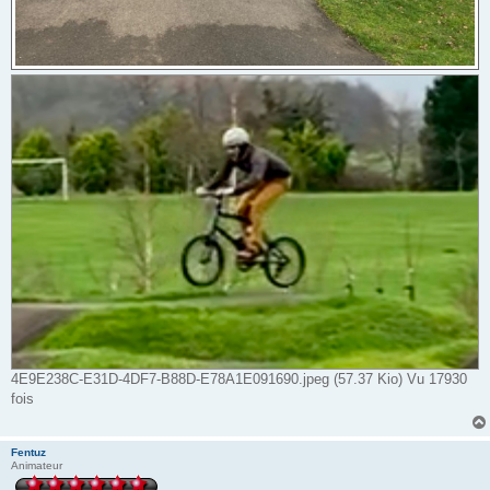
4E9E238C-E31D-4DF7-B88D-E78A1E091690.jpeg (57.37 Kio) Vu 17930
fois
Fentuz
Animateur