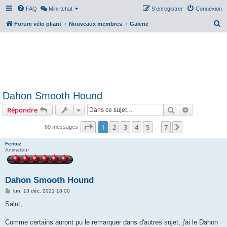
FAQ
Mini-tchat
S’enregistrer
Connexion
R
Forum vélo pliant
Nouveaux membres
Galerie
e
c
h
e
r
Dahon Smooth Hound
c
Rechercher
Recherche 
Répondre
h
e
Page
1
sur
7
1
2
3
4
5
7
Suivante
69 messages
…
r
Fentuz
Animateur
Dahon Smooth Hound
M
lun. 13 déc. 2021 18:00
e
s
Salut,
s
a
g
Comme certains auront pu le remarquer dans d'autres sujet, j'ai le Dahon
e