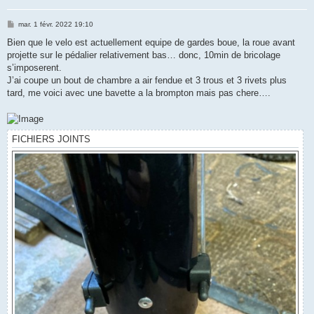
M
mar. 1 févr. 2022 19:10
e
s
Bien que le velo est actuellement equipe de gardes boue, la roue avant
s
projette sur le pédalier relativement bas… donc, 10min de bricolage
a
g
s’imposerent.
e
J’ai coupe un bout de chambre a air fendue et 3 trous et 3 rivets plus
tard, me voici avec une bavette a la brompton mais pas chere….
FICHIERS JOINTS