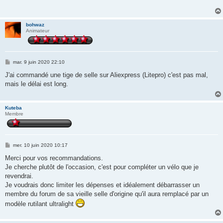
a
g
e
bohwaz
Animateur
M
mar. 9 juin 2020 22:10
e
s
J'ai commandé une tige de selle sur Aliexpress (Litepro) c'est pas mal,
s
mais le délai est long.
a
g
e
Kuteba
Membre
M
mer. 10 juin 2020 10:17
e
s
Merci pour vos recommandations.
s
Je cherche plutôt de l'occasion, c'est pour compléter un vélo que je
a
g
revendrai.
e
Je voudrais donc limiter les dépenses et idéalement débarrasser un
membre du forum de sa vieille selle d'origine qu'il aura remplacé par un
modèle rutilant ultralight