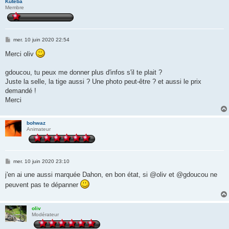
Kuteba
Membre
M
mer. 10 juin 2020 22:54
e
s
Merci oliv
s
a
g
gdoucou, tu peux me donner plus d'infos s'il te plait ?
e
Juste la selle, la tige aussi ? Une photo peut-être ? et aussi le prix
demandé !
Merci
bohwaz
Animateur
M
mer. 10 juin 2020 23:10
e
s
j'en ai une aussi marquée Dahon, en bon état, si @oliv et @gdoucou ne
s
peuvent pas te dépanner
a
g
e
oliv
Modérateur