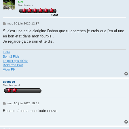
oliv
Modérateur
M
mer. 10 juin 2020 12:37
e
s
Si c'est une selle d'origine Dahon que tu cherches je crois que j'en ai une
s
en bon etat dans mon fourbis..
a
g
Je regarde ça ce soir et te dis.
e
stella
Born 2 Ride
Le petit gris d'Oliv
Bickerton Pilot
Vigor P9
gdoucou
Membre actif
M
mer. 10 juin 2020 18:41
e
s
Bonsoir. J' en ai une toute neuve.
s
a
g
e