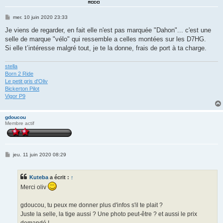
M
mer. 10 juin 2020 23:33
e
s
Je viens de regarder, en fait elle n'est pas marquée "Dahon"... c'est une
s
selle de marque "vélo" qui ressemble a celles montées sur les D7HG.
a
g
Si elle t’intéresse malgré tout, je te la donne, frais de port à ta charge.
e
stella
Born 2 Ride
Le petit gris d'Oliv
Bickerton Pilot
Vigor P9
gdoucou
Membre actif
M
jeu. 11 juin 2020 08:29
e
s
s
Kuteba
a écrit :
↑
a
g
Merci oliv
e
gdoucou, tu peux me donner plus d'infos s'il te plait ?
Juste la selle, la tige aussi ? Une photo peut-être ? et aussi le prix
demandé !