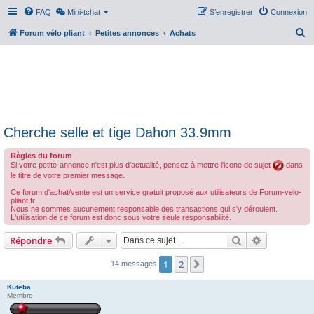
FAQ
Mini-tchat
S’enregistrer
Connexion
R
Forum vélo pliant
Petites annonces
Achats
e
c
h
e
r
Cherche selle et tige Dahon 33.9mm
c
h
Règles du forum
Si votre petite-annonce n'est plus d'actualité, pensez à mettre l'icone de sujet
dans
e
le titre de votre premier message.
r
Ce forum d'achat/vente est un service gratuit proposé aux utilisateurs de Forum-velo-
pliant.fr
Nous ne sommes aucunement responsable des transactions qui s'y déroulent.
L'utilisation de ce forum est donc sous votre seule responsabilité.
Rechercher
Recherche 
Répondre
1
2
Suivante
14 messages
Kuteba
Membre