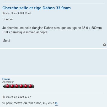
Cherche selle et tige Dahon 33.9mm
M
mar. 9 juin 2020 15:45
e
s
Bonjour,
s
a
g
Je cherche une selle d'origine Dahon ainsi que sa tige en 33.9 x 580mm.
e
Etat cosmétique moyen accepté.
Merci
Fentuz
Animateur
M
mar. 9 juin 2020 17:37
e
s
tu peux mettre du tern sinon, il y en a
la
s