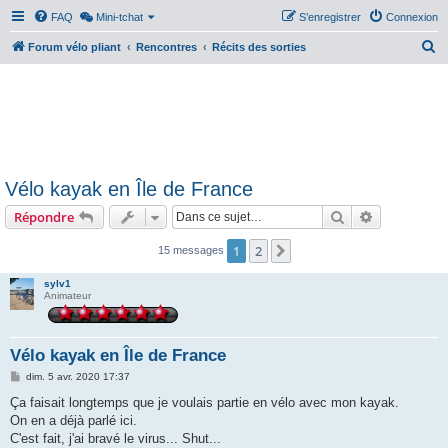
FAQ
Mini-tchat
S’enregistrer
Connexion
R
Forum vélo pliant
Rencontres
Récits des sorties
e
c
h
e
r
Vélo kayak en Île de France
c
Rechercher
Recherche 
Répondre
h
e
1
2
Suivante
15 messages
r
sylv1
Animateur
Vélo kayak en Île de France
M
dim. 5 avr. 2020 17:37
e
s
Ça faisait longtemps que je voulais partie en vélo avec mon kayak.
s
On en a déjà parlé ici.
a
g
C'est fait, j'ai bravé le virus... Shut...
e