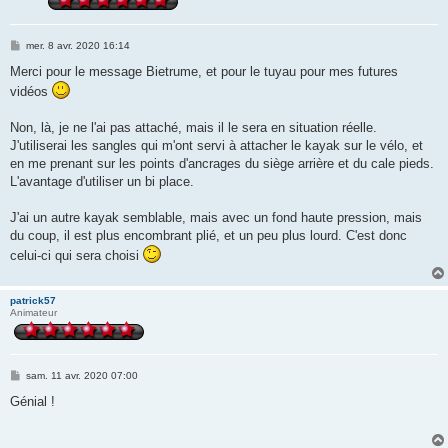
M
mer. 8 avr. 2020 16:14
e
s
Merci pour le message Bietrume, et pour le tuyau pour mes futures
s
vidéos
a
g
e
Non, là, je ne l'ai pas attaché, mais il le sera en situation réelle.
J'utiliserai les sangles qui m'ont servi à attacher le kayak sur le vélo, et
en me prenant sur les points d'ancrages du siège arrière et du cale pieds.
L'avantage d'utiliser un bi place.
J'ai un autre kayak semblable, mais avec un fond haute pression, mais
du coup, il est plus encombrant plié, et un peu plus lourd. C'est donc
celui-ci qui sera choisi
patrick57
Animateur
M
sam. 11 avr. 2020 07:00
e
s
Génial !
s
a
g
e