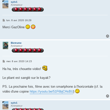
sylv1
Animateur
M
lun. 6 avr. 2020 16:29
e
s
Merci GazOline
s
a
g
e
Bietrume
Animateur
M
mer. 8 avr. 2020 14:15
e
s
Ha ha, très chouette vidéo!
s
a
g
Le pliant est sanglé sur le kayak?
e
PS. La prochaine fois, filme avec ton smartphone à l'horizontale (cf. la
vidéo d'une copine
https://youtu.be/51F6bjCHsBU
)
sylv1
Animateur