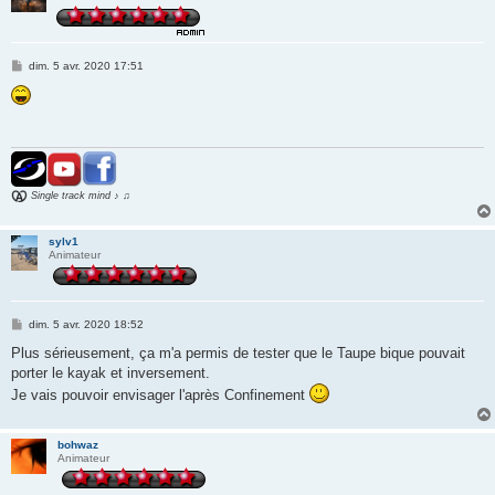
M
dim. 5 avr. 2020 17:51
e
s
s
a
g
e
Single track mind ♪ ♫
sylv1
Animateur
M
dim. 5 avr. 2020 18:52
e
s
Plus sérieusement, ça m'a permis de tester que le Taupe bique pouvait
s
porter le kayak et inversement.
a
g
Je vais pouvoir envisager l'après Confinement
e
bohwaz
Animateur