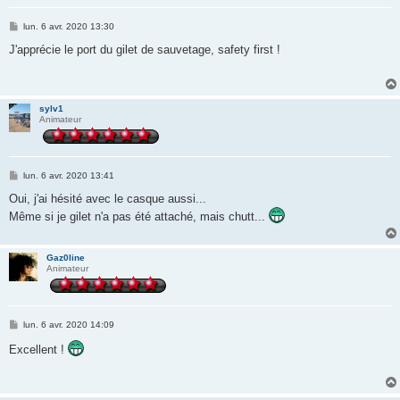
M
lun. 6 avr. 2020 13:30
e
s
J'apprécie le port du gilet de sauvetage, safety first !
s
a
g
e
sylv1
Animateur
M
lun. 6 avr. 2020 13:41
e
s
Oui, j'ai hésité avec le casque aussi...
s
Même si je gilet n'a pas été attaché, mais chutt...
a
g
e
Gaz0line
Animateur
M
lun. 6 avr. 2020 14:09
e
s
Excellent !
s
a
g
e