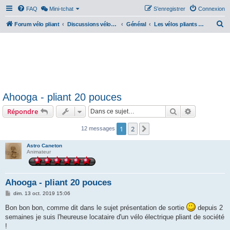
FAQ
Mini-tchat
S’enregistrer
Connexion
R
Forum vélo pliant
Discussions vélos pliants
Général
Les vélos pliants électriques
e
c
h
e
r
Ahooga - pliant 20 pouces
c
Rechercher
Recherche 
Répondre
h
e
1
2
Suivante
12 messages
r
Astro Caneton
Animateur
Ahooga - pliant 20 pouces
M
dim. 13 oct. 2019 15:06
e
s
Bon bon bon, comme dit dans le sujet présentation de sortie
depuis 2
s
semaines je suis l'heureuse locataire d'un vélo électrique pliant de société
a
g
!
e