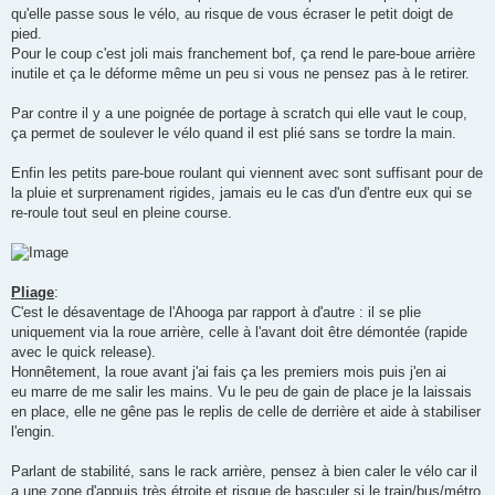
qu'elle passe sous le vélo, au risque de vous écraser le petit doigt de
pied.
Pour le coup c'est joli mais franchement bof, ça rend le pare-boue arrière
inutile et ça le déforme même un peu si vous ne pensez pas à le retirer.
Par contre il y a une poignée de portage à scratch qui elle vaut le coup,
ça permet de soulever le vélo quand il est plié sans se tordre la main.
Enfin les petits pare-boue roulant qui viennent avec sont suffisant pour de
la pluie et surprenament rigides, jamais eu le cas d'un d'entre eux qui se
re-roule tout seul en pleine course.
Pliage
:
C'est le désaventage de l'Ahooga par rapport à d'autre : il se plie
uniquement via la roue arrière, celle à l'avant doit être démontée (rapide
avec le quick release).
Honnêtement, la roue avant j'ai fais ça les premiers mois puis j'en ai
eu marre de me salir les mains. Vu le peu de gain de place je la laissais
en place, elle ne gêne pas le replis de celle de derrière et aide à stabiliser
l'engin.
Parlant de stabilité, sans le rack arrière, pensez à bien caler le vélo car il
a une zone d'appuis très étroite et risque de basculer si le train/bus/métro