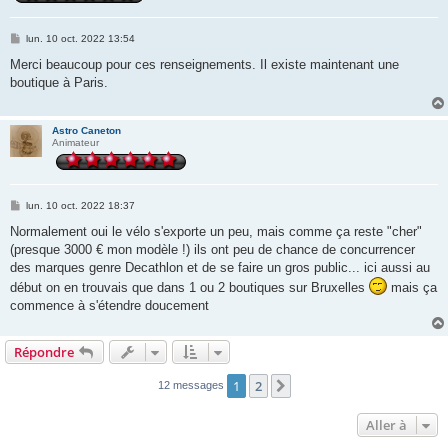
M
lun. 10 oct. 2022 13:54
e
s
Merci beaucoup pour ces renseignements. Il existe maintenant une
s
boutique à Paris.
a
g
e
Astro Caneton
Animateur
M
lun. 10 oct. 2022 18:37
e
s
Normalement oui le vélo s'exporte un peu, mais comme ça reste "cher"
s
(presque 3000 € mon modèle !) ils ont peu de chance de concurrencer
a
g
des marques genre Decathlon et de se faire un gros public... ici aussi au
e
début on en trouvais que dans 1 ou 2 boutiques sur Bruxelles
mais ça
commence à s'étendre doucement
Répondre
1
2
Suivante
12 messages
Aller à