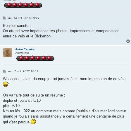
M
lun. 14 oct. 2019 09:27
e
s
Bonjour caneton,
s
On attend avec impatience tes photos, impressions et comparaisons
a
g
entre ce vélo et le Bickerton.
e
Astro Caneton
Animateur
M
ven. 7 oct. 2022 18:11
e
s
Woooops... alors du coup je n'ai jamais écris mon impression de ce vélo
s
a
g
e
On va faire tout de suite un résumé :
déplié et roulant : 8/10
plié : 6/10
Km roulés : 922 au compteur mais comme j'oubliais d'allumer l'ordinateur
quand je roulais sans assistance y a certainement une centaine de plus
qui c'est perdue