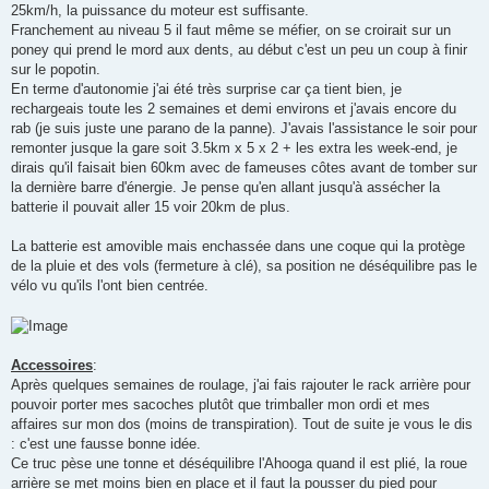
25km/h, la puissance du moteur est suffisante.
Franchement au niveau 5 il faut même se méfier, on se croirait sur un
poney qui prend le mord aux dents, au début c'est un peu un coup à finir
sur le popotin.
En terme d'autonomie j'ai été très surprise car ça tient bien, je
rechargeais toute les 2 semaines et demi environs et j'avais encore du
rab (je suis juste une parano de la panne). J'avais l'assistance le soir pour
remonter jusque la gare soit 3.5km x 5 x 2 + les extra les week-end, je
dirais qu'il faisait bien 60km avec de fameuses côtes avant de tomber sur
la dernière barre d'énergie. Je pense qu'en allant jusqu'à assécher la
batterie il pouvait aller 15 voir 20km de plus.
La batterie est amovible mais enchassée dans une coque qui la protège
de la pluie et des vols (fermeture à clé), sa position ne déséquilibre pas le
vélo vu qu'ils l'ont bien centrée.
Accessoires
:
Après quelques semaines de roulage, j'ai fais rajouter le rack arrière pour
pouvoir porter mes sacoches plutôt que trimballer mon ordi et mes
affaires sur mon dos (moins de transpiration). Tout de suite je vous le dis
: c'est une fausse bonne idée.
Ce truc pèse une tonne et déséquilibre l'Ahooga quand il est plié, la roue
arrière se met moins bien en place et il faut la pousser du pied pour