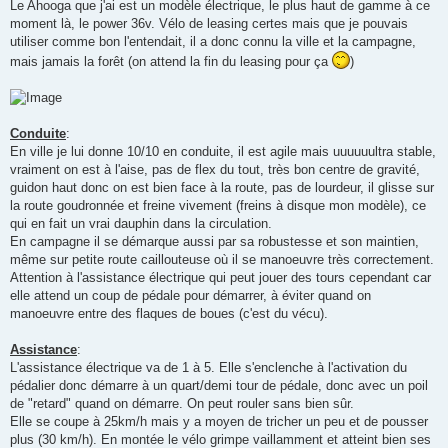
Le Ahooga que j'ai est un modèle électrique, le plus haut de gamme à ce
moment là, le power 36v. Vélo de leasing certes mais que je pouvais
utiliser comme bon l'entendait, il a donc connu la ville et la campagne,
mais jamais la forêt (on attend la fin du leasing pour ça
)
Conduite
:
En ville je lui donne 10/10 en conduite, il est agile mais uuuuuultra stable,
vraiment on est à l'aise, pas de flex du tout, très bon centre de gravité,
guidon haut donc on est bien face à la route, pas de lourdeur, il glisse sur
la route goudronnée et freine vivement (freins à disque mon modèle), ce
qui en fait un vrai dauphin dans la circulation.
En campagne il se démarque aussi par sa robustesse et son maintien,
même sur petite route caillouteuse où il se manoeuvre très correctement.
Attention à l'assistance électrique qui peut jouer des tours cependant car
elle attend un coup de pédale pour démarrer, à éviter quand on
manoeuvre entre des flaques de boues (c'est du vécu).
Assistance
:
L'assistance électrique va de 1 à 5. Elle s'enclenche à l'activation du
pédalier donc démarre à un quart/demi tour de pédale, donc avec un poil
de "retard" quand on démarre. On peut rouler sans bien sûr.
Elle se coupe à 25km/h mais y a moyen de tricher un peu et de pousser
plus (30 km/h). En montée le vélo grimpe vaillamment et atteint bien ses