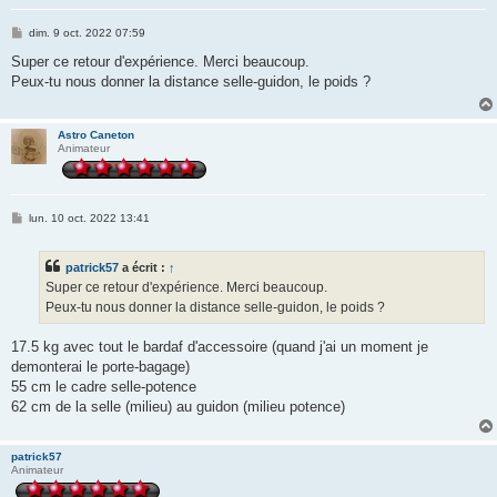
M
dim. 9 oct. 2022 07:59
e
s
Super ce retour d'expérience. Merci beaucoup.
s
Peux-tu nous donner la distance selle-guidon, le poids ?
a
g
e
Astro Caneton
Animateur
M
lun. 10 oct. 2022 13:41
e
s
s
patrick57
a écrit :
↑
a
g
Super ce retour d'expérience. Merci beaucoup.
e
Peux-tu nous donner la distance selle-guidon, le poids ?
17.5 kg avec tout le bardaf d'accessoire (quand j'ai un moment je
demonterai le porte-bagage)
55 cm le cadre selle-potence
62 cm de la selle (milieu) au guidon (milieu potence)
patrick57
Animateur