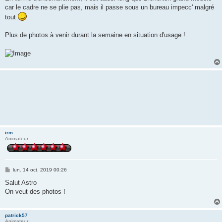
car le cadre ne se plie pas, mais il passe sous un bureau impecc' malgré
tout
Plus de photos à venir durant la semaine en situation d'usage !
irm
Animateur
M
lun. 14 oct. 2019 00:26
e
s
Salut Astro
s
On veut des photos !
a
g
e
patrick57
Animateur