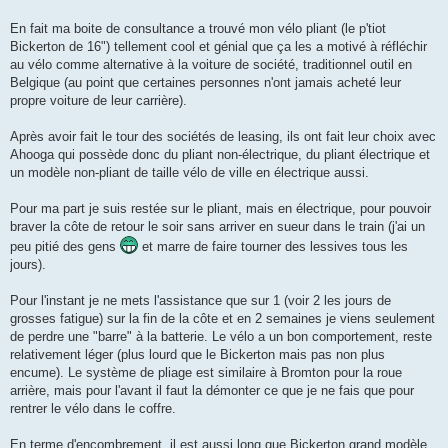
En fait ma boite de consultance a trouvé mon vélo pliant (le p'tiot
Bickerton de 16") tellement cool et génial que ça les a motivé à réfléchir
au vélo comme alternative à la voiture de société, traditionnel outil en
Belgique (au point que certaines personnes n'ont jamais acheté leur
propre voiture de leur carrière).
Après avoir fait le tour des sociétés de leasing, ils ont fait leur choix avec
Ahooga qui possède donc du pliant non-électrique, du pliant électrique et
un modèle non-pliant de taille vélo de ville en électrique aussi.
Pour ma part je suis restée sur le pliant, mais en électrique, pour pouvoir
braver la côte de retour le soir sans arriver en sueur dans le train (j'ai un
peu pitié des gens
et marre de faire tourner des lessives tous les
jours).
Pour l'instant je ne mets l'assistance que sur 1 (voir 2 les jours de
grosses fatigue) sur la fin de la côte et en 2 semaines je viens seulement
de perdre une "barre" à la batterie. Le vélo a un bon comportement, reste
relativement léger (plus lourd que le Bickerton mais pas non plus
encume). Le système de pliage est similaire à Bromton pour la roue
arrière, mais pour l'avant il faut la démonter ce que je ne fais que pour
rentrer le vélo dans le coffre.
En terme d'encombrement, il est aussi long que Bickerton grand modèle