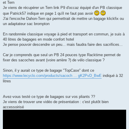
et Tern
Je viens de récupérer un Tern link P9 d'occaz équipé d'un PB classique
que Patrick57 indique en page 1 qu'il ne faut pas avoir
J'ai l'encoche Dahon-Tern qui permettrait de mettre un bagage klickfix ou
un adaptateur sac brompton
En randonnée classique voyage à pied et transport en commun, je suis à
40 litres de bagages en mode confort hotel
Je pense pouvoir descendre un peu... mais faudra faire des sacrifices...
Car je comprends que seul un PB 24 pouces type Racktime permet de
fixer des sacoches avant (voire arrière ?) de vélo classique ?
Sinon, il y aurait ce type de bagage "TopCase" dont ce
https://www.lecyclo.com/products/sacoch ... gK2PvD_BwE
indiqué à 32
litres
Avez-vous testé ce type de bagages sur vos pliants ??
Je viens de trouver une vidéo de présentation : c'est plutôt bien
accessoirisé