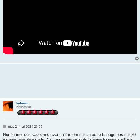
bohwaz
Animateur
M
mer. 24 mai 2023 20:50
e
s
Non je met des sacoches avant à l'arrière sur un porte-bagage bas sur 20
s