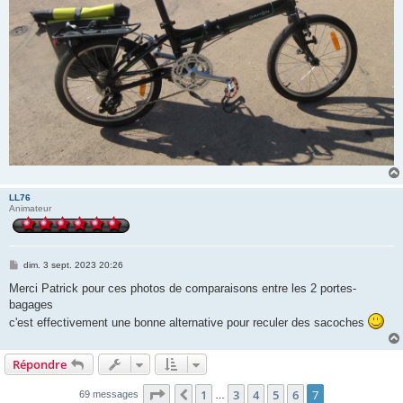
LL76
Animateur
M
dim. 3 sept. 2023 20:26
e
s
Merci Patrick pour ces photos de comparaisons entre les 2 portes-
s
bagages
a
g
c'est effectivement une bonne alternative pour reculer des sacoches
e
Répondre
Page
7
sur
7
1
3
4
5
6
7
Précédente
69 messages
…