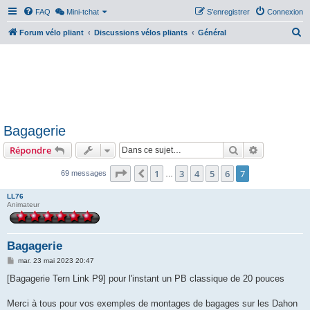
FAQ
Mini-tchat
S’enregistrer
Connexion
R
Forum vélo pliant
Discussions vélos pliants
Général
e
c
h
e
r
Bagagerie
c
Rechercher
Recherche 
Répondre
h
e
Page
7
sur
7
1
3
4
5
6
7
Précédente
69 messages
…
r
LL76
Animateur
Bagagerie
M
mar. 23 mai 2023 20:47
e
s
[Bagagerie Tern Link P9] pour l'instant un PB classique de 20 pouces
s
a
g
Merci à tous pour vos exemples de montages de bagages sur les Dahon
e