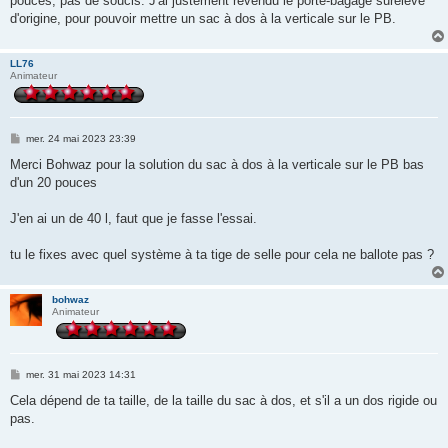
pouces, pas de soucis. J'ai justement revendu le porte-bagage surélevé
a
g
d'origine, pour pouvoir mettre un sac à dos à la verticale sur le PB.
e
LL76
Animateur
M
mer. 24 mai 2023 23:39
e
s
Merci Bohwaz pour la solution du sac à dos à la verticale sur le PB bas
s
d'un 20 pouces
a
g
e
J'en ai un de 40 l, faut que je fasse l'essai.
tu le fixes avec quel système à ta tige de selle pour cela ne ballote pas ?
bohwaz
Animateur
M
mer. 31 mai 2023 14:31
e
s
Cela dépend de ta taille, de la taille du sac à dos, et s'il a un dos rigide ou
s
pas.
a
g
e