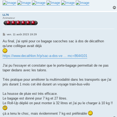
LL76
Animateur
M
ven. 11 août 2023 19:29
e
s
Au final, j'ai opté pour ce bagage sacoches sac à dos de décatlhon
s
qu'une collègue avait déjà
a
g
e
https://www.decathlon.fr/p/sac-a-dos-ve ... mc=8644101
J'ai pu l'essayer et constater que le porte-bagage permettait de ne pas
taper dedans avec les talons.
Très pratique pour améliorer la multimodalité dans les transports que j'ai
pris durant 1 mois cet été durant un voyage train-bus-vélo
La housse de pluie est très efficace.
Le bagage est donné pour 7 kg et 27 litres.
Le Roll-Up déplié on peut monter à 32 litres et j'ai pu le charger à 10 kg !!
çà a tenu le choc, mais évidemment 7 kg est préférable