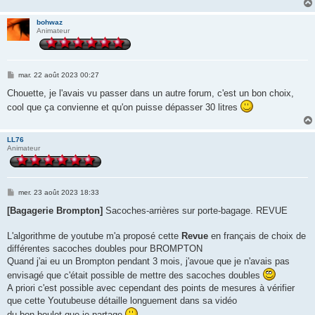
bohwaz
Animateur
M
mar. 22 août 2023 00:27
e
s
Chouette, je l'avais vu passer dans un autre forum, c'est un bon choix,
s
cool que ça convienne et qu'on puisse dépasser 30 litres
a
g
e
LL76
Animateur
M
mer. 23 août 2023 18:33
e
s
[Bagagerie Brompton]
Sacoches-arrières sur porte-bagage. REVUE
s
a
g
L'algorithme de youtube m'a proposé cette
Revue
en français de choix de
e
différentes sacoches doubles pour BROMPTON
Quand j'ai eu un Brompton pendant 3 mois, j'avoue que je n'avais pas
envisagé que c'était possible de mettre des sacoches doubles
A priori c'est possible avec cependant des points de mesures à vérifier
que cette Youtubeuse détaille longuement dans sa vidéo
du bon boulot que je partage