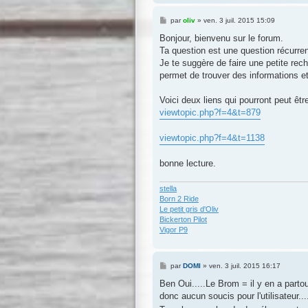
M
par
oliv
»
ven. 3 juil. 2015 15:09
e
s
Bonjour, bienvenu sur le forum.
s
Ta question est une question récurre
a
g
Je te suggère de faire une petite rec
e
permet de trouver des informations et 
Voici deux liens qui pourront peut être
viewtopic.php?f=4&t=879
viewtopic.php?f=4&t=1138
bonne lecture.
stella
Born 2 Ride
Le petit gris d'Oliv
Bickerton Pilot
Vigor P9
M
par
DOMI
»
ven. 3 juil. 2015 16:17
e
s
Ben Oui.....Le Brom = il y en a partou
s
donc aucun soucis pour l'utilisateur..
a
g