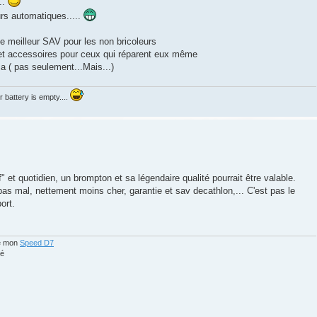
..
urs automatiques.....
 le meilleur SAV pour les non bricoleurs
s et accessoires pour ceux qui réparent eux même
ça ( pas seulement...Mais...)
r battery is empty....
 et quotidien, un brompton et sa légendaire qualité pourrait être valable.
 mal, nettement moins cher, garantie et sav decathlon,... C'est pas le
ort.
de mon
Speed D7
é