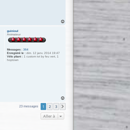
H
a
u
guinioul
t
Animateur
Messages :
364
Enregistré le :
dim. 12 janv. 2014 19:47
Vélo pliant :
1 custom tvt by feu vert, 1
hoptown
H
a
1
2
3
u
Suivante
23 messages
t
Aller à