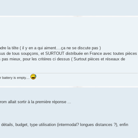
re la tête ( il y en a qui aiment....ça ne se discute pas )
sus de tous soupçons, et SURTOUT distribuée en France avec toutes pièces
is pas mieux, pour les critères ci dessus ( Surtout pièces et réseaux de
r battery is empty....
m allait sortir à la première réponse ...
détails, budget, type utilisation (intermodal? longues distances ?), enfin