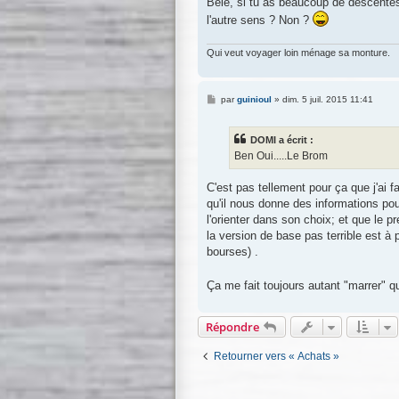
Bele, si tu as beaucoup de descentes,
l'autre sens ? Non ?
Qui veut voyager loin ménage sa monture.
M
par
guinioul
»
dim. 5 juil. 2015 11:41
e
s
s
DOMI a écrit :
a
g
Ben Oui.....Le Brom
e
C'est pas tellement pour ça que j'ai f
qu'il nous donne des informations po
l'orienter dans son choix; et que le 
la version de base pas terrible est à 
bourses) .
Ça me fait toujours autant "marrer" q
Répondre
Retourner vers « Achats »