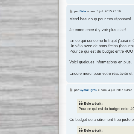
M
par
Bele
»
ven. 3 juil. 2015 23:16
e
s
Merci beaucoup pour ces réponses!
s
a
g
Je commence à y voir plus clair!
e
En ce qui concerne le trajet j'aurai m
Un vélo avec de bons freins (beaucou
Pour ce qui est du budget entre 4OO 
Voici quelques informations en plus.
Encore merci pour votre réactivité e
M
par
CycloTigrou
»
sam. 4 juil. 2015 03:46
e
s
s
Bele a écrit :
a
g
Pour ce qui est du budget entre 4
e
Ce budget sera sûrement trop juste 
Bele a écrit :