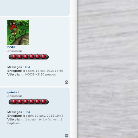
DOMI
Animateur
Messages :
184
Enregistré le :
sam. 18 oct. 2014 14:50
Vélo pliant :
HOOBIKE 16 pouces
H
a
u
guinioul
t
Animateur
Messages :
364
Enregistré le :
dim. 12 janv. 2014 19:47
Vélo pliant :
1 custom tvt by feu vert, 1
hoptown
H