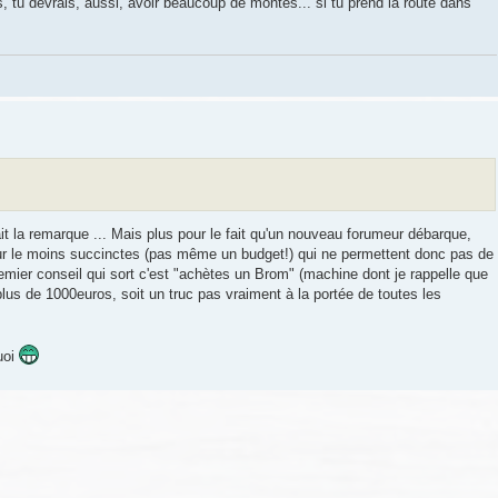
 tu devrais, aussi, avoir beaucoup de montés... si tu prend la route dans
ait la remarque ... Mais plus pour le fait qu'un nouveau forumeur débarque,
ur le moins succinctes (pas même un budget!) qui ne permettent donc pas de
premier conseil qui sort c'est "achètes un Brom" (machine dont je rappelle que
plus de 1000euros, soit un truc pas vraiment à la portée de toutes les
uoi