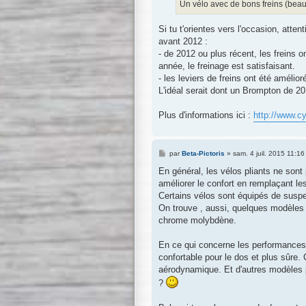
Un vélo avec de bons freins (bea
Si tu t'orientes vers l'occasion, at
avant 2012 :
- de 2012 ou plus récent, les freins o
année, le freinage est satisfaisant.
- les leviers de freins ont été amélio
L'idéal serait dont un Brompton de 20
Plus d'informations ici :
http://www.cy
M
par
Beta-Pictoris
»
sam. 4 juil. 2015 11:16
e
s
En général, les vélos pliants ne son
s
améliorer le confort en remplaçant le
a
g
Certains vélos sont équipés de susp
e
On trouve , aussi, quelques modèles av
chrome molybdène.
En ce qui concerne les performances,
confortable pour le dos et plus sûre. C
aérodynamique. Et d'autres modèles p
?