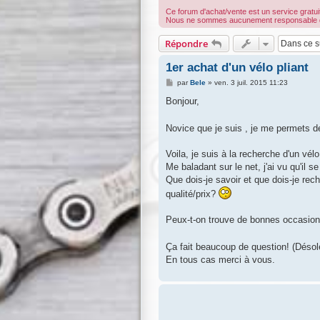
Ce forum d'achat/vente est un service gratuit
Nous ne sommes aucunement responsable des t
Répondre
1er achat d'un vélo pliant
M
par
Bele
»
ven. 3 juil. 2015 11:23
e
s
Bonjour,
s
a
g
Novice que je suis , je me permets d
e
Voila, je suis à la recherche d'un vél
Me baladant sur le net, j'ai vu qu'il 
Que dois-je savoir et que dois-je rec
qualité/prix?
Peux-t-on trouve de bonnes occasions 
Ça fait beaucoup de question! (Déso
En tous cas merci à vous.