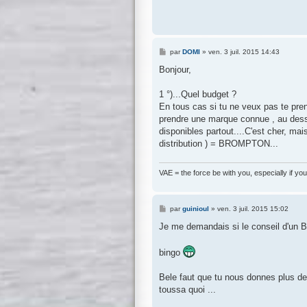
M
par
DOMI
»
ven. 3 juil. 2015 14:43
e
s
Bonjour,
s
a
g
1 °)...Quel budget ?
e
En tous cas si tu ne veux pas te prend
prendre une marque connue , au des
disponibles partout....C'est cher, ma
distribution ) = BROMPTON...
VAE = the force be with you, especially if you
M
par
guinioul
»
ven. 3 juil. 2015 15:02
e
s
Je me demandais si le conseil d'un Bro
s
a
g
bingo
e
Bele faut que tu nous donnes plus de 
toussa quoi ...