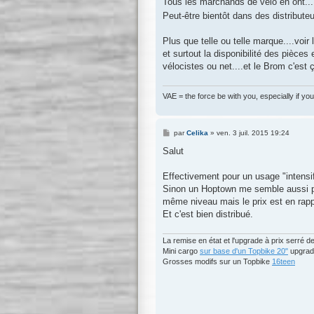
Tous les marchands de vélo en ont...
e
Peut-être bientôt dans des distribute
Plus que telle ou telle marque....voir
et surtout la disponibilité des pièce
vélocistes ou net....et le Brom c'est 
VAE = the force be with you, especially if you
M
par
Celika
»
ven. 3 juil. 2015 19:24
e
s
Salut
s
a
g
Effectivement pour un usage "intensif"
e
Sinon un Hoptown me semble aussi pas
même niveau mais le prix est en rapp
Et c'est bien distribué.
La remise en état et l'upgrade à prix serré 
Mini cargo
sur base d'un Topbike 20"
upgrad
Grosses modifs sur un Topbike
16teen