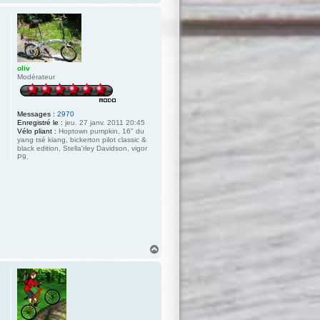
a
u
t
oliv
Modérateur
Messages :
2970
Enregistré le :
jeu. 27 janv. 2011 20:45
Vélo pliant :
Hoptown pumpkin, 16" du
yang tsé kiang, bickerton pilot classic &
black edition, Stella'rley Davidson, vigor
P9.
H
a
u
t