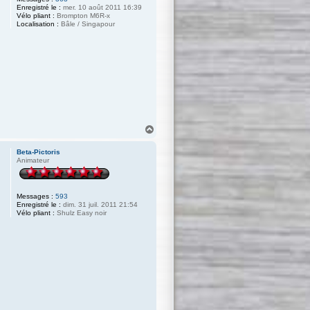
Enregistré le :
mer. 10 août 2011 16:39
Vélo pliant :
Brompton M6R-x
Localisation :
Bâle / Singapour
H
a
u
Beta-Pictoris
t
Animateur
Messages :
593
Enregistré le :
dim. 31 juil. 2011 21:54
Vélo pliant :
Shulz Easy noir