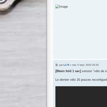
a
g
e
M
par
LL76
»
mar. 5 sept. 2023 20:20
e
s
[Btwin fold 1 sec]
version "vélo de r
s
a
g
Le dernier vélo 16 pouces
reconfigur
e