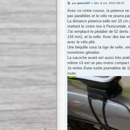
M
par
patrick57
»
dim. 8 oct. 2023 08:47
e
s
Avec ce cintre course, la potence ne p
s
pas parallèles et le vélo ne pourra pas
a
g
La distance potence-selle est 10 cm 
e
mettant le cintre rise à l'horizontale,
J'ai remplacé le pédalier de 52 dents
134 mm), et la selle. Avec des bar end
avec le vélo plié.
Une béquille sous la tige de selle, un
inventions géniales.
La sacoche avant est aussi très prat
même s'il est un peu moins compact
Je rentre d'une sortie journalière de
route.