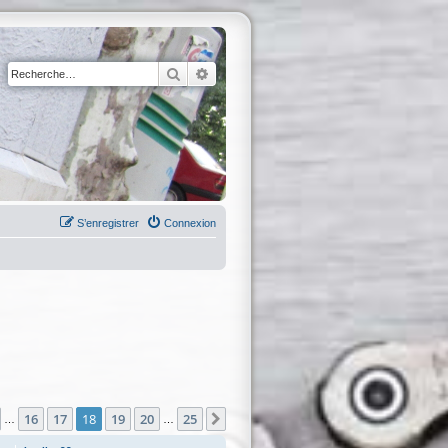
Rechercher
Recherche avancée
S’enregistrer
Connexion
sur
25
16
17
18
19
20
25
écédente
Suivante
…
…