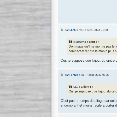
M
par
LL76
»
mer. 6 sept. 2023 21:30
e
s
s
Bietrume
a écrit :
↑
a
g
Dommage qu'il ne montre pas le vé
e
compact et rendre la manip plus 
Oui, je suppose que l'ajout du cintre
M
par
Fentuz
»
jeu. 7 sept. 2023 09:28
e
s
s
LL76
a écrit :
↑
a
g
Oui, je suppose que l'ajout du cin
e
C'est pas le temps de pliage car celu
encombrant et moins facile a porter d