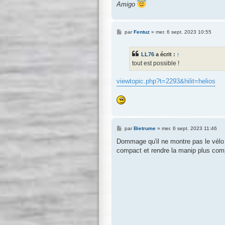
Amigo
M
par
Fentuz
»
mer. 6 sept. 2023 10:55
e
s
s
LL76
a écrit :
↑
a
g
tout est possible !
e
viewtopic.php?t=2293&hilit=helios
M
par
Bietrume
»
mer. 6 sept. 2023 11:46
e
s
Dommage qu'il ne montre pas le vélo 
s
compact et rendre la manip plus com
a
g
e