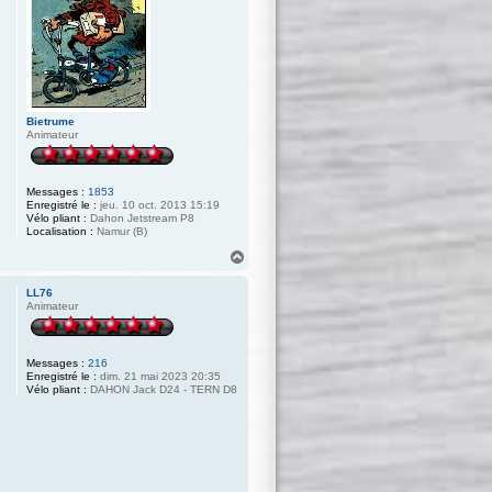
Bietrume
Animateur
Messages :
1853
Enregistré le :
jeu. 10 oct. 2013 15:19
Vélo pliant :
Dahon Jetstream P8
Localisation :
Namur (B)
H
a
u
LL76
t
Animateur
Messages :
216
Enregistré le :
dim. 21 mai 2023 20:35
Vélo pliant :
DAHON Jack D24 - TERN D8