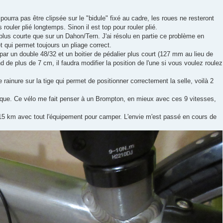
ourra pas être clipsée sur le "bidule" fixé au cadre, les roues ne resteront
 rouler plié longtemps. Sinon il est top pour rouler plié.
plus courte que sur un Dahon/Tern. J'ai résolu en partie ce problème en
 et qui permet toujours un pliage correct.
 par un double 48/32 et un boitier de pédalier plus court (127 mm au lieu de
 de plus de 7 cm, il faudra modifier la position de l'une si vous voulez roulez
e rainure sur la tige qui permet de positionner correctement la selle, voilà 2
ique. Ce vélo me fait penser à un Brompton, en mieux avec ces 9 vitesses,
.
 115 km avec tout l'équipement pour camper. L'envie m'est passé en cours de