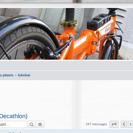
s pliants
Général
(Decathlon)
Rechercher
Recherche avancée
Page
18
1
Pr
247 messages