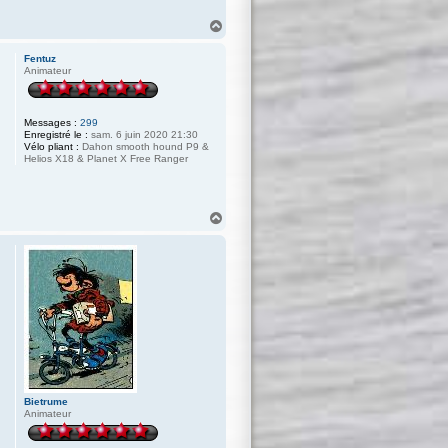
H
a
u
Fentuz
t
Animateur
Messages :
299
Enregistré le :
sam. 6 juin 2020 21:30
Vélo pliant :
Dahon smooth hound P9 &
Helios X18 & Planet X Free Ranger
H
a
u
t
Bietrume
Animateur