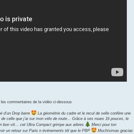
ns les commentaires de la vidéo ci-dessous
pé d’un Drop barre
La géométrie du cadre et le recul de selle confère une
e de celle que j’ai sur mon vélo de route… Grâce à ses roues 16 pouces, le
un bon vtt… cet Ultra Compact grimpe aux arbres
Merci pour ton
oir un retour sur Paris n événements tél que le PBP
Muchísimas gracias