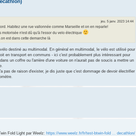
Decathlon)
jeu. 5 janv. 2023 14:44
cord. Habitez une rue vallonnée comme Marseille et on en reparle!
ès motorisée n'est dû qu'à l'essor du velo électrique
on est dans cette demarche là
 vélo destiné au multimodal. En général en multimodal, le vélo est utilisé pour
e, soit en transport en communs - ici c'est probablement plus intéressant pour
ns un coffre ou l'arrière d'une voiture on n'aurait pas de soucis a mettre un
e.
'a pas de raison d'exister, je dis juste que c'est dommage de devoir électrifier
lomètre.
'Twin Fold Light par Weelz:
https://www.weelz.fr/fr/test-btwin-fold ... decathlon/