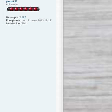
patrick57
t
Animateur
Messages :
1287
Enregistré le :
jeu. 21 mars 2013 18:12
Localisation :
Metz