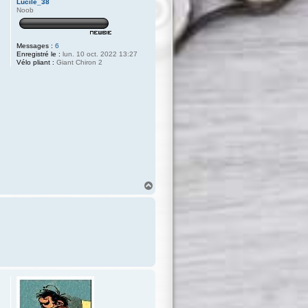
Lucile_38
Noob
Messages :
6
Enregistré le :
lun. 10 oct. 2022 13:27
Vélo pliant :
Giant Chiron 2
H
a
u
t