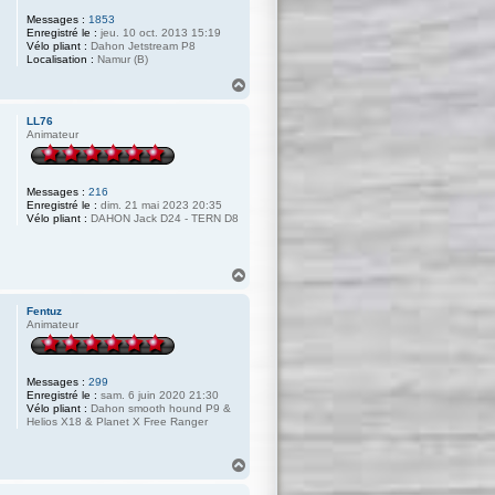
Messages :
1853
Enregistré le :
jeu. 10 oct. 2013 15:19
Vélo pliant :
Dahon Jetstream P8
Localisation :
Namur (B)
H
a
u
LL76
t
Animateur
Messages :
216
Enregistré le :
dim. 21 mai 2023 20:35
Vélo pliant :
DAHON Jack D24 - TERN D8
H
a
u
Fentuz
t
Animateur
Messages :
299
Enregistré le :
sam. 6 juin 2020 21:30
Vélo pliant :
Dahon smooth hound P9 &
Helios X18 & Planet X Free Ranger
H
a
u