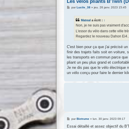
Les vélos pliants B'Twin (
M
par
Lucile_38
»
jeu. 26 janv. 2023 15:45
e
s
s
Mateal
a écrit :
↑
a
g
Non, je ne suis pas vraiment d'ac
e
L'essor du vélo dans cette ville tr
Regardez le nouveau Dahon Ei4...
C'est bien pour ça que j'ai précisé un
finir des trajets faits soit en voitur
les transports en commun parce que da
pliant un peu plus grand et confortabl
Je ne dis pas que le vélo électrique n
un vélo conçu pour faire le dernier ki
M
par
Bietrume
»
lun. 30 janv. 2023 09:17
e
s
Essai détaillé et assez objectif du B
s