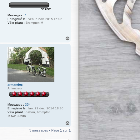
Messages :
1
Enregistré le :
ven. 6 nov. 2015 15:02
Vélo pliant :
Brompton M
H
a
u
t
armandos
Animateur
Messages :
354
Enregistré le :
lun. 22 déc. 2014 18:36
Vélo pliant :
dahon, brompton
,b'twin,Strida
H
a
3 messages • Page
1
sur
1
u
t