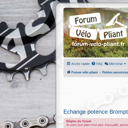
Accès rapide
FAQ
Mini-tchat
Forum vélo pliant
Petites annonce
Echange potence Bromp
Règles du forum
Si votre bon-plan n'est plus d'actualité, pens