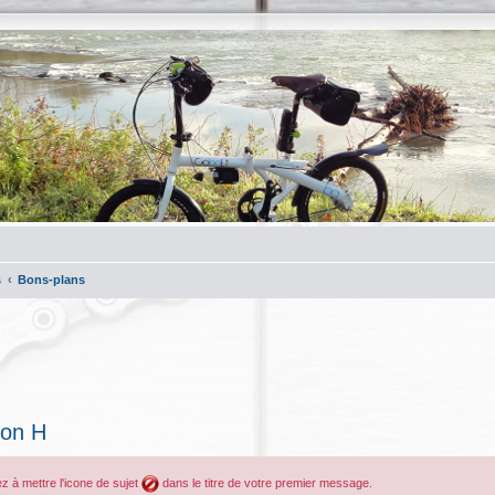
s
Bons-plans
ton H
ez à mettre l'icone de sujet
dans le titre de votre premier message.