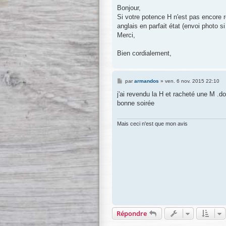
e
s
Bonjour,
s
Si votre potence H n'est pas encore
a
g
anglais en parfait état (envoi photo s
e
Merci,
Bien cordialement,
M
par
armandos
»
ven. 6 nov. 2015 22:10
e
s
j'ai revendu la H et racheté une M .
s
bonne soirée
a
g
e
Mais ceci n'est que mon avis
Répondre