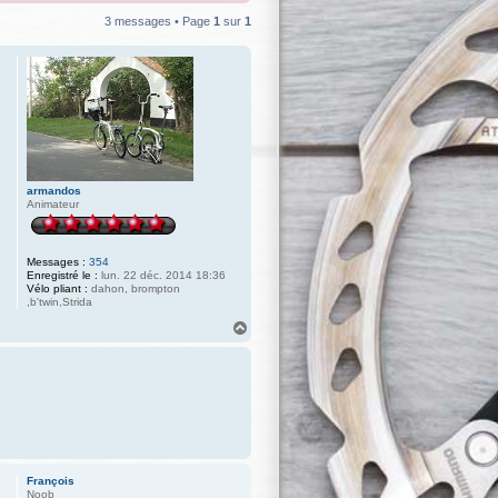
3 messages • Page
1
sur
1
armandos
Animateur
Messages :
354
Enregistré le :
lun. 22 déc. 2014 18:36
Vélo pliant :
dahon, brompton
,b'twin,Strida
H
a
u
t
François
Noob