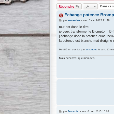
Répondre
Echange potence Bromp
M
par
armandos
»
mer. 8 avr. 2015 21:49
e
s
tout est dans le titre
s
je veux transformer le Brompton H6 (l
a
g
j’échange donc la potence quasi neu
e
la potence est blanche mat d'origine
Modifié en dernier par
armandos
le ven. 13 mai
Mais ceci n'est que mon avis
M
par
François
»
ven. 6 nov. 2015 15:09