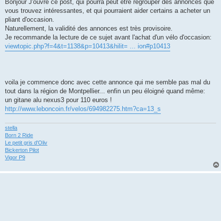
s
Bonjour J'ouvre ce post, qui pourra peut être regrouper des annonces que
s
vous trouvez intéressantes, et qui pourraient aider certains a acheter un
a
g
pliant d'occasion.
e
Naturellement, la validité des annonces est très provisoire.
Je recommande la lecture de ce sujet avant l'achat d'un vélo d'occasion:
viewtopic.php?f=4&t=1138&p=10413&hilit= ... ion#p10413
voila je commence donc avec cette annonce qui me semble pas mal du
tout dans la région de Montpellier... enfin un peu éloigné quand même:
un gitane alu nexus3 pour 110 euros !
http://www.leboncoin.fr/velos/694982275.htm?ca=13_s
stella
Born 2 Ride
Le petit gris d'Oliv
Bickerton Pilot
Vigor P9