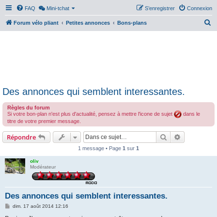
FAQ
Mini-tchat
S’enregistrer
Connexion
R
Forum vélo pliant
Petites annonces
Bons-plans
e
c
h
e
r
Des annonces qui semblent interessantes.
c
h
Règles du forum
Si votre bon-plan n'est plus d'actualité, pensez à mettre l'icone de sujet
dans le
e
titre de votre premier message.
r
Rechercher
Recherche 
Répondre
1 message • Page
1
sur
1
oliv
Modérateur
Des annonces qui semblent interessantes.
M
dim. 17 août 2014 12:16
e