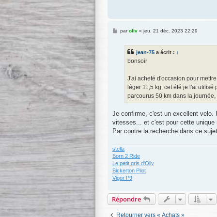
M
par
oliv
»
jeu. 21 déc. 2023 22:29
e
s
s
jean-75
a écrit :
↑
a
g
bonsoir
e
J'ai acheté d'occasion pour mett
léger 11,5 kg, cet été je l'ai utili
parcourus 50 km dans la journée, a
Je confirme, c'est un excellent velo.
vitesses... et c'est pour cette unique 
Par contre la recherche dans ce sujet
stella
Born 2 Ride
Le petit gris d'Oliv
Bickerton Pilot
Vigor P9
Répondre
Retourner vers « Achats »