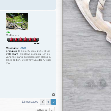
oliv
Modérateur
Messages :
2970
Enregistré le :
jeu. 27 janv. 2011 20:45
Vélo pliant :
Hoptown pumpkin, 16" du
yang tsé kiang, bickerton pilot classic &
black edition, Stella'rley Davidson, vigor
P9.
H
a
1
2
u
Précédente
12 messages
t
Aller à