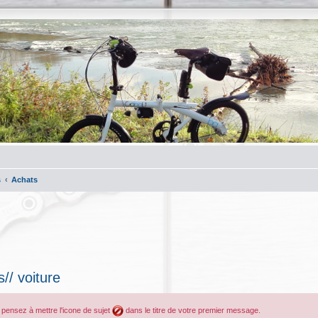
s
Achats
// voiture
, pensez à mettre l'icone de sujet
dans le titre de votre premier message.