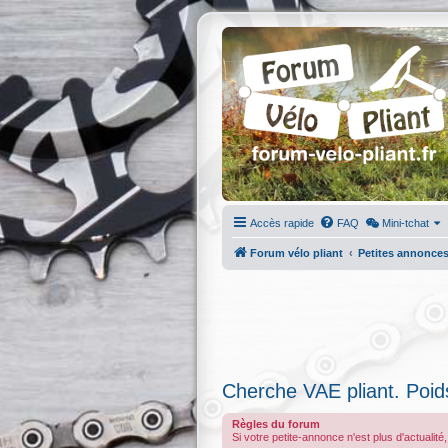
Accès rapide
FAQ
Mini-tchat
Forum vélo pliant
Petites annonce
Cherche VAE pliant. Poids
Règles du forum
Si votre petite-annonce n'est plus d'actualité