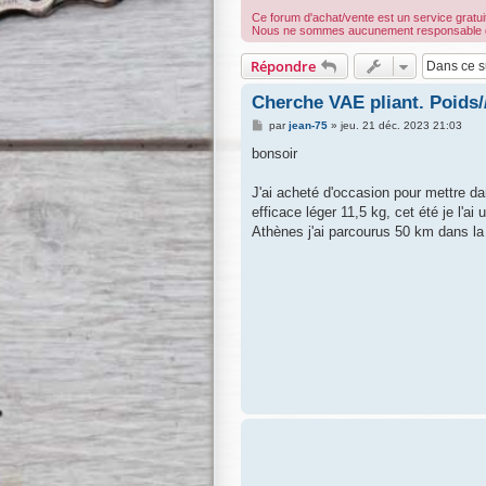
Ce forum d'achat/vente est un service gratuit
Nous ne sommes aucunement responsable des t
Répondre
Cherche VAE pliant. Poids//
M
par
jean-75
»
jeu. 21 déc. 2023 21:03
e
s
bonsoir
s
a
g
J'ai acheté d'occasion pour mettre 
e
efficace léger 11,5 kg, cet été je l'ai
Athènes j'ai parcourus 50 km dans la 