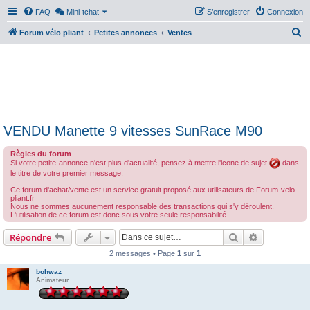
FAQ
Mini-tchat
S’enregistrer
Connexion
R
Forum vélo pliant
Petites annonces
Ventes
e
c
h
e
r
VENDU Manette 9 vitesses SunRace M90
c
h
Règles du forum
Si votre petite-annonce n'est plus d'actualité, pensez à mettre l'icone de sujet
dans
e
le titre de votre premier message.
r
Ce forum d'achat/vente est un service gratuit proposé aux utilisateurs de Forum-velo-
pliant.fr
Nous ne sommes aucunement responsable des transactions qui s'y déroulent.
L'utilisation de ce forum est donc sous votre seule responsabilité.
Rechercher
Recherche 
Répondre
2 messages • Page
1
sur
1
bohwaz
Animateur