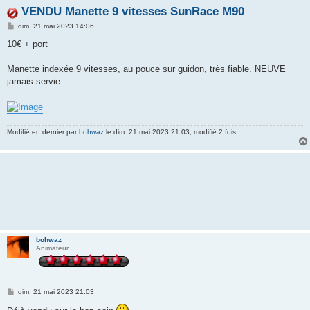
VENDU Manette 9 vitesses SunRace M90
M
dim. 21 mai 2023 14:06
e
s
10€ + port
s
a
g
Manette indexée 9 vitesses, au pouce sur guidon, très fiable. NEUVE
e
jamais servie.
Modifié en dernier par
bohwaz
le dim. 21 mai 2023 21:03, modifié 2 fois.
bohwaz
Animateur
M
dim. 21 mai 2023 21:03
e
s