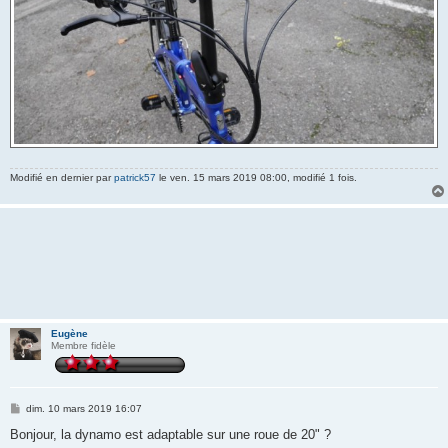
Modifié en dernier par
patrick57
le ven. 15 mars 2019 08:00, modifié 1 fois.
Eugène
Membre fidèle
M
dim. 10 mars 2019 16:07
e
s
Bonjour, la dynamo est adaptable sur une roue de 20" ?
s