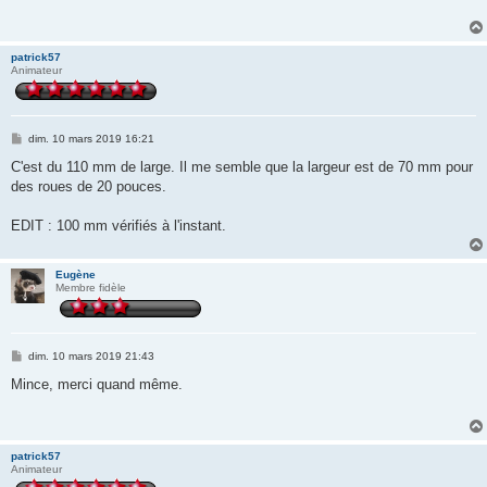
a
g
e
patrick57
Animateur
M
dim. 10 mars 2019 16:21
e
s
C'est du 110 mm de large. Il me semble que la largeur est de 70 mm pour
s
des roues de 20 pouces.
a
g
e
EDIT : 100 mm vérifiés à l'instant.
Eugène
Membre fidèle
M
dim. 10 mars 2019 21:43
e
s
Mince, merci quand même.
s
a
g
e
patrick57
Animateur