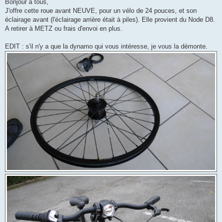
s
Bonjour à tous,
s
J'offre cette roue avant NEUVE, pour un vélo de 24 pouces, et son
a
g
éclairage avant (l'éclairage arrière était à piles). Elle provient du Node D8.
e
A retirer à METZ ou frais d'envoi en plus.
EDIT : s'il n'y a que la dynamo qui vous intéresse, je vous la démonte.