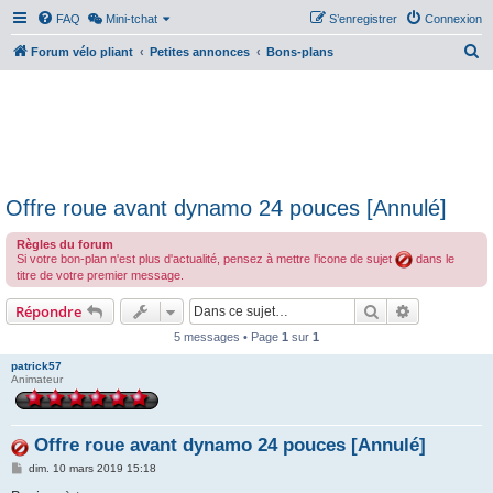
FAQ
Mini-tchat
S’enregistrer
Connexion
R
Forum vélo pliant
Petites annonces
Bons-plans
e
c
h
e
r
Offre roue avant dynamo 24 pouces [Annulé]
c
h
Règles du forum
Si votre bon-plan n'est plus d'actualité, pensez à mettre l'icone de sujet
dans le
e
titre de votre premier message.
r
Rechercher
Recherche 
Répondre
5 messages • Page
1
sur
1
patrick57
Animateur
Offre roue avant dynamo 24 pouces [Annulé]
M
dim. 10 mars 2019 15:18
e